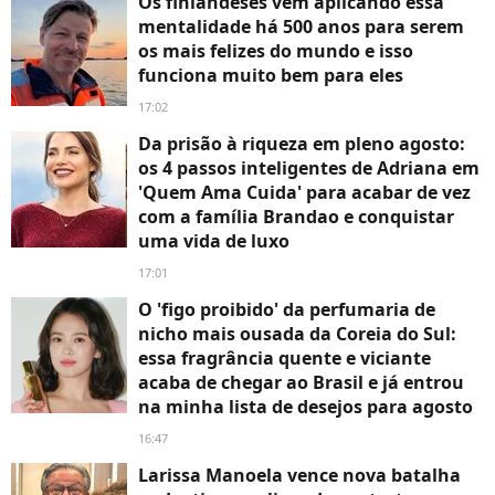
Os finlandeses vêm aplicando essa
mentalidade há 500 anos para serem
os mais felizes do mundo e isso
funciona muito bem para eles
17:02
Da prisão à riqueza em pleno agosto:
os 4 passos inteligentes de Adriana em
'Quem Ama Cuida' para acabar de vez
com a família Brandao e conquistar
uma vida de luxo
17:01
O 'figo proibido' da perfumaria de
nicho mais ousada da Coreia do Sul:
essa fragrância quente e viciante
acaba de chegar ao Brasil e já entrou
na minha lista de desejos para agosto
16:47
Larissa Manoela vence nova batalha