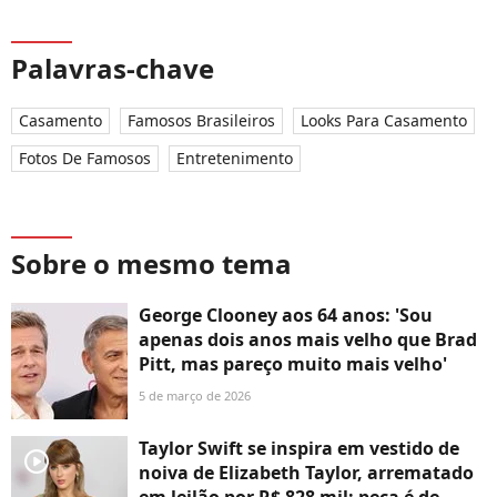
Palavras-chave
Casamento
Famosos Brasileiros
Looks Para Casamento
Fotos De Famosos
Entretenimento
Sobre o mesmo tema
George Clooney aos 64 anos: 'Sou
apenas dois anos mais velho que Brad
Pitt, mas pareço muito mais velho'
5 de março de 2026
Taylor Swift se inspira em vestido de
player2
noiva de Elizabeth Taylor, arrematado
em leilão por R$ 828 mil; peça é de