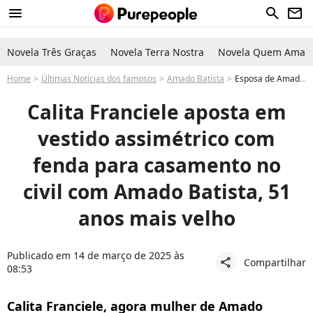
menu
search
newsletter
Novela Três Graças
Novela Terra Nostra
Novela Quem Ama C
Home
Últimas Notícias dos famosos
Amado Batista
Esposa de Amado Batista: para casamento com famoso, Calita Franciele usa vestido com fenda e sandália de luxo. Detalhes!
Calita Franciele aposta em
vestido assimétrico com
fenda para casamento no
civil com Amado Batista, 51
anos mais velho
Publicado em 14 de março de 2025 às
Compartilhar
share
08:53
Calita Franciele, agora mulher de Amado