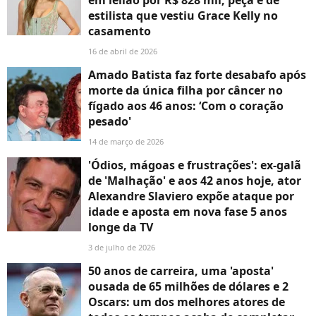
estilista que vestiu Grace Kelly no
casamento
16 de abril de 2026
Amado Batista faz forte desabafo após
morte da única filha por câncer no
fígado aos 46 anos: ‘Com o coração
pesado'
14 de março de 2026
'Ódios, mágoas e frustrações': ex-galã
de 'Malhação' e aos 42 anos hoje, ator
Alexandre Slaviero expõe ataque por
idade e aposta em nova fase 5 anos
longe da TV
3 de julho de 2026
50 anos de carreira, uma 'aposta'
ousada de 65 milhões de dólares e 2
Oscars: um dos melhores atores de