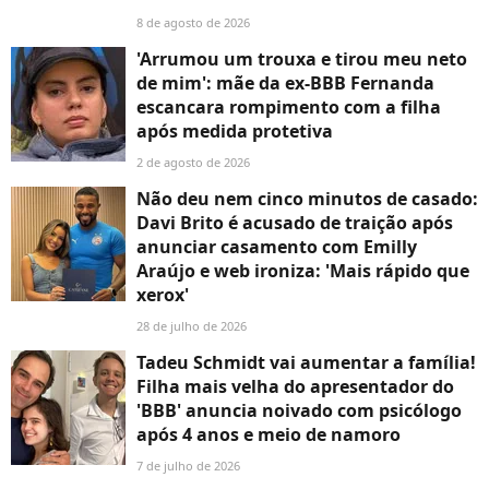
8 de agosto de 2026
'Arrumou um trouxa e tirou meu neto
de mim': mãe da ex-BBB Fernanda
escancara rompimento com a filha
após medida protetiva
2 de agosto de 2026
Não deu nem cinco minutos de casado:
Davi Brito é acusado de traição após
anunciar casamento com Emilly
Araújo e web ironiza: 'Mais rápido que
xerox'
28 de julho de 2026
Tadeu Schmidt vai aumentar a família!
Filha mais velha do apresentador do
'BBB' anuncia noivado com psicólogo
após 4 anos e meio de namoro
7 de julho de 2026