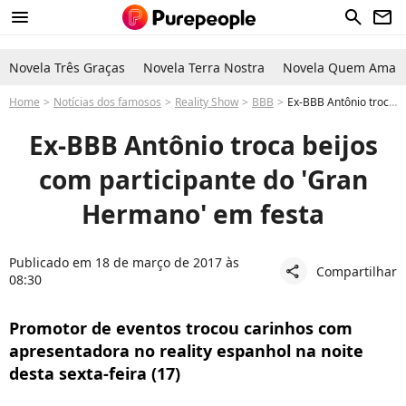
menu
search
newsletter
Novela Três Graças
Novela Terra Nostra
Novela Quem Ama C
Home
Notícias dos famosos
Reality Show
BBB
Ex-BBB Antônio troca beijos com participante do 'Gran Hermano' em festa
Ex-BBB Antônio troca beijos
com participante do 'Gran
Hermano' em festa
Publicado em 18 de março de 2017 às
Compartilhar
share
08:30
Promotor de eventos trocou carinhos com
apresentadora no reality espanhol na noite
desta sexta-feira (17)