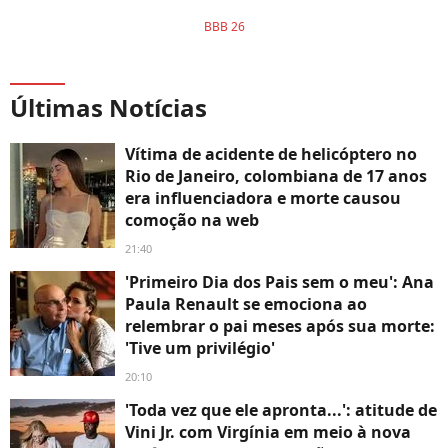
BBB 26
Últimas Notícias
Vítima de acidente de helicóptero no
Rio de Janeiro, colombiana de 17 anos
era influenciadora e morte causou
comoção na web
21:40
'Primeiro Dia dos Pais sem o meu': Ana
Paula Renault se emociona ao
relembrar o pai meses após sua morte:
'Tive um privilégio'
20:10
'Toda vez que ele apronta...': atitude de
Vini Jr. com Virgínia em meio à nova