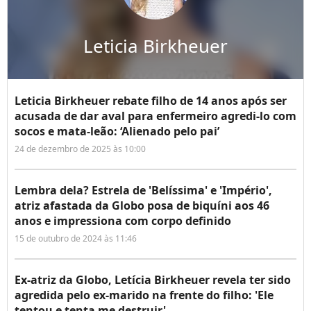
Leticia Birkheuer
Leticia Birkheuer rebate filho de 14 anos após ser
acusada de dar aval para enfermeiro agredi-lo com
socos e mata-leão: ‘Alienado pelo pai’
24 de dezembro de 2025 às 10:00
Lembra dela? Estrela de 'Belíssima' e 'Império',
atriz afastada da Globo posa de biquíni aos 46
anos e impressiona com corpo definido
15 de outubro de 2024 às 11:46
Ex-atriz da Globo, Letícia Birkheuer revela ter sido
agredida pelo ex-marido na frente do filho: 'Ele
tentou e tenta me destruir'