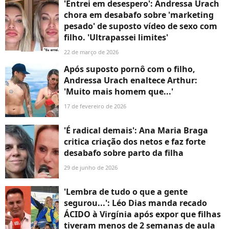
'Entrei em desespero': Andressa Urach
chora em desabafo sobre 'marketing
pesado' de suposto vídeo de sexo com
filho. 'Ultrapassei limites'
22 de março de 2026
Após suposto pornô com o filho,
Andressa Urach enaltece Arthur:
'Muito mais homem que...'
17 de fevereiro de 2026
'É radical demais': Ana Maria Braga
critica criação dos netos e faz forte
desabafo sobre parto da filha
29 de junho de 2026
'Lembra de tudo o que a gente
segurou...': Léo Dias manda recado
ÁCIDO à Virgínia após expor que filhas
tiveram menos de 2 semanas de aula