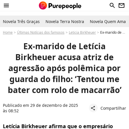
menu
search
newsletter
Novela Três Graças
Novela Terra Nostra
Novela Quem Ama C
Home
Últimas Notícias dos famosos
Leticia Birkheuer
Ex-marido de Letícia Birkheuer acusa atriz de agressão após polêmica por guarda do filho
Ex-marido de Letícia
Birkheuer acusa atriz de
agressão após polêmica por
guarda do filho: ‘Tentou me
bater com rolo de macarrão’
Publicado em 29 de dezembro de 2025
Compartilhar
share
às 08:52
Letícia Birkheuer afirma que o empresário