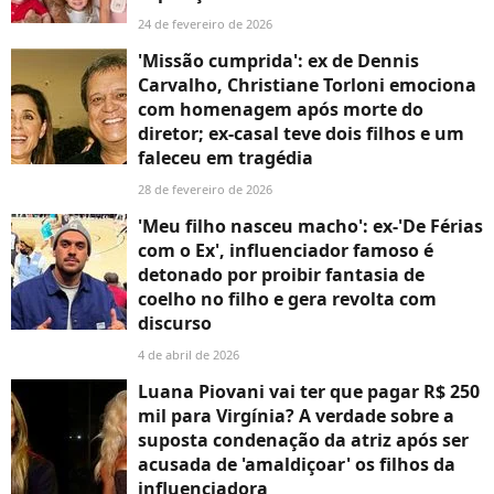
24 de fevereiro de 2026
'Missão cumprida': ex de Dennis
Carvalho, Christiane Torloni emociona
com homenagem após morte do
diretor; ex-casal teve dois filhos e um
faleceu em tragédia
28 de fevereiro de 2026
'Meu filho nasceu macho': ex-'De Férias
com o Ex', influenciador famoso é
detonado por proibir fantasia de
coelho no filho e gera revolta com
discurso
4 de abril de 2026
Luana Piovani vai ter que pagar R$ 250
mil para Virgínia? A verdade sobre a
suposta condenação da atriz após ser
acusada de 'amaldiçoar' os filhos da
influenciadora