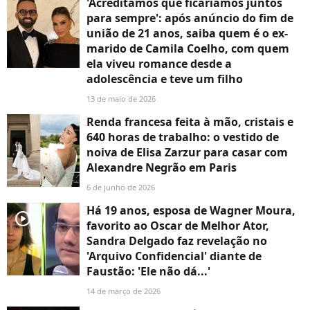
'Acreditamos que ficaríamos juntos
para sempre': após anúncio do fim de
união de 21 anos, saiba quem é o ex-
marido de Camila Coelho, com quem
ela viveu romance desde a
adolescência e teve um filho
13 de maio de 2026
Renda francesa feita à mão, cristais e
640 horas de trabalho: o vestido de
noiva de Elisa Zarzur para casar com
Alexandre Negrão em Paris
6 de junho de 2026
Há 19 anos, esposa de Wagner Moura,
player2
favorito ao Oscar de Melhor Ator,
Sandra Delgado faz revelação no
'Arquivo Confidencial' diante de
Faustão: 'Ele não dá...'
14 de março de 2026