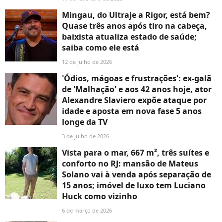
Mingau, do Ultraje a Rigor, está bem?
Quase três anos após tiro na cabeça,
baixista atualiza estado de saúde;
saiba como ele está
12 de julho de 2026
'Ódios, mágoas e frustrações': ex-galã
de 'Malhação' e aos 42 anos hoje, ator
Alexandre Slaviero expõe ataque por
idade e aposta em nova fase 5 anos
longe da TV
3 de julho de 2026
Vista para o mar, 667 m², três suítes e
conforto no RJ: mansão de Mateus
Solano vai à venda após separação de
15 anos; imóvel de luxo tem Luciano
Huck como vizinho
6 de março de 2026