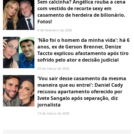
Sem calcinha? Angélica rouba a cena
com vestido de recorte sexy em
casamento de herdeira de bilionário.
Fotos!
8 de fevereiro de 2026
'Não foi o homem da minha vida': há 6
anos, ex de Gerson Brenner, Denize
Taccto explicou afastamento após tiro
sofrido pelo ator e decisão judicial
24 de março de 2026
'Vou sair desse casamento da mesma
maneira que eu entrei': Daniel Cady
recusou apartamento oferecido por
Ivete Sangalo após separação, diz
jornalista
13 de março de 2026