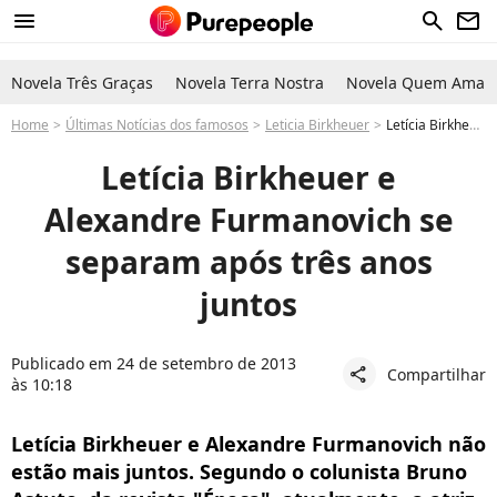
menu
search
newsletter
Novela Três Graças
Novela Terra Nostra
Novela Quem Ama C
Home
Últimas Notícias dos famosos
Leticia Birkheuer
Letícia Birkheuer e Alexandre Furmanovich se separam após três anos juntos
Letícia Birkheuer e
Alexandre Furmanovich se
separam após três anos
juntos
Publicado em 24 de setembro de 2013
Compartilhar
share
às 10:18
Letícia Birkheuer e Alexandre Furmanovich não
estão mais juntos. Segundo o colunista Bruno