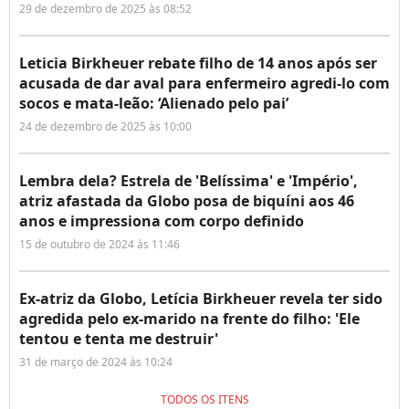
29 de dezembro de 2025 às 08:52
Leticia Birkheuer rebate filho de 14 anos após ser
acusada de dar aval para enfermeiro agredi-lo com
socos e mata-leão: ‘Alienado pelo pai’
24 de dezembro de 2025 às 10:00
Lembra dela? Estrela de 'Belíssima' e 'Império',
atriz afastada da Globo posa de biquíni aos 46
anos e impressiona com corpo definido
15 de outubro de 2024 às 11:46
Ex-atriz da Globo, Letícia Birkheuer revela ter sido
agredida pelo ex-marido na frente do filho: 'Ele
tentou e tenta me destruir'
31 de março de 2024 às 10:24
TODOS OS ITENS