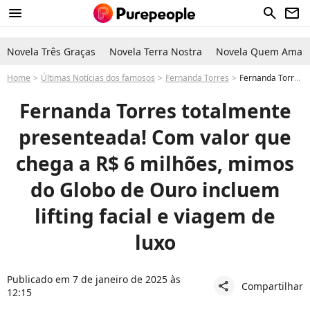
menu
search
newsletter
Novela Três Graças
Novela Terra Nostra
Novela Quem Ama C
Home
Últimas Notícias dos famosos
Fernanda Torres
Fernanda Torres no Globo de Ouro 2025: vencedora, atriz pode levar mimos que chegam a R$ 6 milhões
Fernanda Torres totalmente
presenteada! Com valor que
chega a R$ 6 milhões, mimos
do Globo de Ouro incluem
lifting facial e viagem de
luxo
Publicado em 7 de janeiro de 2025 às
Compartilhar
share
12:15