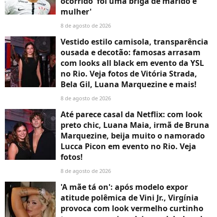
ocorrido 'foi uma briga de marido e
mulher'
8 de agosto de 2026
Vestido estilo camisola, transparência
ousada e decotão: famosas arrasam
com looks all black em evento da YSL
no Rio. Veja fotos de Vitória Strada,
Bela Gil, Luana Marquezine e mais!
8 de agosto de 2026
Até parece casal da Netflix: com look
preto chic, Luana Maia, irmã de Bruna
Marquezine, beija muito o namorado
Lucca Picon em evento no Rio. Veja
fotos!
8 de agosto de 2026
'A mãe tá on': após modelo expor
atitude polêmica de Vini Jr., Virgínia
provoca com look vermelho curtinho