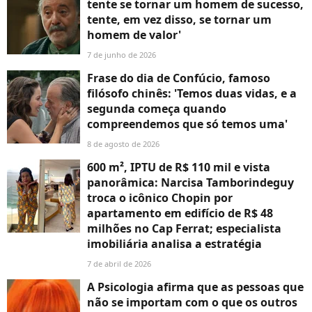
tente se tornar um homem de sucesso,
tente, em vez disso, se tornar um
homem de valor'
7 de junho de 2026
Frase do dia de Confúcio, famoso
filósofo chinês: 'Temos duas vidas, e a
segunda começa quando
compreendemos que só temos uma'
8 de agosto de 2026
600 m², IPTU de R$ 110 mil e vista
panorâmica: Narcisa Tamborindeguy
troca o icônico Chopin por
apartamento em edifício de R$ 48
milhões no Cap Ferrat; especialista
imobiliária analisa a estratégia
7 de abril de 2026
A Psicologia afirma que as pessoas que
não se importam com o que os outros