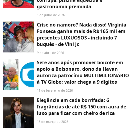
com spa, piscina aquecida e
gastronomia premiada
1 de julho de 2026
Crise no namoro? Nada disso! Virgínia
Fonseca ganha mais de R$ 165 mil em
presentes LUXUOSOS - incluindo 7
buquês - de Vini Jr.
9 de abril de 2026
Sete anos após promover boicote em
apoio a Bolsonaro, dono da Havan
autoriza patrocínio MULTIMILIONÁRIO
à TV Globo; valor chega a 9 dígitos
11 de fevereiro de 2026
Elegância em cada borrifada: 6
fragrâncias de até R$ 150 com aura de
luxo para ficar com cheiro de rica
18 de março de 2026