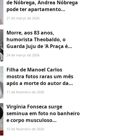
de Nóbrega, Andrea Nóbrega
pode ter apartamento
penhorado por dívida com
21 de março de 2026
condomínio. Detalhes!
Morre, aos 83 anos,
humorista Theobaldo, o
Guarda Juju de 'A Praça é
Nossa'; há uma década,
24 de março de 2026
famoso expôs mágoa com
Carlos Alberto de Nóbrega:
Filha de Manoel Carlos
'Fui descartado'
mostra fotos raras um mês
após a morte do autor da
Globo e revela estado de
11 de fevereiro de 2026
saúde da mãe, viúva após 47
anos juntos: 'Muitos
Virgínia Fonseca surge
imaginavam que ela iria
seminua em foto no banheiro
desmoronar'
e corpo musculoso
impressiona a web. Foto!
15 de fevereiro de 2026