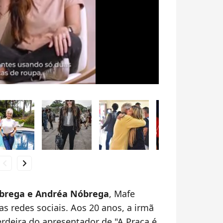
hevron_left
chevron_right
Nóbrega e Andréa Nóbrega
, Mafe
 redes sociais. Aos 20 anos, a irmã
erdeira do apresentador de "A Praça é