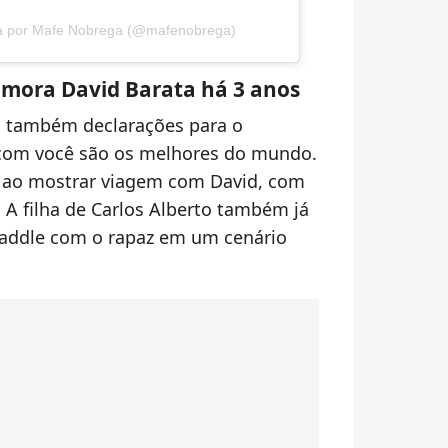
da por Mafe Nobrega (@mafenobrega)
namora David Barata há 3 anos
a também declarações para o
om você são os melhores do mundo.
r ao mostrar viagem com David, com
 A filha de Carlos Alberto também já
paddle com o rapaz em um cenário