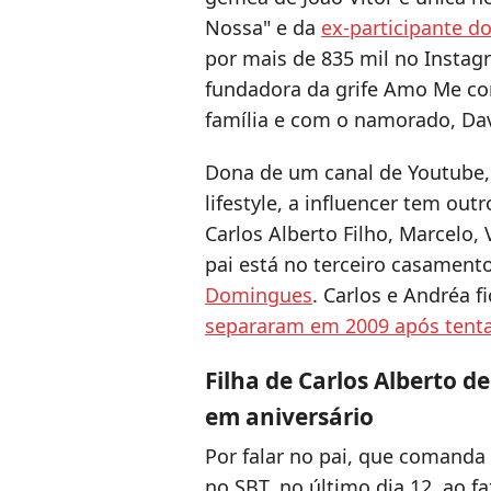
Nossa" e da
ex-participante d
por mais de 835 mil no Instagr
fundadora da grife Amo Me c
família e com o namorado, Dav
Dona de um canal de Youtube, 
lifestyle, a influencer tem out
Carlos Alberto Filho, Marcelo,
pai está no terceiro casament
Domingues
. Carlos e Andréa f
separaram em 2009 após tent
Filha de Carlos Alberto d
em aniversário
Por falar no pai, que comanda
no SBT, no último dia 12, ao fa