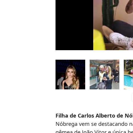
c
Filha de Carlos Alberto de 
Nóbrega vem se destacando nas
gêmea de João Vitor e única h