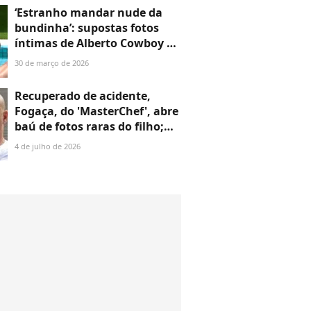
‘Estranho mandar nude da
bundinha’: supostas fotos
íntimas de Alberto Cowboy do
'BBB 26' vazam e geram
30 de março de 2026
polêmica sobre
masculinidade na web
Recuperado de acidente,
Fogaça, do 'MasterChef', abre
baú de fotos raras do filho;
João faz 18 anos e beleza
4 de julho de 2026
chama atenção da web:
'Lindo'