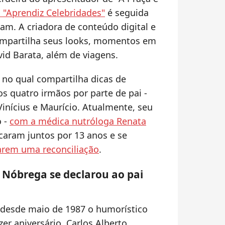
o "Aprendiz Celebridades"
é seguida
am. A criadora de conteúdo digital e
ompartilha seus looks, momentos em
id Barata, além de viagens.
no qual compartilha dicas de
ros quatro irmãos por parte de pai -
 Vinícius e Maurício. Atualmente, seu
o -
com a médica nutróloga Renata
icaram juntos por 13 anos e se
arem uma reconciliação
.
e Nóbrega se declarou ao pai
 desde maio de 1987 o humorístico
zer aniversário, Carlos Alberto