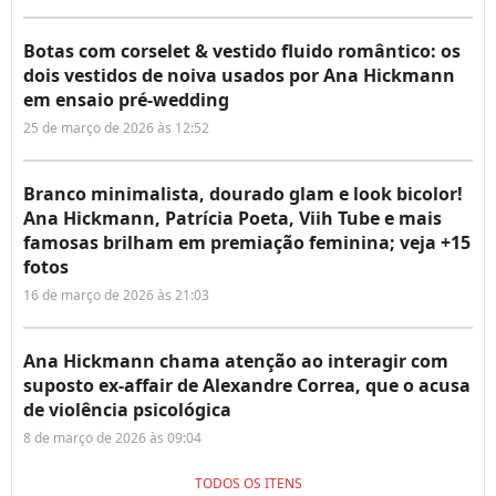
Botas com corselet & vestido fluido romântico: os
dois vestidos de noiva usados por Ana Hickmann
em ensaio pré-wedding
25 de março de 2026 às 12:52
Branco minimalista, dourado glam e look bicolor!
Ana Hickmann, Patrícia Poeta, Viih Tube e mais
famosas brilham em premiação feminina; veja +15
fotos
16 de março de 2026 às 21:03
Ana Hickmann chama atenção ao interagir com
suposto ex-affair de Alexandre Correa, que o acusa
de violência psicológica
8 de março de 2026 às 09:04
TODOS OS ITENS