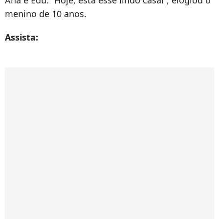
Ana e Edu. “Hoje, está esse lindo casal”, elogiou o
menino de 10 anos.
Assista: