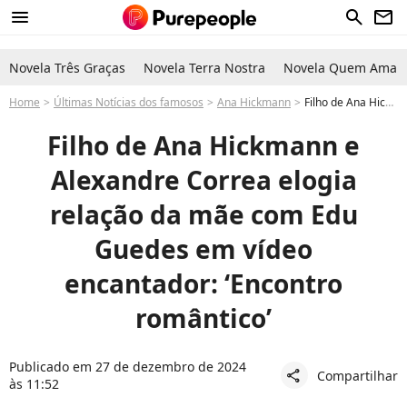
menu
search
newsletter
Novela Três Graças
Novela Terra Nostra
Novela Quem Ama C
Home
Últimas Notícias dos famosos
Ana Hickmann
Filho de Ana Hickmann e Alexandre Correa elogia relação da mãe com Edu Guedes
Filho de Ana Hickmann e
Alexandre Correa elogia
relação da mãe com Edu
Guedes em vídeo
encantador: ‘Encontro
romântico’
Publicado em 27 de dezembro de 2024
Compartilhar
share
às 11:52