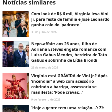
Notícias similares
Com look de R$ 6 mil, Virgínia leva Vini
Jr. para festa de família e José Leonardo
ganha colo do 'padrasto'
30 de julho de 2026
Nepo-affair: aos 26 anos, filho de
Adriana Esteves engata romance com
Luiza Gabus Mendes, herdeira de Tato
Gabus e sobrinha de Lídia Brondi
26 de março de 2026
Virgínia está GRÁVIDA de Vini Jr.? Após
‘incendiar’ a web com acessório
cobrindo a barriga, assessoria se
manifesta: 'Pode cravar...'
9 de fevereiro de 2026
'Hoje a gente tem uma relação...': Zé