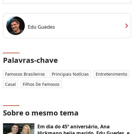
chevron_right
Edu Guedes
Palavras-chave
Famosos Brasileiros
Principais Notícias
Entretenimento
Casal
Filhos De Famosos
Sobre o mesmo tema
Em dia do 45º aniversário, Ana
Hickmann beija marido, Edu Guedes, e