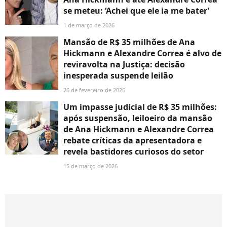
se meteu: ‘Achei que ele ia me bater’
1 de março de 2026
Mansão de R$ 35 milhões de Ana
Hickmann e Alexandre Correa é alvo de
reviravolta na Justiça: decisão
inesperada suspende leilão
26 de fevereiro de 2026
Um impasse judicial de R$ 35 milhões:
após suspensão, leiloeiro da mansão
de Ana Hickmann e Alexandre Correa
rebate críticas da apresentadora e
revela bastidores curiosos do setor
15 de março de 2026