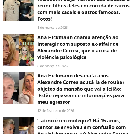
reúne filhos deles em corrida de carros
com mais casais e outros famosos.
Fotos!
1 de março de 2026
Ana Hickmann chama atenção ao
interagir com suposto ex-affair de
Alexandre Correa, que o acusa de
violência psicológica
8 de março de 2026
Ana Hickmann desabafa após
Alexandre Correa acusá-la de roubar
objetos da mansão que vai a leilão:
'Estão repassando informações para
meu agressor'
12 de fevereiro de 2026
‘Latino é um moleque’! Há 15 anos,
cantor se envolveu em confusão com
Ana Hickmann e até Alexandre Correa