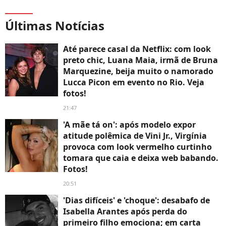
Últimas Notícias
Até parece casal da Netflix: com look
preto chic, Luana Maia, irmã de Bruna
Marquezine, beija muito o namorado
Lucca Picon em evento no Rio. Veja
fotos!
21:47
'A mãe tá on': após modelo expor
atitude polêmica de Vini Jr., Virgínia
provoca com look vermelho curtinho
tomara que caia e deixa web babando.
Fotos!
20:51
'Dias difíceis' e 'choque': desabafo de
Isabella Arantes após perda do
primeiro filho emociona; em carta