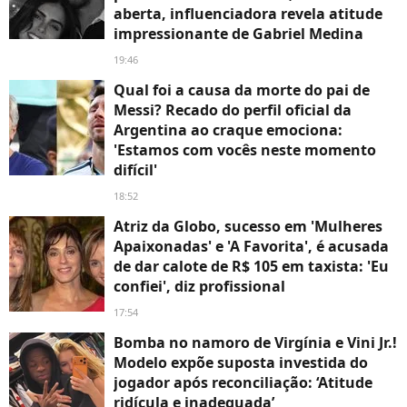
aberta, influenciadora revela atitude
impressionante de Gabriel Medina
19:46
Qual foi a causa da morte do pai de
Messi? Recado do perfil oficial da
Argentina ao craque emociona:
'Estamos com vocês neste momento
difícil'
18:52
Atriz da Globo, sucesso em 'Mulheres
Apaixonadas' e 'A Favorita', é acusada
de dar calote de R$ 105 em taxista: 'Eu
confiei', diz profissional
17:54
Bomba no namoro de Virgínia e Vini Jr.!
Modelo expõe suposta investida do
jogador após reconciliação: ‘Atitude
ridícula e inadequada’