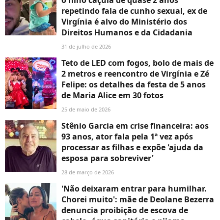
repetindo fala de cunho sexual, ex de
Virgínia é alvo do Ministério dos
Direitos Humanos e da Cidadania
31 de julho de 2026
Teto de LED com fogos, bolo de mais de
2 metros e reencontro de Virgínia e Zé
Felipe: os detalhes da festa de 5 anos
de Maria Alice em 30 fotos
25 de maio de 2026
Stênio Garcia em crise financeira: aos
93 anos, ator fala pela 1ª vez após
processar as filhas e expõe 'ajuda da
esposa para sobreviver'
28 de março de 2026
'Não deixaram entrar para humilhar.
Chorei muito': mãe de Deolane Bezerra
denuncia proibição de escova de