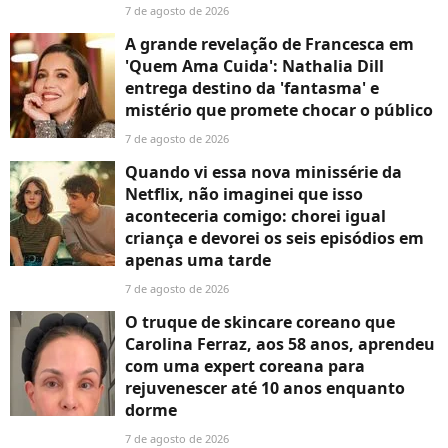
7 de agosto de 2026
A grande revelação de Francesca em
'Quem Ama Cuida': Nathalia Dill
entrega destino da 'fantasma' e
mistério que promete chocar o público
7 de agosto de 2026
Quando vi essa nova minissérie da
Netflix, não imaginei que isso
aconteceria comigo: chorei igual
criança e devorei os seis episódios em
apenas uma tarde
7 de agosto de 2026
O truque de skincare coreano que
Carolina Ferraz, aos 58 anos, aprendeu
com uma expert coreana para
rejuvenescer até 10 anos enquanto
dorme
7 de agosto de 2026