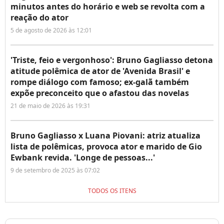
minutos antes do horário e web se revolta com a
reação do ator
5 de agosto de 2026 às 12:01
'Triste, feio e vergonhoso': Bruno Gagliasso detona
atitude polêmica de ator de 'Avenida Brasil' e
rompe diálogo com famoso; ex-galã também
expõe preconceito que o afastou das novelas
21 de maio de 2026 às 19:31
Bruno Gagliasso x Luana Piovani: atriz atualiza
lista de polêmicas, provoca ator e marido de Gio
Ewbank revida. 'Longe de pessoas...'
9 de setembro de 2025 às 07:02
TODOS OS ITENS