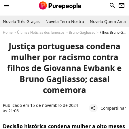
menu
search
newsletter
Novela Três Graças
Novela Terra Nostra
Novela Quem Ama C
Home
Últimas Notícias dos famosos
Bruno Gagliasso
Filhos Bruno Gagliasso e Giovanna Ewbank: mulher é condenada por racismo contra Titi e Bless e casal comemora: 'Emocionados'
Justiça portuguesa condena
mulher por racismo contra
filhos de Giovanna Ewbank e
Bruno Gagliasso; casal
comemora
Publicado em 15 de novembro de 2024
Compartilhar
share
às 21:06
Decisão histórica condena mulher a oito meses