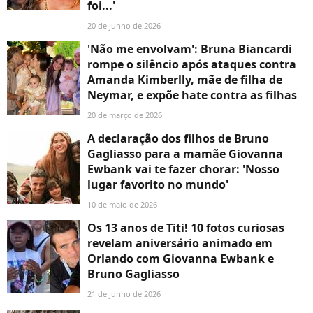
foi...'
20 de junho de 2026
'Não me envolvam': Bruna Biancardi
rompe o silêncio após ataques contra
Amanda Kimberlly, mãe de filha de
Neymar, e expõe hate contra as filhas
20 de março de 2026
A declaração dos filhos de Bruno
Gagliasso para a mamãe Giovanna
Ewbank vai te fazer chorar: 'Nosso
lugar favorito no mundo'
10 de maio de 2026
Os 13 anos de Titi! 10 fotos curiosas
revelam aniversário animado em
Orlando com Giovanna Ewbank e
Bruno Gagliasso
21 de junho de 2026