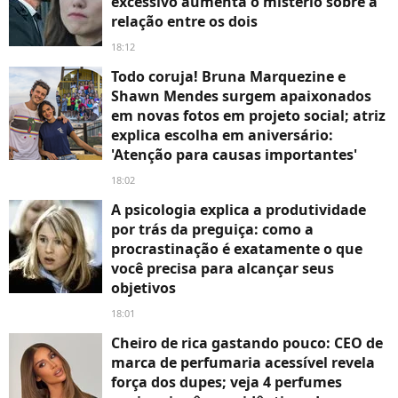
excessivo aumenta o mistério sobre a
relação entre os dois
18:12
Todo coruja! Bruna Marquezine e
Shawn Mendes surgem apaixonados
em novas fotos em projeto social; atriz
explica escolha em aniversário:
'Atenção para causas importantes'
18:02
A psicologia explica a produtividade
por trás da preguiça: como a
procrastinação é exatamente o que
você precisa para alcançar seus
objetivos
18:01
Cheiro de rica gastando pouco: CEO de
marca de perfumaria acessível revela
força dos dupes; veja 4 perfumes