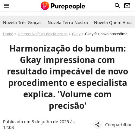
menu
search
newsletter
Novela Três Graças
Novela Terra Nostra
Novela Quem Ama C
Home
Últimas Notícias dos famosos
Gkay
Gkay faz novo procedimento de harmonização no bumbum e impressiona com resultado; especialista explica: 'Volume com precisão'
Harmonização do bumbum:
Gkay impressiona com
resultado impecável de novo
procedimento e especialista
explica. 'Volume com
precisão'
Publicado em 8 de julho de 2025 às
Compartilhar
share
12:03