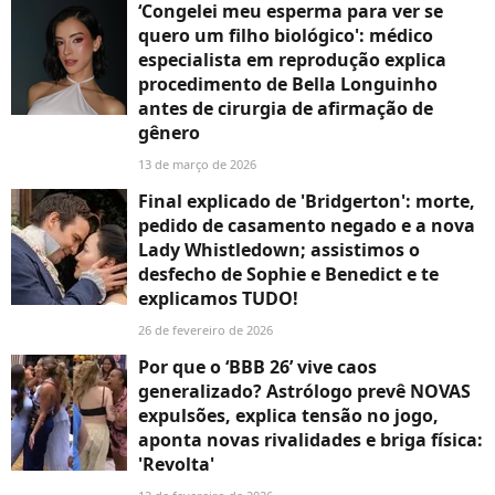
‘Congelei meu esperma para ver se
quero um filho biológico': médico
especialista em reprodução explica
procedimento de Bella Longuinho
antes de cirurgia de afirmação de
gênero
13 de março de 2026
Final explicado de 'Bridgerton': morte,
pedido de casamento negado e a nova
Lady Whistledown; assistimos o
desfecho de Sophie e Benedict e te
explicamos TUDO!
26 de fevereiro de 2026
Por que o ‘BBB 26’ vive caos
generalizado? Astrólogo prevê NOVAS
expulsões, explica tensão no jogo,
aponta novas rivalidades e briga física:
'Revolta'