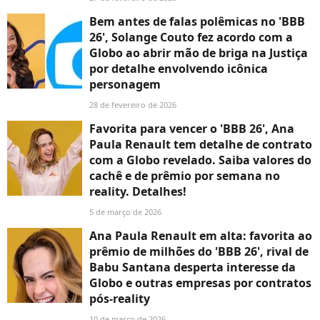
Bem antes de falas polêmicas no 'BBB
26', Solange Couto fez acordo com a
Globo ao abrir mão de briga na Justiça
por detalhe envolvendo icônica
personagem
28 de fevereiro de 2026
Favorita para vencer o 'BBB 26', Ana
Paula Renault tem detalhe de contrato
com a Globo revelado. Saiba valores do
cachê e de prêmio por semana no
reality. Detalhes!
5 de março de 2026
Ana Paula Renault em alta: favorita ao
prêmio de milhões do 'BBB 26', rival de
Babu Santana desperta interesse da
Globo e outras empresas por contratos
pós-reality
10 de março de 2026