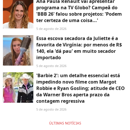
Ana Paula Renault vai apresentar
programa na TV Globo? Campeã do
'BBB 26' falou sobre projetos: 'Podem
ter certeza de uma coisa...'
5 de agosto de 2026
Essa escova secadora da Juliette é a
favorita de Virgínia: por menos de R$
140, ela 'dá pau' em muito secador
importado
5 de agosto de 2026
'Barbie 2': um detalhe essencial está
impedindo novo filme com Margot
Robbie e Ryan Gosling; atitude de CEO
da Warner Bros aperta prazo da
contagem regressiva
5 de agosto de 2026
ÚLTIMAS NOTÍCIAS