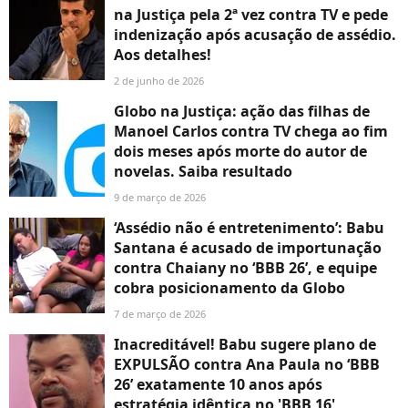
na Justiça pela 2ª vez contra TV e pede
indenização após acusação de assédio.
Aos detalhes!
2 de junho de 2026
Globo na Justiça: ação das filhas de
Manoel Carlos contra TV chega ao fim
dois meses após morte do autor de
novelas. Saiba resultado
9 de março de 2026
‘Assédio não é entretenimento’: Babu
Santana é acusado de importunação
contra Chaiany no ‘BBB 26’, e equipe
cobra posicionamento da Globo
7 de março de 2026
Inacreditável! Babu sugere plano de
EXPULSÃO contra Ana Paula no ‘BBB
26’ exatamente 10 anos após
estratégia idêntica no 'BBB 16'