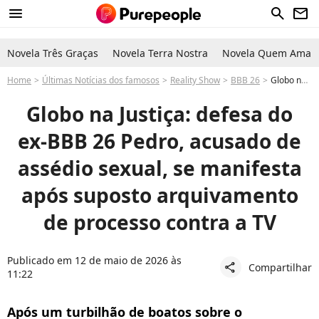
menu
search
newsletter
Novela Três Graças
Novela Terra Nostra
Novela Quem Ama C
Home
Últimas Notícias dos famosos
Reality Show
BBB 26
Globo na Justiça: equipe do ex-BBB 26 Pedro, acusado de assédio sexual a Jordana, reage a rumor de arquivamento de processo
Globo na Justiça: defesa do
ex-BBB 26 Pedro, acusado de
assédio sexual, se manifesta
após suposto arquivamento
de processo contra a TV
Publicado em 12 de maio de 2026 às
Compartilhar
share
11:22
Após um turbilhão de boatos sobre o