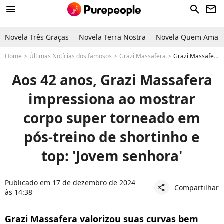
menu
search
newsletter
Novela Três Graças
Novela Terra Nostra
Novela Quem Ama C
Home
Últimas Notícias dos famosos
Grazi Massafera
Grazi Massafera, aos 42 anos, impressiona com corpo torneado em pós-treino de shortinho curto e top: 'Jovem senhora'
Aos 42 anos, Grazi Massafera
impressiona ao mostrar
corpo super torneado em
pós-treino de shortinho e
top: 'Jovem senhora'
Publicado em 17 de dezembro de 2024
Compartilhar
share
às 14:38
Grazi Massafera valorizou suas curvas bem