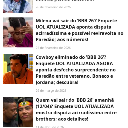
26 de fevereiro de 2026
Milena vai sair do ‘BBB 26’? Enquete
UOL ATUALIZADA aponta disputa
acirradíssima e possível reviravolta no
Paredão; aos números!
24 de fevereiro de 2026
Cowboy eliminado do 'BBB 26'?
Enquete UOL ATUALIZADA AGORA
aponta desfecho surpreendente no
Paredão entre veterano, Boneco e
Jordana; descubra!
29 de março de 2026
Quem vai sair do 'BBB 26' amanhã
(12/04)? Enquete UOL ATUALIZADA
mostra disputa acirradíssima entre
brothers; aos detalhes!
11 de abril de 2026