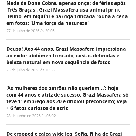
Nada de Dona Cobra, apenas onça: de férias após
'Três Graças', Grazi Massafera usa animal print
'felino' em biquíni e barriga trincada rouba a cena
em fotos: 'Uma força da natureza'
27 de julho de 2026 às 20:05
Deusa! Aos 44 anos, Grazi Massafera impressiona
ao exibir abdômen trincado, costas definidas e
beleza natural em nova sequência de fotos
25 de julho de 2026 às 10:38
'As mulheres dos patrões não queriam...': hoje
com 44 anos e atriz de sucesso, Grazi Massafera só
teve 1º emprego aos 20 e driblou preconceito; veja
+ 6 fatos curiosos da atriz
28 de junho de 2026 às 06:02
De cropped e calça wide leg, Sofia, filha de Grazi