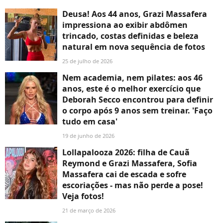
Deusa! Aos 44 anos, Grazi Massafera
impressiona ao exibir abdômen
trincado, costas definidas e beleza
natural em nova sequência de fotos
25 de julho de 2026
Nem academia, nem pilates: aos 46
anos, este é o melhor exercício que
Deborah Secco encontrou para definir
o corpo após 9 anos sem treinar. 'Faço
tudo em casa'
19 de junho de 2026
Lollapalooza 2026: filha de Cauã
Reymond e Grazi Massafera, Sofia
Massafera cai de escada e sofre
escoriações - mas não perde a pose!
Veja fotos!
21 de março de 2026