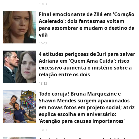
19:07
Final emocionante de Zilá em 'Coração
Acelerado': dois fantasmas voltam
para assombrar e mudam o destino da
vilã
19:02
4 atitudes perigosas de Iuri para salvar
Adriana em 'Quem Ama Cuida': risco
excessivo aumenta o mistério sobre a
relação entre os dois
18:12
Todo coruja! Bruna Marquezine e
Shawn Mendes surgem apaixonados
em novas fotos em projeto social; atriz
explica escolha em aniversário:
'Atenção para causas importantes'
18:02