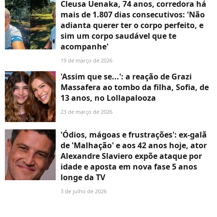
Cleusa Uenaka, 74 anos, corredora há
mais de 1.807 dias consecutivos: 'Não
adianta querer ter o corpo perfeito, e
sim um corpo saudável que te
acompanhe'
19 de março de 2026
'Assim que se...': a reação de Grazi
Massafera ao tombo da filha, Sofia, de
13 anos, no Lollapalooza
23 de março de 2026
'Ódios, mágoas e frustrações': ex-galã
de 'Malhação' e aos 42 anos hoje, ator
Alexandre Slaviero expõe ataque por
idade e aposta em nova fase 5 anos
longe da TV
3 de julho de 2026