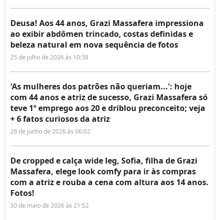
Deusa! Aos 44 anos, Grazi Massafera impressiona
ao exibir abdômen trincado, costas definidas e
beleza natural em nova sequência de fotos
25 de julho de 2026 às 10:38
'As mulheres dos patrões não queriam...': hoje
com 44 anos e atriz de sucesso, Grazi Massafera só
teve 1º emprego aos 20 e driblou preconceito; veja
+ 6 fatos curiosos da atriz
28 de junho de 2026 às 06:02
De cropped e calça wide leg, Sofia, filha de Grazi
Massafera, elege look comfy para ir às compras
com a atriz e rouba a cena com altura aos 14 anos.
Fotos!
30 de maio de 2026 às 21:52