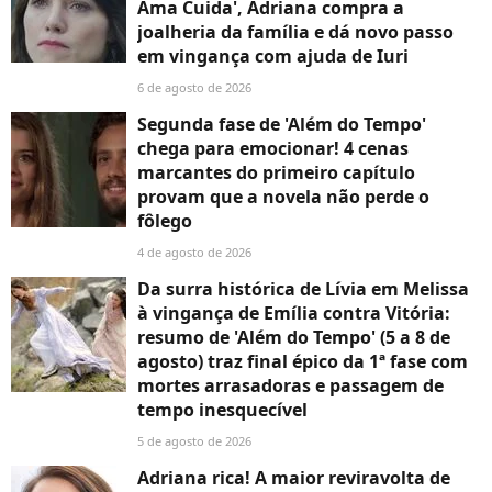
Ama Cuida', Adriana compra a
joalheria da família e dá novo passo
em vingança com ajuda de Iuri
6 de agosto de 2026
Segunda fase de 'Além do Tempo'
chega para emocionar! 4 cenas
marcantes do primeiro capítulo
provam que a novela não perde o
fôlego
4 de agosto de 2026
Da surra histórica de Lívia em Melissa
à vingança de Emília contra Vitória:
resumo de 'Além do Tempo' (5 a 8 de
agosto) traz final épico da 1ª fase com
mortes arrasadoras e passagem de
tempo inesquecível
5 de agosto de 2026
Adriana rica! A maior reviravolta de