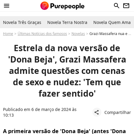
menu
search
newsletter
Novela Três Graças
Novela Terra Nostra
Novela Quem Ama C
Home
Últimas Notícias dos famosos
Novelas
Grazi Massafera nua e em cenas de sexo em 'Dona Beja'? Atriz abre o jogo sobre gravações de momentos íntimos
Estrela da nova versão de
'Dona Beja', Grazi Massafera
admite questões com cenas
de sexo e nudez: 'Tem que
fazer sentido'
Publicado em 6 de março de 2024 às
Compartilhar
share
10:13
A primeira versão de 'Dona Beja' (antes 'Dona