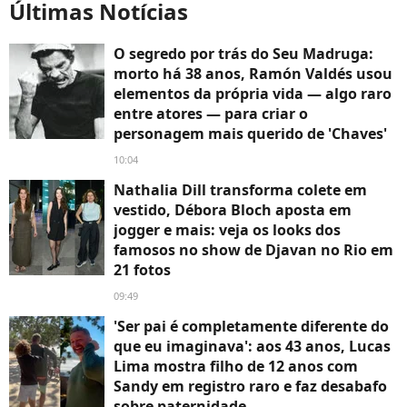
Últimas Notícias
O segredo por trás do Seu Madruga:
morto há 38 anos, Ramón Valdés usou
elementos da própria vida — algo raro
entre atores — para criar o
personagem mais querido de 'Chaves'
10:04
Nathalia Dill transforma colete em
vestido, Débora Bloch aposta em
jogger e mais: veja os looks dos
famosos no show de Djavan no Rio em
21 fotos
09:49
'Ser pai é completamente diferente do
que eu imaginava': aos 43 anos, Lucas
Lima mostra filho de 12 anos com
Sandy em registro raro e faz desabafo
sobre paternidade