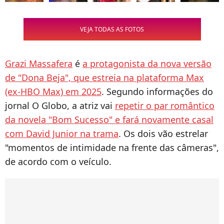
VEJA TODAS AS FOTOS
Grazi Massafera
é
a protagonista da nova versão
de "Dona Beja", que estreia na plataforma Max
(ex-HBO Max) em 2025
. Segundo informações do
jornal O Globo, a atriz vai
repetir o par romântico
da novela "Bom Sucesso" e fará novamente casal
com David Junior na trama
. Os dois vão estrelar
"momentos de intimidade na frente das câmeras",
de acordo com o veículo.