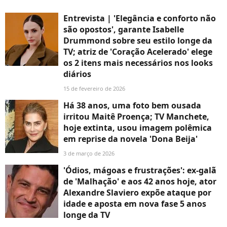
Entrevista | 'Elegância e conforto não
são opostos', garante Isabelle
Drummond sobre seu estilo longe da
TV; atriz de 'Coração Acelerado' elege
os 2 itens mais necessários nos looks
diários
15 de fevereiro de 2026
Há 38 anos, uma foto bem ousada
irritou Maitê Proença; TV Manchete,
hoje extinta, usou imagem polêmica
em reprise da novela 'Dona Beija'
3 de março de 2026
'Ódios, mágoas e frustrações': ex-galã
de 'Malhação' e aos 42 anos hoje, ator
Alexandre Slaviero expõe ataque por
idade e aposta em nova fase 5 anos
longe da TV