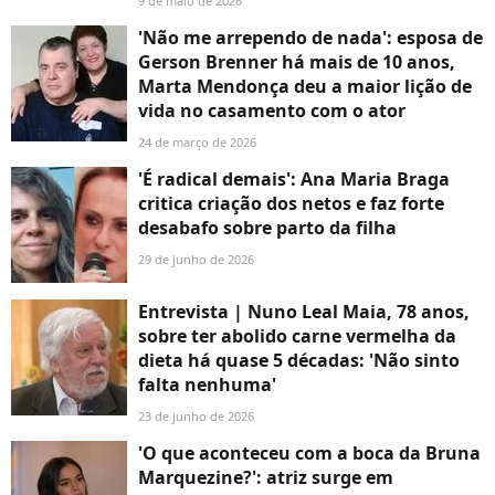
9 de maio de 2026
'Não me arrependo de nada': esposa de
Gerson Brenner há mais de 10 anos,
Marta Mendonça deu a maior lição de
vida no casamento com o ator
24 de março de 2026
'É radical demais': Ana Maria Braga
critica criação dos netos e faz forte
desabafo sobre parto da filha
29 de junho de 2026
Entrevista | Nuno Leal Maia, 78 anos,
sobre ter abolido carne vermelha da
dieta há quase 5 décadas: 'Não sinto
falta nenhuma'
23 de junho de 2026
'O que aconteceu com a boca da Bruna
Marquezine?': atriz surge em