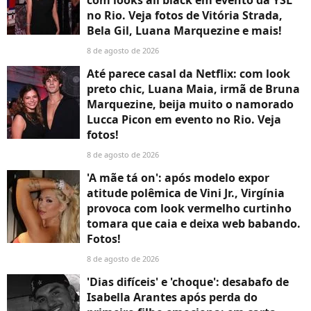
no Rio. Veja fotos de Vitória Strada,
Bela Gil, Luana Marquezine e mais!
8 de agosto de 2026
Até parece casal da Netflix: com look
preto chic, Luana Maia, irmã de Bruna
Marquezine, beija muito o namorado
Lucca Picon em evento no Rio. Veja
fotos!
8 de agosto de 2026
'A mãe tá on': após modelo expor
atitude polêmica de Vini Jr., Virgínia
provoca com look vermelho curtinho
tomara que caia e deixa web babando.
Fotos!
8 de agosto de 2026
'Dias difíceis' e 'choque': desabafo de
Isabella Arantes após perda do