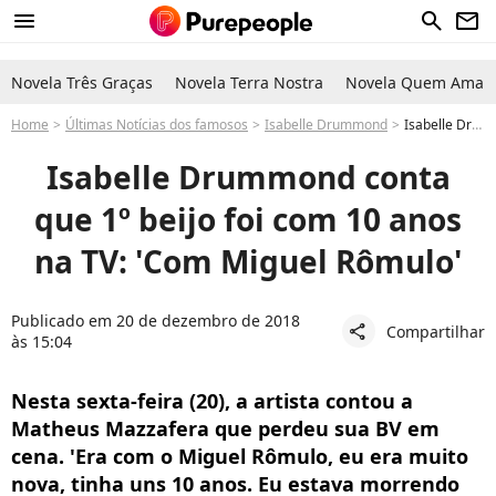
menu
search
newsletter
Novela Três Graças
Novela Terra Nostra
Novela Quem Ama C
Home
Últimas Notícias dos famosos
Isabelle Drummond
Isabelle Drummond deu 1º beijo aos 10 anos na TV: 'Com Miguel Rômulo'
Isabelle Drummond conta
que 1º beijo foi com 10 anos
na TV: 'Com Miguel Rômulo'
Publicado em 20 de dezembro de 2018
Compartilhar
share
às 15:04
Nesta sexta-feira (20), a artista contou a
Matheus Mazzafera que perdeu sua BV em
cena. 'Era com o Miguel Rômulo, eu era muito
nova, tinha uns 10 anos. Eu estava morrendo