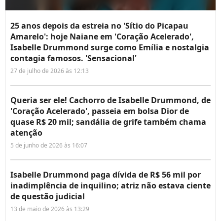
25 anos depois da estreia no 'Sítio do Picapau
Amarelo': hoje Naiane em 'Coração Acelerado',
Isabelle Drummond surge como Emília e nostalgia
contagia famosos. 'Sensacional'
27 de julho de 2026 às 12:13
Queria ser ele! Cachorro de Isabelle Drummond, de
'Coração Acelerado', passeia em bolsa Dior de
quase R$ 20 mil; sandália de grife também chama
atenção
5 de junho de 2026 às 16:07
Isabelle Drummond paga dívida de R$ 56 mil por
inadimplência de inquilino; atriz não estava ciente
de questão judicial
13 de maio de 2026 às 13:29