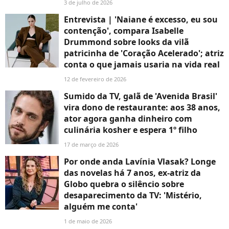
3 de julho de 2026
Entrevista | 'Naiane é excesso, eu sou
contenção', compara Isabelle
Drummond sobre looks da vilã
patricinha de 'Coração Acelerado'; atriz
conta o que jamais usaria na vida real
12 de fevereiro de 2026
Sumido da TV, galã de 'Avenida Brasil'
vira dono de restaurante: aos 38 anos,
ator agora ganha dinheiro com
culinária kosher e espera 1º filho
17 de março de 2026
Por onde anda Lavínia Vlasak? Longe
das novelas há 7 anos, ex-atriz da
Globo quebra o silêncio sobre
desaparecimento da TV: 'Mistério,
alguém me conta'
1 de maio de 2026