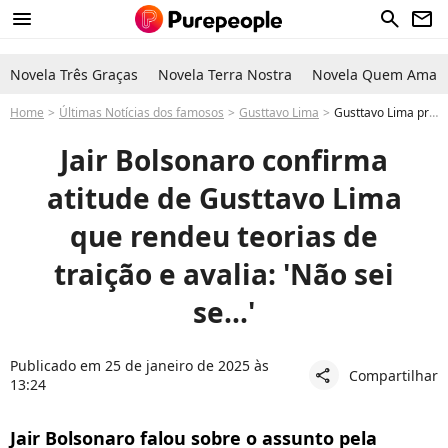
menu
search
newsletter
Novela Três Graças
Novela Terra Nostra
Novela Quem Ama C
Home
Últimas Notícias dos famosos
Gusttavo Lima
Gusttavo Lima presidente? Jair Bolsonaro se pronuncia sobre Eleições 2026
Jair Bolsonaro confirma
atitude de Gusttavo Lima
que rendeu teorias de
traição e avalia: 'Não sei
se...'
Publicado em 25 de janeiro de 2025 às
Compartilhar
share
13:24
Jair Bolsonaro falou sobre o assunto pela