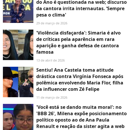
do Ano é questionada na web; discurso
da cantora irrita internautas. ‘Sempre
pesa o clima'
29 de março de 2026
'Violência disfaçarda': Simaria é alvo
de críticas pela aparência em rara
aparição e ganha defesa de cantora
famosa
13 de abril de 2026
Sentiu! Ana Castela toma atitude
drástica contra Virgínia Fonseca após
polêmica envolvendo Maria Flor, filha
da influencer com Zé Felipe
11 de março de 2026
'Você está se dando muita moral': no
'BBB 26', Milena expõe posicionamento
político oposto ao de Ana Paula
Renault e reação da sister agita a web