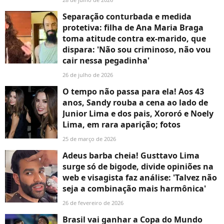
Separação conturbada e medida
protetiva: filha de Ana Maria Braga
toma atitude contra ex-marido, que
dispara: 'Não sou criminoso, não vou
cair nessa pegadinha'
26 de julho de 2026
O tempo não passa para ela! Aos 43
anos, Sandy rouba a cena ao lado de
Junior Lima e dos pais, Xororó e Noely
Lima, em rara aparição; fotos
25 de março de 2026
Adeus barba cheia! Gusttavo Lima
surge só de bigode, divide opiniões na
web e visagista faz análise: 'Talvez não
seja a combinação mais harmônica'
26 de fevereiro de 2026
Brasil vai ganhar a Copa do Mundo