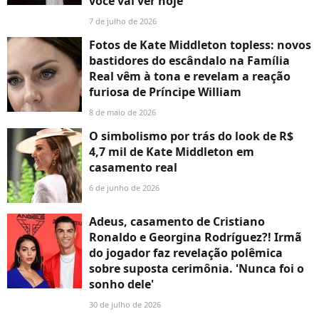
você vai ver hoje
7 de julho de 2026
Fotos de Kate Middleton topless: novos
bastidores do escândalo na Família
Real vêm à tona e revelam a reação
furiosa de Príncipe William
8 de maio de 2026
O simbolismo por trás do look de R$
4,7 mil de Kate Middleton em
casamento real
6 de junho de 2026
Adeus, casamento de Cristiano
Ronaldo e Georgina Rodríguez?! Irmã
do jogador faz revelação polêmica
sobre suposta cerimônia. 'Nunca foi o
sonho dele'
30 de julho de 2026