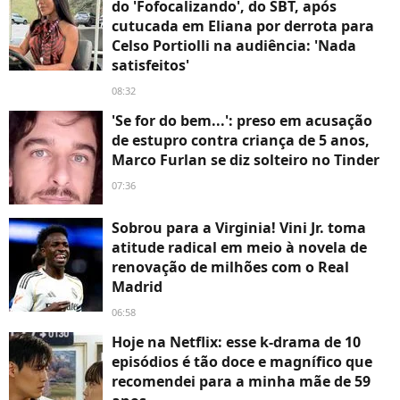
do 'Fofocalizando', do SBT, após
cutucada em Eliana por derrota para
Celso Portiolli na audiência: 'Nada
satisfeitos'
08:32
'Se for do bem...': preso em acusação
de estupro contra criança de 5 anos,
Marco Furlan se diz solteiro no Tinder
07:36
Sobrou para a Virginia! Vini Jr. toma
atitude radical em meio à novela de
renovação de milhões com o Real
Madrid
06:58
Hoje na Netflix: esse k-drama de 10
episódios é tão doce e magnífico que
recomendei para a minha mãe de 59