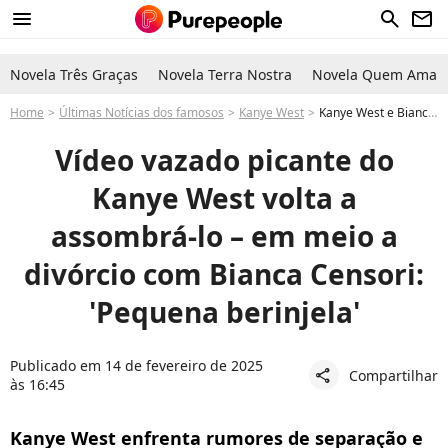
menu
search
newsletter
Novela Três Graças
Novela Terra Nostra
Novela Quem Ama C
Home
Últimas Notícias dos famosos
Kanye West
Kanye West e Bianca Censori divorcio: pós Grammy 2025 o rapper tem vídeo íntimo vazado picante em ameaça: “pequena berinjela”
Vídeo vazado picante do
Kanye West volta a
assombrá-lo – em meio a
divórcio com Bianca Censori:
'Pequena berinjela'
Publicado em 14 de fevereiro de 2025
Compartilhar
share
às 16:45
Kanye West enfrenta rumores de separação e