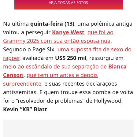
VEJA TODAS AS FOTOS
Na última
quinta-feira (13)
, uma polêmica antiga
voltou a perseguir
Kanye West
,
que foi ao
Grammy 2025 com sua então esposa nua
.
Segundo o Page Six,
uma suposta fita de sexo do
rapper
, avaliada em
US$ 250 mil
, ressurgiu em
meio ao escândalo de sua separação de
Bianca
Censori
,
que tem um antes e depois
surpreendente
, e suas recentes declarações
antissemitas. E quem trouxe essa bomba de volta
foi o “resolvedor de problemas” de Hollywood,
Kevin “KB” Blatt
.