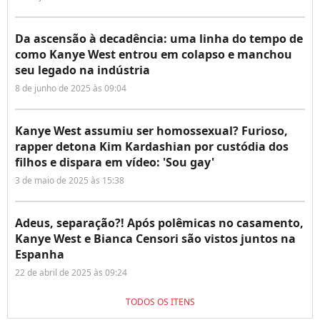
Da ascensão à decadência: uma linha do tempo de
como Kanye West entrou em colapso e manchou
seu legado na indústria
8 de junho de 2025 às 09:04
Kanye West assumiu ser homossexual? Furioso,
rapper detona Kim Kardashian por custódia dos
filhos e dispara em vídeo: 'Sou gay'
3 de maio de 2025 às 15:38
Adeus, separação?! Após polêmicas no casamento,
Kanye West e Bianca Censori são vistos juntos na
Espanha
22 de abril de 2025 às 09:24
TODOS OS ITENS