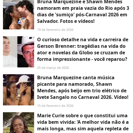
Bruna Marquezine e Shawn Mendes
namoram em praia vazia do Rio após 3
dias de 'sumiço' pós-Carnaval 2026 em
Salvador. Fotos e vídeos!
19 de fevereiro de 2026
O curioso detalhe na vida e carreira de
Gerson Brenner: tragédias na vida do
ator e novelas da Globo se cruzam de
forma impressionante - você reparou?
25 de março de 2026
Bruna Marquezine canta música
picante para namorado, Shawn
Mendes, após beijo em trio elétrico de
Ivete Sangalo no Carnaval 2026. Vídeo!
15 de fevereiro de 2026
Marie Curie sobre o que constitui uma
vida bem vivida: ‘A melhor vida não é a
mais longa, mas sim aquela repleta de