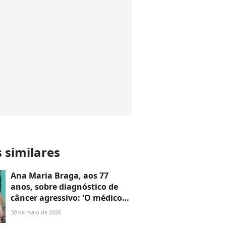
s similares
Ana Maria Braga, aos 77
anos, sobre diagnóstico de
câncer agressivo: 'O médico
disse: 'Olha, você tem
30 de maio de 2026
pouquíssimas chances de