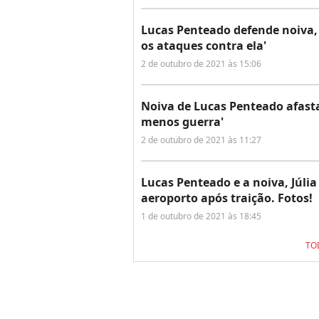
Lucas Penteado defende noiva, 
os ataques contra ela'
2 de outubro de 2021 às 15:06
Noiva de Lucas Penteado afasta
menos guerra'
2 de outubro de 2021 às 11:27
Lucas Penteado e a noiva, Júli
aeroporto após traição. Fotos!
1 de outubro de 2021 às 18:45
TO