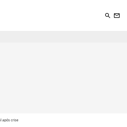
search
newsletter
l após crise