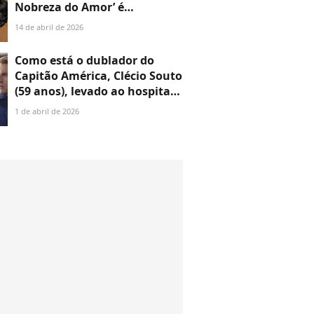
desmoronar'
Nobreza do Amor’ é
hospitalizada no Rio após
14 de abril de 2026
problema de saúde; veja
detalhes
Como está o dublador do
Capitão América, Clécio Souto
(59 anos), levado ao hospital
após mensagem de
1 de abril de 2026
despedida? Família do artista
atualiza estado de saúde