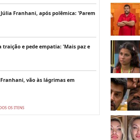
Júlia Franhani, após polêmica: 'Parem
 traição e pede empatia: 'Mais paz e
a Franhani, vão às lágrimas em
DOS OS ITENS