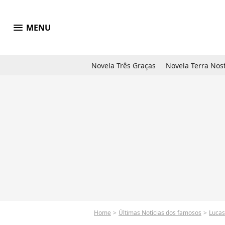
menu
MENU
Novela Três Graças
Novela Terra Nos
Home
Últimas Notícias dos famosos
Lucas