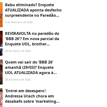
sobreviver'
Babu eliminado? Enquete
ATUALIZADA aponta desfecho
surpreendente no Paredão
entre ator, Sarah Andrade e
9 de fevereiro de 2026
Sol Vega; descubra!
REVIRAVOLTA no paredão do
'BBB 26'? Em nova parcial da
Enquete UOL, brother
aumenta porcentagens e fica
23 de março de 2026
mais próximo da eliminação;
saiba quem!
Quem vai sair do 'BBB 26'
amanhã (29/03)? Enquete
UOL ATUALIZADA agora à
tarde mostra disputa
28 de março de 2026
acirradíssima entre brothers;
aos números
'Entrei em desespero':
Andressa Urach chora em
desabafo sobre 'marketing
pesado' de suposto vídeo de