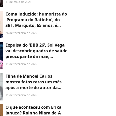
diagnóstico grave; aos
11 de maio de 2026
detalhes
Coma induzido: humorista do
'Programa do Ratinho', do
SBT, Marquito, 65 anos, é
internado após acidente de
26 de fevereiro de 2026
moto. Detalhes
Expulsa do 'BBB 26', Sol Vega
vai descobrir quadro de saúde
preocupante da mãe,
diagnosticada com doença
11 de fevereiro de 2026
mental; aos detalhes
Filha de Manoel Carlos
mostra fotos raras um mês
após a morte do autor da
Globo e revela estado de
11 de fevereiro de 2026
saúde da mãe, viúva após 47
anos juntos: 'Muitos
O que aconteceu com Erika
imaginavam que ela iria
Januza? Rainha Niara de ‘A