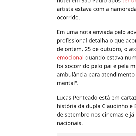
hotel em São Paulo após
ter u
artista estava com a namorad
ocorrido.
Em uma nota enviada pelo adv
profissional detalha o que aco
de ontem, 25 de outubro, o at
emocional
quando estava num 
foi socorrido pelo pai e pela
ambulância para atendimento 
mental".
Lucas Penteado está em cartaz
história da dupla Claudinho e
de setembro nos cinemas e já é
nacionais.