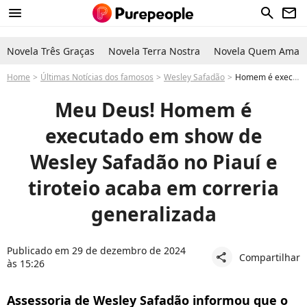
menu
search
newsletter
Novela Três Graças
Novela Terra Nostra
Novela Quem Ama C
Home
Últimas Notícias dos famosos
Wesley Safadão
Homem é executado em show de Wesley Safadão no Piauí e tiroteio acaba em correria generalizada
Meu Deus! Homem é
executado em show de
Wesley Safadão no Piauí e
tiroteio acaba em correria
generalizada
Publicado em 29 de dezembro de 2024
Compartilhar
share
às 15:26
Assessoria de Wesley Safadão informou que o