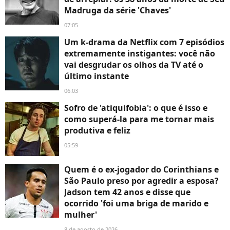
Madruga da série 'Chaves'
07:05
Um k-drama da Netflix com 7 episódios
extremamente instigantes: você não
vai desgrudar os olhos da TV até o
último instante
06:03
Sofro de 'atiquifobia': o que é isso e
como superá-la para me tornar mais
produtiva e feliz
05:59
Quem é o ex-jogador do Corinthians e
São Paulo preso por agredir a esposa?
Jadson tem 42 anos e disse que
ocorrido 'foi uma briga de marido e
mulher'
8 de agosto de 2026