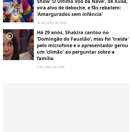
Show 'O Último Voo da Nave', de Xuxa,
vira alvo de deboche, e fãs rebatem:
'Amargurados sem infância'
26 de julho de 2026
Há 29 anos, Shakira cantou no
player2
‘Domingão do Faustão’, mas foi 'traída'
pelo microfone e o apresentador gerou
um 'climão' ao perguntar sobre a
família
2 de maio de 2026