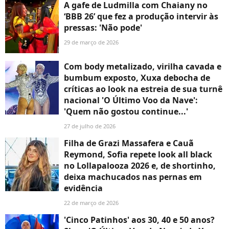
A gafe de Ludmilla com Chaiany no
‘BBB 26’ que fez a produção intervir às
pressas: 'Não pode'
29 de março de 2026
Com body metalizado, virilha cavada e
bumbum exposto, Xuxa debocha de
críticas ao look na estreia de sua turnê
nacional 'O Último Voo da Nave':
'Quem não gostou continue...'
27 de julho de 2026
Filha de Grazi Massafera e Cauã
Reymond, Sofia repete look all black
no Lollapalooza 2026 e, de shortinho,
deixa machucados nas pernas em
evidência
22 de março de 2026
'Cinco Patinhos' aos 30, 40 e 50 anos?