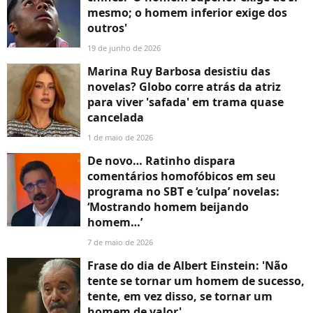
mesmo; o homem inferior exige dos
outros'
19 de junho de 2026
Marina Ruy Barbosa desistiu das
novelas? Globo corre atrás da atriz
para viver 'safada' em trama quase
cancelada
1 de maio de 2026
De novo… Ratinho dispara
comentários homofóbicos em seu
programa no SBT e ‘culpa’ novelas:
‘Mostrando homem beijando
homem…’
7 de maio de 2026
Frase do dia de Albert Einstein: 'Não
tente se tornar um homem de sucesso,
tente, em vez disso, se tornar um
homem de valor'