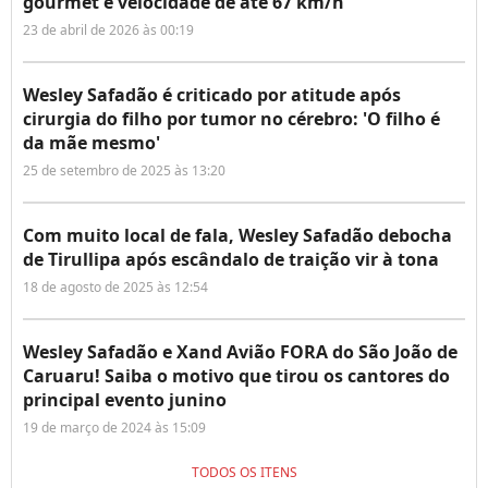
gourmet e velocidade de até 67 km/h
23 de abril de 2026 às 00:19
Wesley Safadão é criticado por atitude após
cirurgia do filho por tumor no cérebro: 'O filho é
da mãe mesmo'
25 de setembro de 2025 às 13:20
Com muito local de fala, Wesley Safadão debocha
de Tirullipa após escândalo de traição vir à tona
18 de agosto de 2025 às 12:54
Wesley Safadão e Xand Avião FORA do São João de
Caruaru! Saiba o motivo que tirou os cantores do
principal evento junino
19 de março de 2024 às 15:09
TODOS OS ITENS