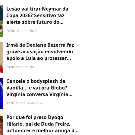
Lesão vai tirar Neymar da
Copa 2026? Sensitivo faz
alerta sobre futuro do
jogador: 'Vai ficar
28 de maio de 2026
escanteado, mas vai...'
Irmã de Deolane Bezerra faz
grave acusação envolvendo
apoio a Lula ao protestar
contra prisão da
24 de maio de 2026
influenciadora: 'Manobra
política'
Cancela o bodysplash de
Vanilla... e vai pra Globo?
Virgínia conversa Virgínia
conversa com repórter e
12 de fevereiro de 2026
revela possibilidade de
programa novo após saída do
Por que foi preso Dyogo
SBT
Hilario, pai de Duda Freire,
influencer e melhor amiga de