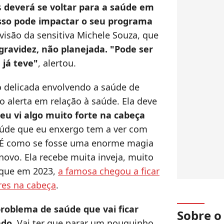
s
deverá se voltar para a saúde em
sso pode impactar o seu programa
visão da sensitiva Michele Souza, que
gravidez, não planejada. "Pode ser
 já teve"
, alertou.
o delicada envolvendo a saúde de
o alerta em relação à saúde. Ela deve
eu vi algo muito forte na cabeça
aúde que eu enxergo tem a ver com
 É como se fosse uma enorme magia
e novo. Ela recebe muita inveja, muito
 que em 2023,
a famosa chegou a ficar
res na cabeça
.
roblema de saúde que vai ficar
Sobre 
ado
. Vai ter que parar um pouquinho