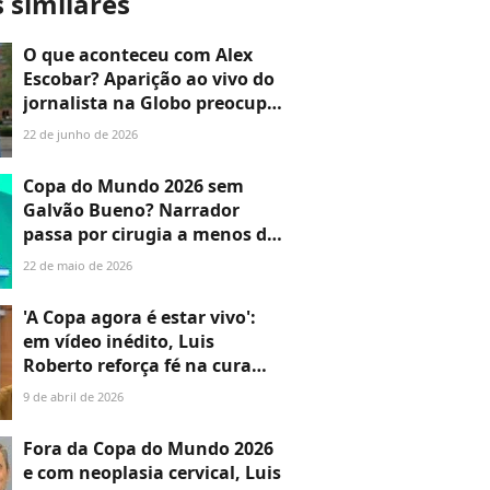
s similares
O que aconteceu com Alex
Escobar? Aparição ao vivo do
jornalista na Globo preocupa
e Fred Bruno atualiza sobre
22 de junho de 2026
estado de saúde
Copa do Mundo 2026 sem
Galvão Bueno? Narrador
passa por cirugia a menos de
3 semanas do jogo de estreia;
22 de maio de 2026
SBT emite nota oficial
'A Copa agora é estar vivo':
em vídeo inédito, Luis
Roberto reforça fé na cura
após diagnóstico de
9 de abril de 2026
neoplasia na coluna cervical
Fora da Copa do Mundo 2026
e com neoplasia cervical, Luis