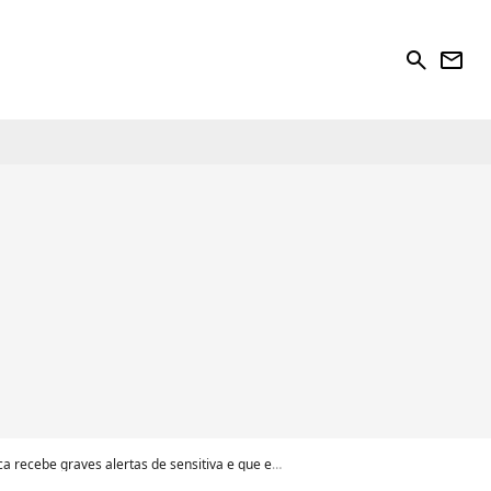
search
newsletter
es alertas de sensitiva e que envolvem programa no SBT