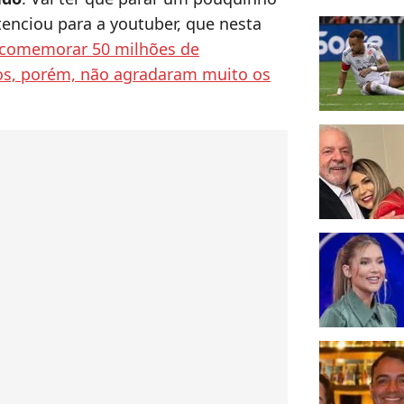
tenciou para a youtuber, que nesta
a comemorar 50 milhões de
s, porém, não agradaram muito os