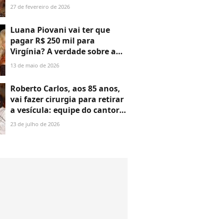
Virgínia? Grave acusação
27 de fevereiro de 2026
envolve mandado de prisão
Luana Piovani vai ter que
pagar R$ 250 mil para
Virgínia? A verdade sobre a
suposta condenação da atriz
13 de maio de 2026
após ser acusada de
'amaldiçoar' os filhos da
Roberto Carlos, aos 85 anos,
influenciadora
vai fazer cirurgia para retirar
a vesícula: equipe do cantor
faz comunicado oficial sobre
23 de julho de 2026
saúde e agenda de shows