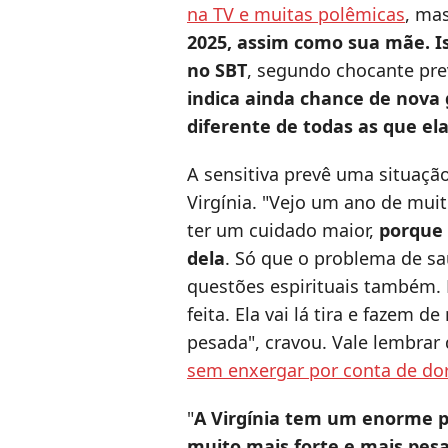
na TV e muitas polêmicas
, ma
2025, assim como sua mãe. I
no SBT
, segundo chocante pre
indica ainda chance de nova 
diferente de todas as que ela
A sensitiva prevê uma situaçã
Virgínia. "Vejo um ano de muit
ter um cuidado maior,
porque 
dela
. Só que o problema de s
questões espirituais também.
feita. Ela vai lá tira e fazem d
pesada", cravou. Vale lembrar
sem enxergar por conta de do
"
A Virgínia tem um enorme p
muito mais forte e mais pes