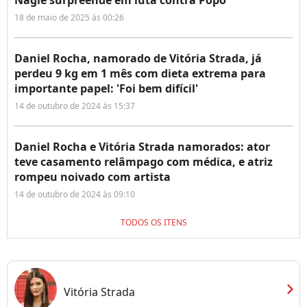
Nagle surpreende em luta contra Popó
18 de maio de 2025 às 00:26
Daniel Rocha, namorado de Vitória Strada, já
perdeu 9 kg em 1 mês com dieta extrema para
importante papel: 'Foi bem difícil'
14 de outubro de 2024 às 15:37
Daniel Rocha e Vitória Strada namorados: ator
teve casamento relâmpago com médica, e atriz
rompeu noivado com artista
14 de outubro de 2024 às 09:10
TODOS OS ITENS
chevron_right
Vitória Strada