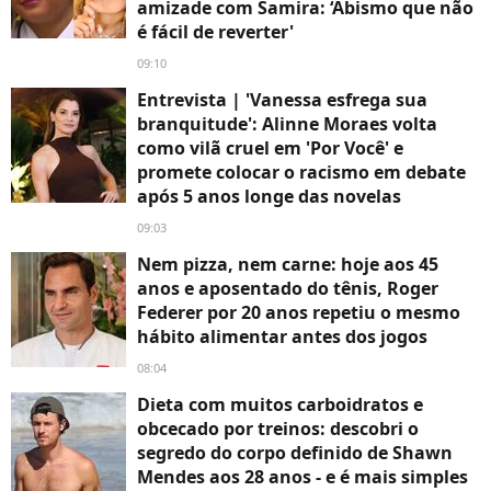
amizade com Samira: ‘Abismo que não
é fácil de reverter'
09:10
Entrevista | 'Vanessa esfrega sua
branquitude': Alinne Moraes volta
como vilã cruel em 'Por Você' e
promete colocar o racismo em debate
após 5 anos longe das novelas
09:03
Nem pizza, nem carne: hoje aos 45
anos e aposentado do tênis, Roger
Federer por 20 anos repetiu o mesmo
hábito alimentar antes dos jogos
08:04
Dieta com muitos carboidratos e
obcecado por treinos: descobri o
segredo do corpo definido de Shawn
Mendes aos 28 anos - e é mais simples