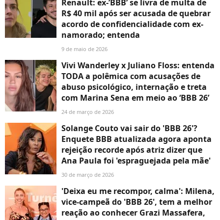
Renault: ex-’BBB’ se livra de multa de
R$ 40 mil após ser acusada de quebrar
acordo de confidencialidade com ex-
namorado; entenda
9 de maio de 2026
Vivi Wanderley x Juliano Floss: entenda
TODA a polêmica com acusações de
abuso psicológico, internação e treta
com Marina Sena em meio ao ‘BBB 26’
24 de março de 2026
Solange Couto vai sair do 'BBB 26'?
Enquete BBB atualizada agora aponta
rejeição recorde após atriz dizer que
Ana Paula foi 'espraguejada pela mãe'
30 de março de 2026
'Deixa eu me recompor, calma': Milena,
vice-campeã do 'BBB 26', tem a melhor
reação ao conhecer Grazi Massafera,