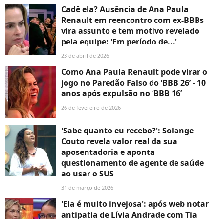
Cadê ela? Ausência de Ana Paula
Renault em reencontro com ex-BBBs
vira assunto e tem motivo revelado
pela equipe: 'Em período de...'
23 de abril de 2026
Como Ana Paula Renault pode virar o
jogo no Paredão Falso do ‘BBB 26’ - 10
anos após expulsão no ‘BBB 16’
26 de fevereiro de 2026
'Sabe quanto eu recebo?': Solange
Couto revela valor real da sua
aposentadoria e aponta
questionamento de agente de saúde
ao usar o SUS
31 de março de 2026
'Ela é muito invejosa': após web notar
antipatia de Lívia Andrade com Tia