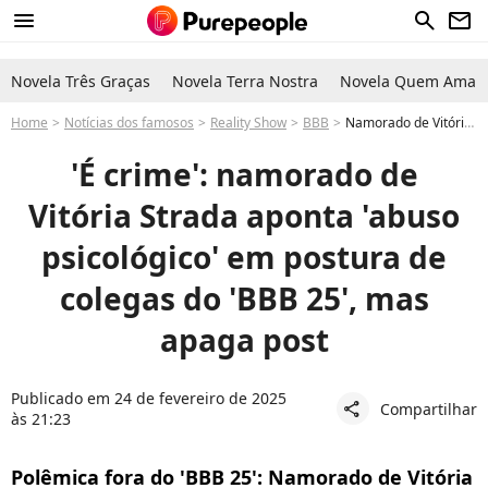
menu
search
newsletter
Novela Três Graças
Novela Terra Nostra
Novela Quem Ama C
Home
Notícias dos famosos
Reality Show
BBB
Namorado de Vitória Strada, que está no Paredão do BBB 25, Daniel Rocha acusa Camilla e outros participantes de "abuso psicológico"
'É crime': namorado de
Vitória Strada aponta 'abuso
psicológico' em postura de
colegas do 'BBB 25', mas
apaga post
Publicado em 24 de fevereiro de 2025
Compartilhar
share
às 21:23
Polêmica fora do 'BBB 25': Namorado de Vitória