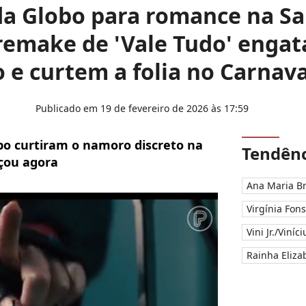
da Globo para romance na Sa
 remake de 'Vale Tudo' eng
o e curtem a folia no Carnava
Publicado em 19 de fevereiro de 2026 às 17:59
bo curtiram o namoro discreto na
Tendênc
eçou agora
Ana Maria B
Virgínia Fon
Vini Jr./Viníc
Rainha Elizab