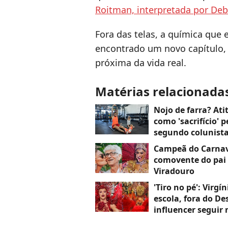
Roitman, interpretada por Deb
Fora das telas, a química que 
encontrado um novo capítulo, 
próxima da vida real.
Matérias relacionada
Nojo de farra? At
como 'sacrifício' 
segundo colunist
Campeã do Carnava
comovente do pai
Viradouro
'Tiro no pé': Virg
escola, fora do De
influencer seguir