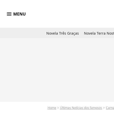
menu
MENU
Novela Três Graças
Novela Terra Nos
Home
Últimas Notícias dos famosos
Carna