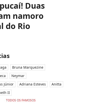
pucaí! Duas
atam namoro
l do Rio
ias
raga
Bruna Marquezine
seca
Neymar
ius Júnior
Adriana Esteves
Anitta
eth II
TODOS OS FAMOSOS