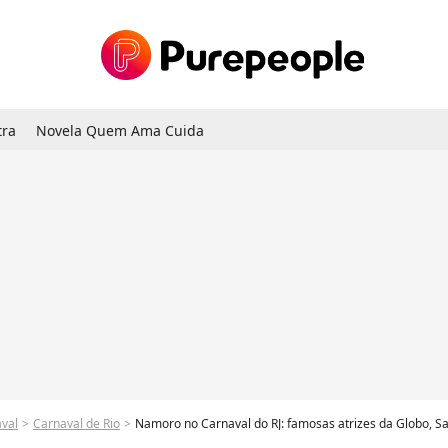
tra
Novela Quem Ama Cuida
val
Carnaval de Rio
Namoro no Carnaval do RJ: famosas atrizes da Globo, Samantha Jones e Lorena Lima, curt