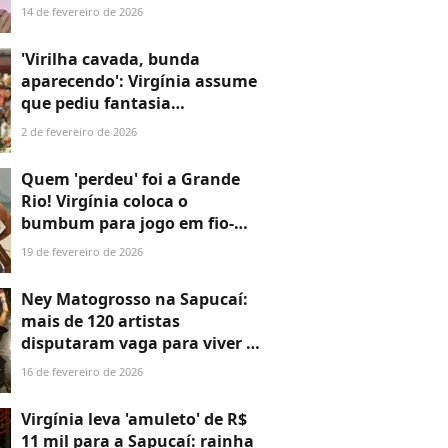
no RJ, deu guinada na vida ao
14 de fevereiro de 2026
servir à Aeronáutica por
motivo familiar
'Virilha cavada, bunda
aparecendo': Virgínia assume
que pediu fantasia
comportada, mas vai desfilar
2 de fevereiro de 2026
'pelada' no Carnaval 2026. 'É
entrega de shape'
Quem 'perdeu' foi a Grande
Rio! Virgínia coloca o
bumbum para jogo em fio-
dental na praia após ficar
19 de fevereiro de 2026
fora do Desfile das Campeãs
Ney Matogrosso na Sapucaí:
mais de 120 artistas
disputaram vaga para viver o
cantor no desfile da
16 de fevereiro de 2026
Imperatriz
Virgínia leva 'amuleto' de R$
11 mil para a Sapucaí: rainha