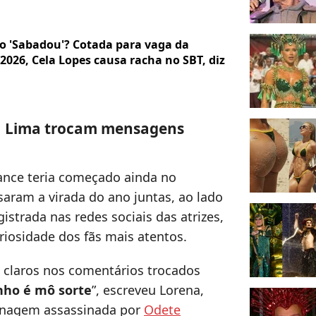
no 'Sabadou'? Cotada para vaga da
2026, Cela Lopes causa racha no SBT, diz
a Lima trocam mensagens
ance teria começado ainda no
saram a virada do ano juntas, ao lado
istrada nas redes sociais das atrizes,
riosidade dos fãs mais atentos.
s claros nos comentários trocados
inho é mô sorte
”, escreveu Lorena,
onagem assassinada por
Odete