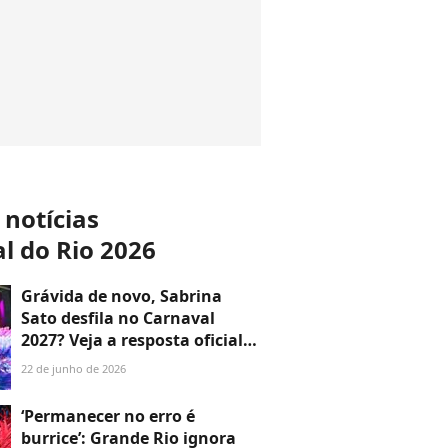
 notícias
l do Rio 2026
Grávida de novo, Sabrina
Sato desfila no Carnaval
2027? Veja a resposta oficial
da equipe da apresentadora
22 de junho de 2026
da Globo após anúncio de
gravidez: 'Em breve...'
‘Permanecer no erro é
burrice’: Grande Rio ignora