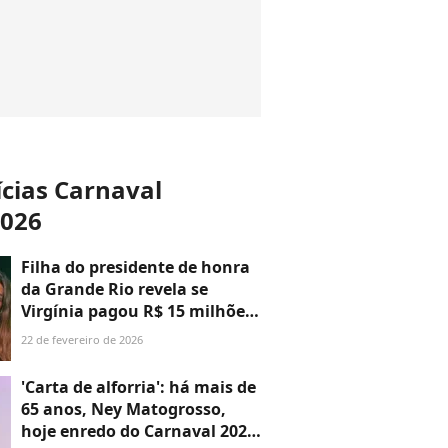
ícias Carnaval
2026
Filha do presidente de honra
da Grande Rio revela se
Virgínia pagou R$ 15 milhões
para ser rainha de bateria e
22 de fevereiro de 2026
assume: 'Não saiu como
esperado'
'Carta de alforria': há mais de
65 anos, Ney Matogrosso,
hoje enredo do Carnaval 2026