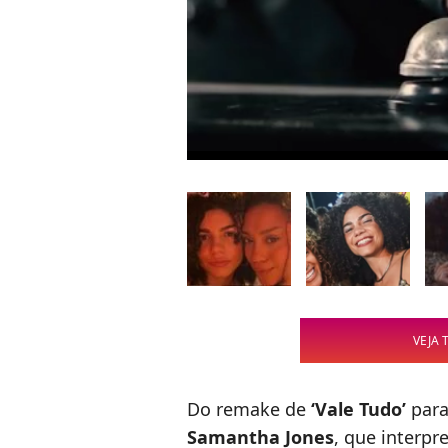
VEJA 
Do remake de
‘Vale Tudo’
para 
Samantha Jones
, que interp