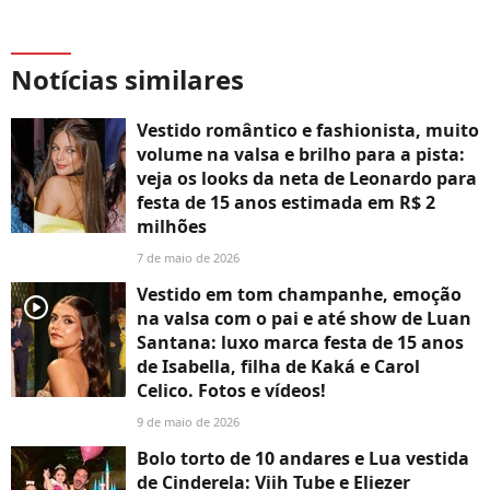
Notícias similares
Vestido romântico e fashionista, muito
volume na valsa e brilho para a pista:
veja os looks da neta de Leonardo para
festa de 15 anos estimada em R$ 2
milhões
7 de maio de 2026
Vestido em tom champanhe, emoção
player2
na valsa com o pai e até show de Luan
Santana: luxo marca festa de 15 anos
de Isabella, filha de Kaká e Carol
Celico. Fotos e vídeos!
9 de maio de 2026
Bolo torto de 10 andares e Lua vestida
de Cinderela: Viih Tube e Eliezer