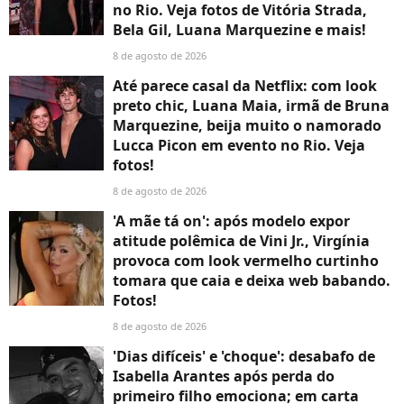
no Rio. Veja fotos de Vitória Strada,
Bela Gil, Luana Marquezine e mais!
8 de agosto de 2026
Até parece casal da Netflix: com look
preto chic, Luana Maia, irmã de Bruna
Marquezine, beija muito o namorado
Lucca Picon em evento no Rio. Veja
fotos!
8 de agosto de 2026
'A mãe tá on': após modelo expor
atitude polêmica de Vini Jr., Virgínia
provoca com look vermelho curtinho
tomara que caia e deixa web babando.
Fotos!
8 de agosto de 2026
'Dias difíceis' e 'choque': desabafo de
Isabella Arantes após perda do
primeiro filho emociona; em carta