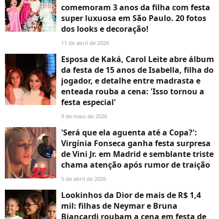
comemoram 3 anos da filha com festa
super luxuosa em São Paulo. 20 fotos
dos looks e decoração!
11 de abril de 2026
Esposa de Kaká, Carol Leite abre álbum
da festa de 15 anos de Isabella, filha do
jogador, e detalhe entre madrasta e
enteada rouba a cena: 'Isso tornou a
festa especial'
9 de maio de 2026
'Será que ela aguenta até a Copa?':
Virgínia Fonseca ganha festa surpresa
de Vini Jr. em Madrid e semblante triste
chama atenção após rumor de traição
5 de abril de 2026
Lookinhos da Dior de mais de R$ 1,4
mil: filhas de Neymar e Bruna
Biancardi roubam a cena em festa de