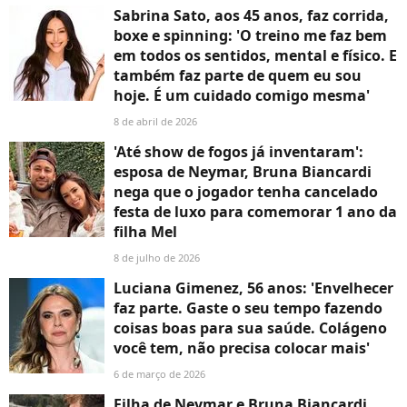
Sabrina Sato, aos 45 anos, faz corrida,
boxe e spinning: 'O treino me faz bem
em todos os sentidos, mental e físico. E
também faz parte de quem eu sou
hoje. É um cuidado comigo mesma'
8 de abril de 2026
'Até show de fogos já inventaram':
esposa de Neymar, Bruna Biancardi
nega que o jogador tenha cancelado
festa de luxo para comemorar 1 ano da
filha Mel
8 de julho de 2026
Luciana Gimenez, 56 anos: 'Envelhecer
faz parte. Gaste o seu tempo fazendo
coisas boas para sua saúde. Colágeno
você tem, não precisa colocar mais'
6 de março de 2026
Filha de Neymar e Bruna Biancardi,