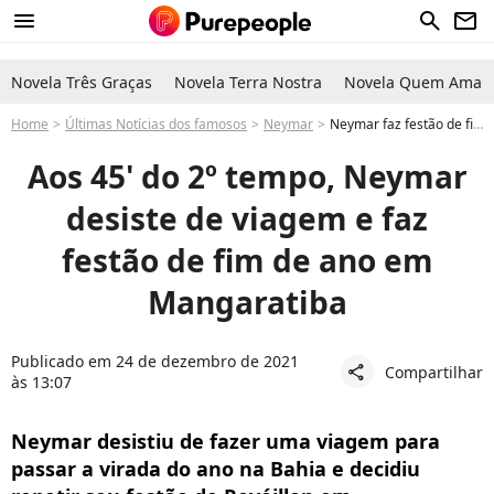
menu
search
newsletter
Novela Três Graças
Novela Terra Nostra
Novela Quem Ama C
Home
Últimas Notícias dos famosos
Neymar
Neymar faz festão de fim de ano em Mangaratiba após mudar de planos
Aos 45' do 2º tempo, Neymar
desiste de viagem e faz
festão de fim de ano em
Mangaratiba
Publicado em 24 de dezembro de 2021
Compartilhar
share
às 13:07
Neymar desistiu de fazer uma viagem para
passar a virada do ano na Bahia e decidiu