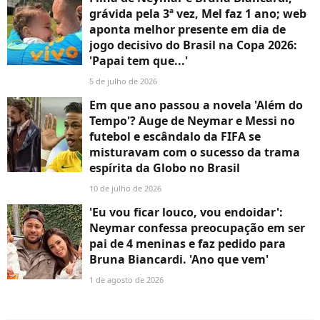
grávida pela 3ª vez, Mel faz 1 ano; web
aponta melhor presente em dia de
jogo decisivo do Brasil na Copa 2026:
'Papai tem que...'
5 de julho de 2026
Em que ano passou a novela 'Além do
Tempo'? Auge de Neymar e Messi no
futebol e escândalo da FIFA se
misturavam com o sucesso da trama
espírita da Globo no Brasil
10 de julho de 2026
'Eu vou ficar louco, vou endoidar':
Neymar confessa preocupação em ser
pai de 4 meninas e faz pedido para
Bruna Biancardi. 'Ano que vem'
1 de agosto de 2026