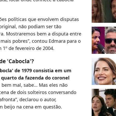
es políticas que envolvem disputas
original, não podiam ser tão
ra. Mostraremos bem a disputa entre
s mais pobres”, contou Edmara para o
 1º de fevereiro de 2004.
de 'Cabocla'?
bocla' de 1979 consistia em um
 quarto da fazenda do coronel
do, bem mal, sabe… Mas eles não
ena de dois solteiros conversando
ronta”, declarou o autor,
um beijo na cena em questão.