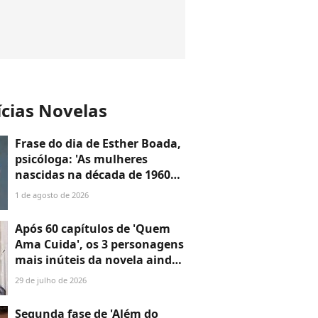
ícias Novelas
Frase do dia de Esther Boada,
psicóloga: 'As mulheres
nascidas na década de 1960
cresceram com a ideia de que
1 de agosto de 2026
precisavam dar conta de
tudo, porque era isso que a
Após 60 capítulos de 'Quem
sociedade exigia'
Ama Cuida', os 3 personagens
mais inúteis da novela ainda
não disseram a que vieram —
29 de julho de 2026
o último é o maior
desperdício
Segunda fase de 'Além do