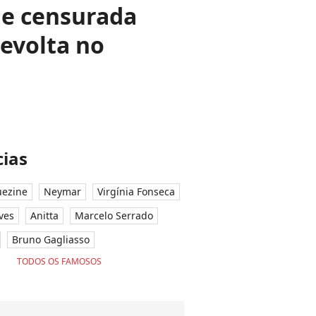
a e censurada
revolta no
ias
ezine
Neymar
Virgínia Fonseca
ves
Anitta
Marcelo Serrado
Bruno Gagliasso
TODOS OS FAMOSOS