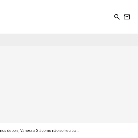
search
newsletter
pois, Vanessa Giácomo não sofreu trauma; entenda