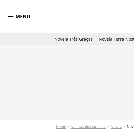
menu
MENU
Novela Três Graças
Novela Terra Nos
Home
Notícias dos famosos
Novela
Nove