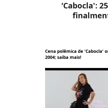
‘Cabocla': 2
finalment
Cena polêmica de 'Cabocla' or
2004; saiba mais!