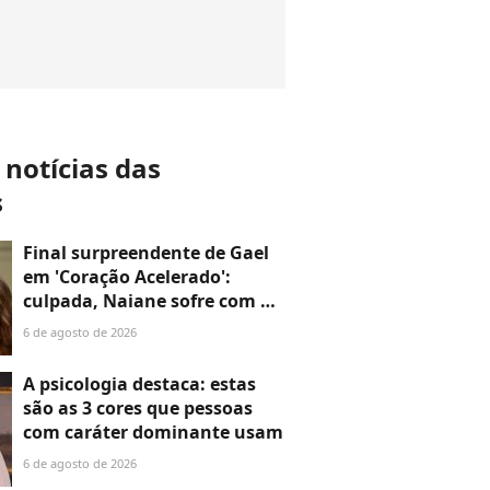
 notícias das
s
Final surpreendente de Gael
em 'Coração Acelerado':
culpada, Naiane sofre com o
fim do namoro e a despedida
6 de agosto de 2026
do bonitão, mas o destino
pode chocar quem
A psicologia destaca: estas
acompanha a novela da
são as 3 cores que pessoas
Globo
com caráter dominante usam
6 de agosto de 2026