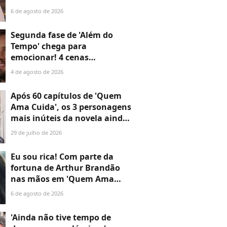
6 de agosto de 2026
Segunda fase de 'Além do
Tempo' chega para
emocionar! 4 cenas
marcantes do primeiro
4 de agosto de 2026
capítulo provam que a novela
não perde o fôlego
Após 60 capítulos de 'Quem
Ama Cuida', os 3 personagens
mais inúteis da novela ainda
não disseram a que vieram —
29 de julho de 2026
o último é o maior
desperdício
Eu sou rica! Com parte da
fortuna de Arthur Brandão
nas mãos em 'Quem Ama
Cuida', Adriana compra a
6 de agosto de 2026
joalheria da família e dá novo
passo em vingança com
'Ainda não tive tempo de
ajuda de Iuri