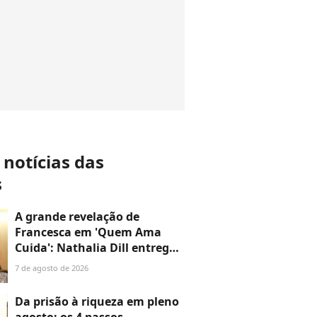
 notícias das
s
A grande revelação de
Francesca em 'Quem Ama
Cuida': Nathalia Dill entrega
destino da 'fantasma' e
7 de agosto de 2026
mistério que promete chocar
o público
Da prisão à riqueza em pleno