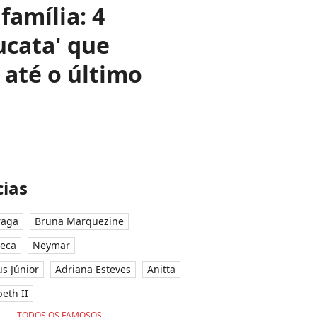
família: 4
ucata' que
até o último
ias
raga
Bruna Marquezine
seca
Neymar
ius Júnior
Adriana Esteves
Anitta
eth II
TODOS OS FAMOSOS