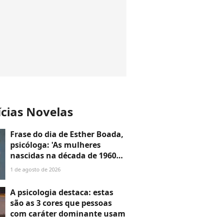
ícias Novelas
Frase do dia de Esther Boada,
psicóloga: 'As mulheres
nascidas na década de 1960
cresceram com a ideia de que
1 de agosto de 2026
precisavam dar conta de
tudo, porque era isso que a
A psicologia destaca: estas
sociedade exigia'
são as 3 cores que pessoas
com caráter dominante usam