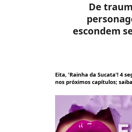
De trauma
personage
escondem se
Eita, 'Rainha da Sucata'! 4 
nos próximos capítulos; saib