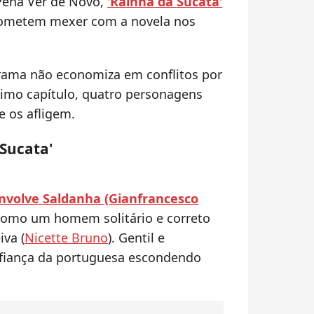
Pena Ver de Novo,
'
Rainha da Sucata
'
rometem mexer com a novela nos
trama não economiza em conflitos por
ltimo capítulo, quatro personagens
e os afligem.
 Sucata'
nvolve Saldanha (Gianfrancesco
como um homem solitário e correto
va (
Nicette Bruno
). Gentil e
nfiança da portuguesa escondendo