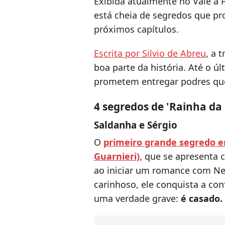
Exibida atualmente no Vale a 
está cheia de segredos que p
próximos capítulos.
Escrita por Silvio de Abreu
, a 
boa parte da história. Até o ú
prometem entregar podres qu
4 segredos de 'Rainha da
Saldanha e Sérgio
O
primeiro grande segredo e
Guarnieri),
que se apresenta 
ao iniciar um romance com Nei
carinhoso, ele conquista a co
uma verdade grave:
é casado.