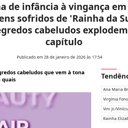
 de infância à vingança em 
ns sofridos de 'Rainha da S
gredos cabeludos explodem 
capítulo
Publicado em 28 de janeiro de 2026 às 17:54
segredos cabeludos que vem à tona
Tendênc
a quais
Ana Maria B
Virgínia Fon
Vini Jr./Viníc
Rainha Elizab