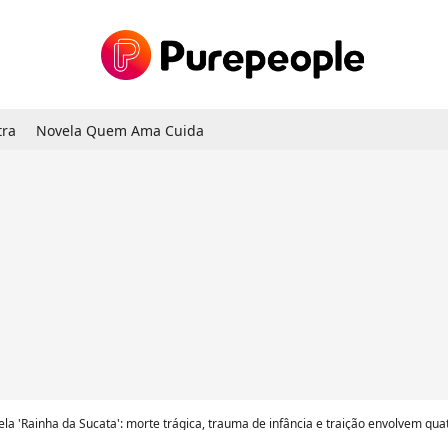
tra
Novela Quem Ama Cuida
a 'Rainha da Sucata': morte trágica, trauma de infância e traição envolvem quatro personagens tristes na trama d