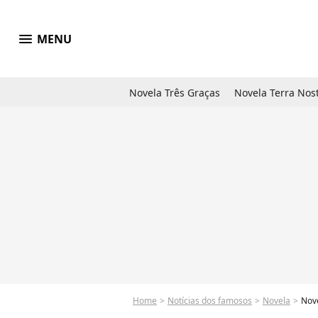
menu
MENU
Novela Três Graças
Novela Terra Nos
Home
Notícias dos famosos
Novela
Novel