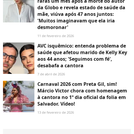
raras um mês após a morte do autor
da Globo e revela estado de saúde da
mãe, viúva após 47 anos juntos:
'Muitos imaginavam que ela iria
desmoronar'
11 de fevereiro de 2026
AVC isquêmico: entenda problema de
saúde que afetou marido de Kelly Key
aos 44 anos; 'Seguimos com fé',
desabafa a cantora
7 de abril de 2026
Carnaval 2026 com Preta Gil, sim!
Márcio Victor chora com homenagem
à cantora no 1º dia oficial da folia em
Salvador. Vídeo!
13 de fevereiro de 2026