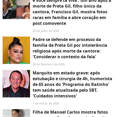
e você sempre tá viva': um ano após a
morte de Preta Gil, filho único da
cantora, Francisco Gil, mostra fotos
raras em família e abre coração em
post comovente
20 de julho de 2026
Padre se defende em processo da
família de Preta Gil por intolerância
religiosa após morte da cantora:
'Considerar o contexto da fala'
26 de fevereiro de 2026
Marquito em estado grave: após
extubação e cirurgia de 4h, humorista
de 65 anos do 'Programa do Ratinho'
tem saúde atualizada pelo SBT.
'Cuidados intensivos'
1 de março de 2026
Filha de Manoel Carlos mostra fotos