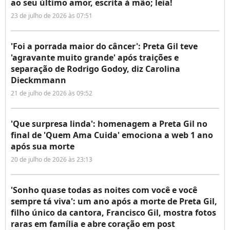
ao seu último amor, escrita à mão; leia!
23 de julho de 2026 às 07:51
'Foi a porrada maior do câncer': Preta Gil teve
'agravante muito grande' após traições e
separação de Rodrigo Godoy, diz Carolina
Dieckmmann
21 de julho de 2026 às 09:52
'Que surpresa linda': homenagem a Preta Gil no
final de 'Quem Ama Cuida' emociona a web 1 ano
após sua morte
20 de julho de 2026 às 23:13
'Sonho quase todas as noites com você e você
sempre tá viva': um ano após a morte de Preta Gil,
filho único da cantora, Francisco Gil, mostra fotos
raras em família e abre coração em post