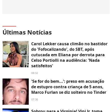
Últimas Notícias
Carol Lekker causa climão no bastidor
do 'Fofocalizando', do SBT, após
cutucada em Eliana por derrota para
Celso Portiolli na audiência: 'Nada
satisfeitos'
08:32
'Se for do bem...': preso em acusação
de estupro contra criança de 5 anos,
Marco Furlan se diz solteiro no Tinder
07:36
Sobrou para a Virginia! Vini Jr. toma