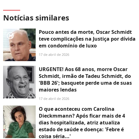
Notícias similares
Pouco antes da morte, Oscar Schmidt
player2
teve complicações na Justiça por dívida
em condomínio de luxo
17 de abril de 2026
URGENTE! Aos 68 anos, morre Oscar
Schmidt, irmão de Tadeu Schmidt, do
'BBB 26'; basquete perde uma de suas
maiores lendas
17 de abril de 2026
O que aconteceu com Carolina
Dieckmmann? Após ficar mais de 4
dias hospitalizada, atriz atualiza
estado de saúde e doença: 'Febre é
coisa séria...'