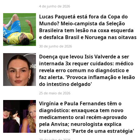
4 de junho de 2026
Lucas Paquetá está fora da Copa do
Mundo? Meio-campista da Seleção
Brasileira tem lesão na coxa esquerda
e desfalca Brasil e Noruega nas oitavas
30 de junho de 2026
Doença que levou Isis Valverde a ser
internada 3x requer cuidados: médico
revela erro comum no diagnóstico e
faz alerta. 'Provoca inflamação e lesão
do intestino delgado'
25 de maio de 2026
Virgínia e Paula Fernandes têm o
diagnóstico: enxaqueca tem novo
medicamento oral recém-aprovado
pela Anvisa; neurologista explica
tratamento: 'Parte de uma estratégia'
29 de julho de 2026