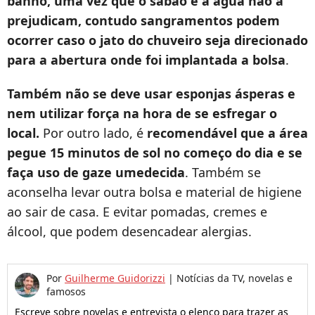
banho, uma vez que o sabão e a água não a
prejudicam, contudo sangramentos podem
ocorrer caso o jato do chuveiro seja direcionado
para a abertura onde foi implantada a bolsa
.
Também não se deve usar esponjas ásperas e
nem utilizar força na hora de se esfregar o
local.
Por outro lado, é
recomendável que a área
pegue 15 minutos de sol
no começo do dia e se
faça uso de gaze umedecida
. Também se
aconselha levar outra bolsa e material de higiene
ao sair de casa. E evitar pomadas, cremes e
álcool, que podem desencadear alergias.
Por
Guilherme Guidorizzi
|
Notícias da TV, novelas e
famosos
Escreve sobre novelas e entrevista o elenco para trazer as