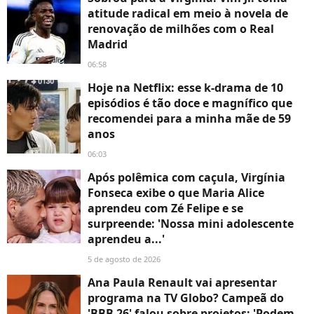
atitude radical em meio à novela de
renovação de milhões com o Real
Madrid
06:58
Hoje na Netflix: esse k-drama de 10
episódios é tão doce e magnífico que
recomendei para a minha mãe de 59
anos
06:03
Após polêmica com caçula, Virgínia
Fonseca exibe o que Maria Alice
aprendeu com Zé Felipe e se
surpreende: 'Nossa mini adolescente
aprendeu a...'
5 de agosto de 2026
Ana Paula Renault vai apresentar
programa na TV Globo? Campeã do
'BBB 26' falou sobre projetos: 'Podem