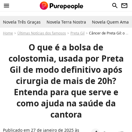
menu
search
newsletter
Novela Três Graças
Novela Terra Nostra
Novela Quem Ama C
Home
Últimas Notícias dos famosos
Preta Gil
Câncer de Preta Gil: o que é a bolsa de colostomia, como ajuda na saúde e para que serve? Cantora revelou uso de forma definitiva
O que é a bolsa de
colostomia, usada por Preta
Gil de modo definitivo após
cirurgia de mais de 20h?
Entenda para que serve e
como ajuda na saúde da
cantora
Publicado em 27 de janeiro de 2025 às