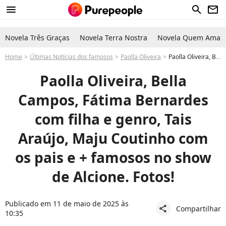
menu
search
newsletter
Novela Três Graças
Novela Terra Nostra
Novela Quem Ama C
Home
Últimas Notícias dos famosos
Paolla Oliveira
Paolla Oliveira, Bella Campos, mais atores do elenco de 'Vale Tudo' e outros famosos vão ao show de Alcione. Fotos!
Paolla Oliveira, Bella
Campos, Fátima Bernardes
com filha e genro, Tais
Araújo, Maju Coutinho com
os pais e + famosos no show
de Alcione. Fotos!
Publicado em 11 de maio de 2025 às
Compartilhar
share
10:35