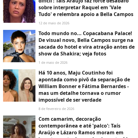
difícil’: Taís Araújo faz forte desabafo
sobre interpretar Raquel em 'Vale
Tudo' e relembra apoio a Bella Campos
12 de maio de 2026
Todo mundo no... Copacabana Palace!
De visual novo, Bella Campos surge na
sacada do hotel e vira atração antes de
show da Shakira; veja fotos
1 de maio de 2026
Há 10 anos, Maju Coutinho foi
apontada como pivô da separação de
William Bonner e Fátima Bernardes -
mas um detalhe tornava o rumor
impossível de ser verdade
8 de fevereiro de 2026
Com camarim, decoração
contemporânea e até 'palco': Taís
Araújo e Lázaro Ramos moram em