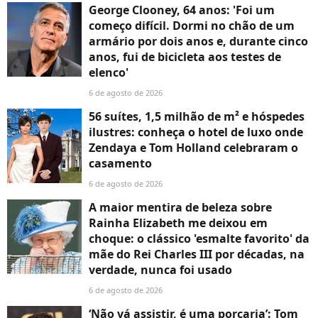
George Clooney, 64 anos: 'Foi um
começo difícil. Dormi no chão de um
armário por dois anos e, durante cinco
anos, fui de bicicleta aos testes de
elenco'
6 de agosto de 2026
56 suítes, 1,5 milhão de m² e hóspedes
ilustres: conheça o hotel de luxo onde
Zendaya e Tom Holland celebraram o
casamento
6 de agosto de 2026
A maior mentira de beleza sobre
Rainha Elizabeth me deixou em
choque: o clássico 'esmalte favorito' da
mãe do Rei Charles III por décadas, na
verdade, nunca foi usado
6 de agosto de 2026
‘Não vá assistir, é uma porcaria’: Tom