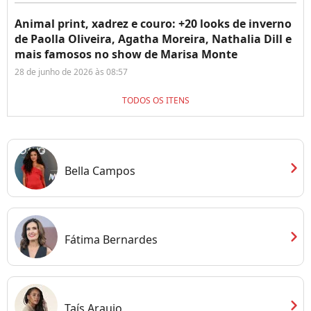
Animal print, xadrez e couro: +20 looks de inverno
de Paolla Oliveira, Agatha Moreira, Nathalia Dill e
mais famosos no show de Marisa Monte
28 de junho de 2026 às 08:57
TODOS OS ITENS
chevron_right
Bella Campos
chevron_right
Fátima Bernardes
chevron_right
Taís Araujo