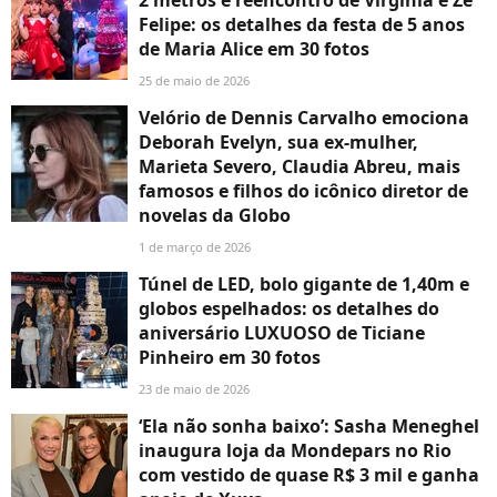
2 metros e reencontro de Virgínia e Zé
Felipe: os detalhes da festa de 5 anos
de Maria Alice em 30 fotos
25 de maio de 2026
Velório de Dennis Carvalho emociona
Deborah Evelyn, sua ex-mulher,
Marieta Severo, Claudia Abreu, mais
famosos e filhos do icônico diretor de
novelas da Globo
1 de março de 2026
Túnel de LED, bolo gigante de 1,40m e
globos espelhados: os detalhes do
aniversário LUXUOSO de Ticiane
Pinheiro em 30 fotos
23 de maio de 2026
‘Ela não sonha baixo’: Sasha Meneghel
inaugura loja da Mondepars no Rio
com vestido de quase R$ 3 mil e ganha