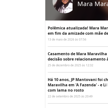
Mara Mara
Polêmica atualizada! Mara Mara
em fim da amizade com mãe de S
13 de maio de 2026 às 07:56
Casamento de Mara Maravilha 
decisão sobre relacionamento à
25 de dezembro de 2025 às 12:32
Há 10 anos, JP Mantovani foi 
Maravilha em 'A Fazenda' - e L
com lama no rosto
22 de setembro de 2025 às 20:49