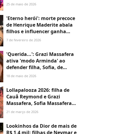
Felipe: os detalhes da festa de
25 de maio de 2026
5 anos de Maria Alice em 30
fotos
'Eterno herói': morte precoce
de Henrique Maderite abala
filhos e influencer ganha
homenagens de partir o
7 de fevereiro de 2026
coração na web
'Querida...': Grazi Massafera
ativa 'modo Arminda' ao
defender filha, Sofia, de
alfinetada ácida por vídeo
18 de maio de 2026
exibindo o cabelo
Lollapalooza 2026: filha de
Cauã Reymond e Grazi
Massafera, Sofia Massafera
cai de escada e sofre
21 de março de 2026
escoriações - mas não perde a
pose! Veja fotos!
Lookinhos da Dior de mais de
R$ 1,4 mil: filhas de Neymar e