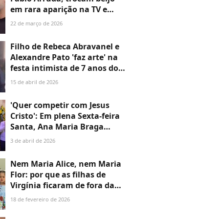
em rara aparição na TV e
Eliana lembra pedido ao
22 de março de 2026
diretor: 'Ela merece ser
amada e cuidada'
Filho de Rebeca Abravanel e
Alexandre Pato 'faz arte' na
festa intimista de 7 anos do
primo Senor, caçula de
15 de abril de 2026
Patricia Abravanel e neto de
Silvio Santos. Vídeo!
'Quer competir com Jesus
Cristo': Em plena Sexta-feira
Santa, Ana Maria Braga
dança com robôs de LED,
3 de abril de 2026
recebe o Supla e troca beijo
com o marido ao vivo; web
Nem Maria Alice, nem Maria
reage
Flor: por que as filhas de
Virgínia ficaram de fora da
estreia da mãe na Sapucaí?
18 de fevereiro de 2026