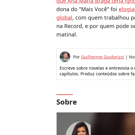
que Ana Maria Braga teria ign
dona do "Mais Você" foi
elogia
global
, com quem trabalhou p
na Record, e por quem pode s
matinal.
Por
Guilherme Guidorizzi
|
No
Escreve sobre novelas e entrevista o
capítulos. Produz conteúdos sobre f
Sobre