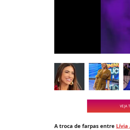
VEJA 
A troca de farpas entre
Lívia