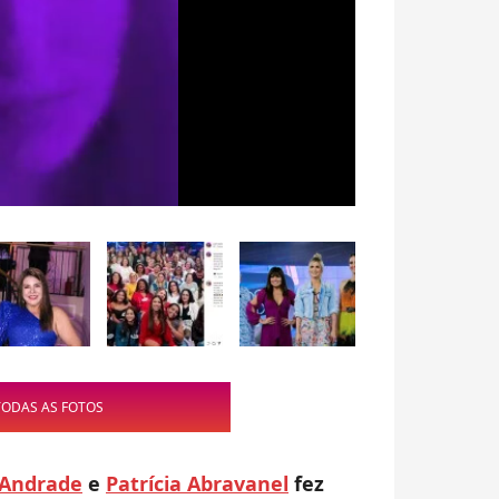
TODAS AS FOTOS
 Andrade
e
Patrícia Abravanel
fez