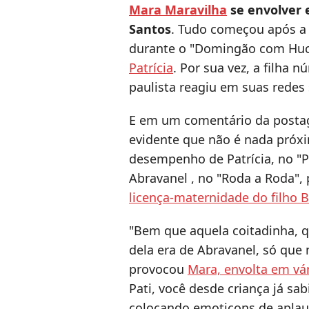
Mara Maravilha
se envolver e
Santos
. Tudo começou após a 
durante o "Domingão com Hu
Patrícia
. Por sua vez, a filha
paulista reagiu em suas redes 
E em um comentário da posta
evidente que não é nada próxi
desempenho de Patrícia, no "P
Abravanel , no "Roda a Roda", 
licença-maternidade do filho 
"Bem que aquela coitadinha, q
dela era de Abravanel, só que 
provocou
Mara, envolta em vá
Pati, você desde criança já sa
colocando emoticons de apl