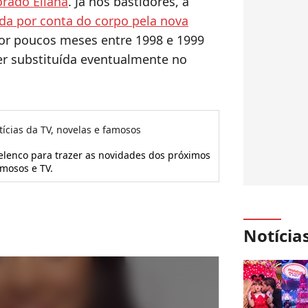
orado Eliana
. Já nos bastidores, a
da por conta do corpo pela nova
or poucos meses entre 1998 e 1999
er substituída eventualmente no
tícias da TV, novelas e famosos
 elenco para trazer as novidades dos próximos
amosos e TV.
Notícia