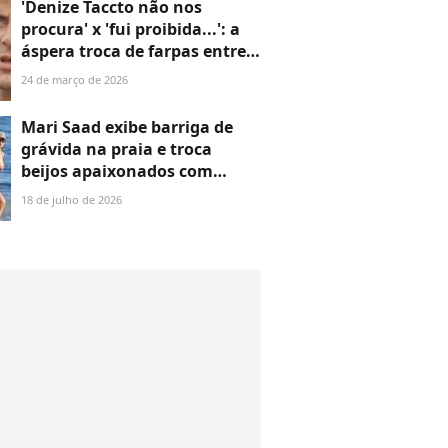
'Denize Taccto não nos
procura' x 'fui proibida...': a
áspera troca de farpas entre
irmã e ex-mulher de Gerson
24 de março de 2026
Brenner, envolvendo filha
bebê do ator, há 26 anos
Mari Saad exibe barriga de
grávida na praia e troca
beijos apaixonados com
Rômulo Arantes Neto. Veja
18 de julho de 2026
fotos do casal!