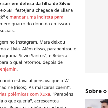
 sair em defesa da filha de Silvio
ex-SBT festejar a chegada de Eliana
ck" e
mandar uma indireta para
 número quatro do dono da emissora
sociais.
gem no Instagram, Mara deixou
ma a Lívia. Além disso, parabenizou o
rograma Silvio Santos", e Rebeca
para o qual retornou depois de
Benjamin
.
uando estava aí pensava que o 'A'
não né (risos). As máscaras caem!",
Sobre 
rias polêmicas com Xuxa
. "Parabéns
bia o que queria", acrescentou
ausos. Rebeca também mandando