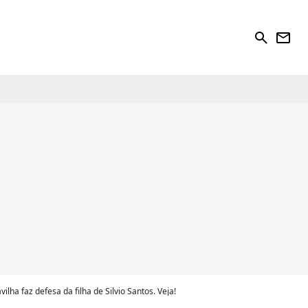
search
newsletter
lha faz defesa da filha de Silvio Santos. Veja!