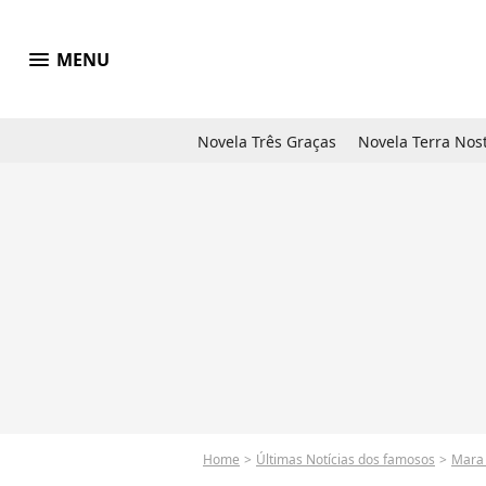
menu
MENU
Novela Três Graças
Novela Terra Nos
Home
Últimas Notícias dos famosos
Mara 