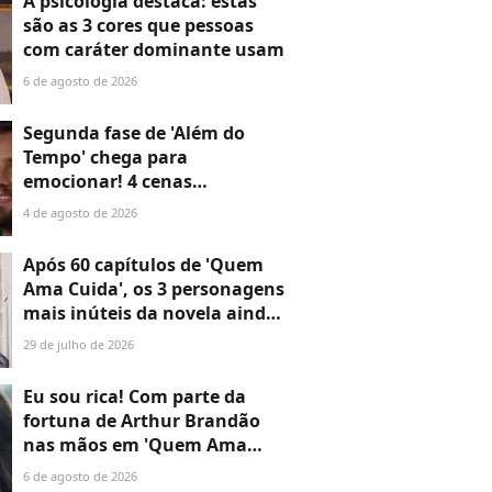
A psicologia destaca: estas
sociedade exigia'
são as 3 cores que pessoas
com caráter dominante usam
6 de agosto de 2026
Segunda fase de 'Além do
Tempo' chega para
emocionar! 4 cenas
marcantes do primeiro
4 de agosto de 2026
capítulo provam que a novela
não perde o fôlego
Após 60 capítulos de 'Quem
Ama Cuida', os 3 personagens
mais inúteis da novela ainda
não disseram a que vieram —
29 de julho de 2026
o último é o maior
desperdício
Eu sou rica! Com parte da
fortuna de Arthur Brandão
nas mãos em 'Quem Ama
Cuida', Adriana compra a
6 de agosto de 2026