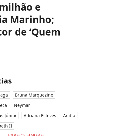
 milhão e
ia Marinho;
tor de ‘Quem
ias
raga
Bruna Marquezine
seca
Neymar
ius Júnior
Adriana Esteves
Anitta
eth II
TODOS OS FAMOSOS