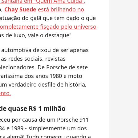
o Santana em "Quem Ama Cuida"
,
o,
Chay Suede
está brilhando no
atuação do galã que tem dado o que
ompletamente fisgado pelo universo
 de luxo, vale o destaque!
 automotiva deixou de ser apenas
s redes sociais, revistas
olecionadores. De Porsche de sete
raríssima dos anos 1980 e moto
m verdadeiro desfile de história,
ento.
de quase R$ 1 milhão
eceu por causa de um Porsche 911
1984 e 1989 - simplesmente um dos
rca alemã! Tudo começou quando a