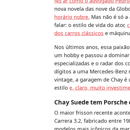
No ar como o advogado Pedr
nova novela das nove da Glob
horário nobre.
Mas não é só a 
falar: o estilo de vida do ator,
c
dos carros clássicos
e máquinas
Nos últimos anos, essa paixão
um hobby e passou a dominar a
especializadas e o radar dos c
dígitos a uma Mercedes-Benz 
vintage, a garagem de Chay é u
estilo
e, claro, muito investim
Chay Suede tem Porsche 
O maior frisson recente acont
Carrera 3.2, fabricado entre 
modelos mais icônicos da ma