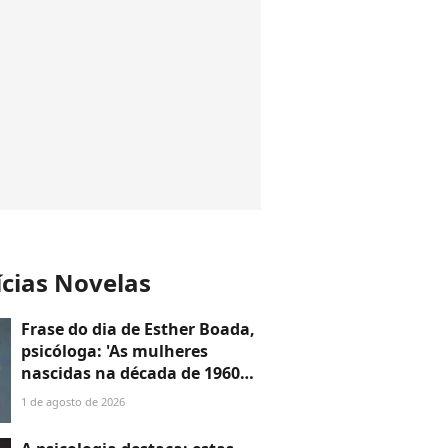
ícias Novelas
Frase do dia de Esther Boada,
psicóloga: 'As mulheres
nascidas na década de 1960
cresceram com a ideia de que
1 de agosto de 2026
precisavam dar conta de
tudo, porque era isso que a