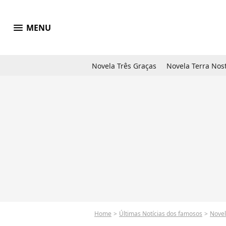
menu
MENU
Novela Três Graças
Novela Terra Nos
Home
Últimas Notícias dos famosos
Nove