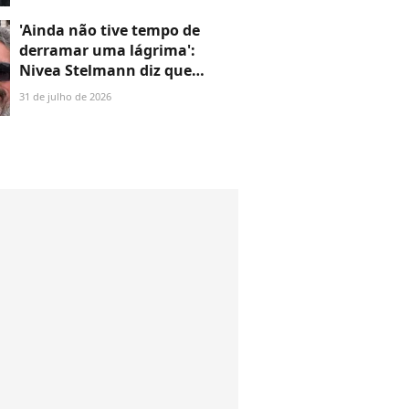
joalheria da família e dá novo
passo em vingança com
'Ainda não tive tempo de
ajuda de Iuri
derramar uma lágrima':
Nivea Stelmann diz que
marido 'resolveu ir embora'
31 de julho de 2026
após 14 anos de casamento