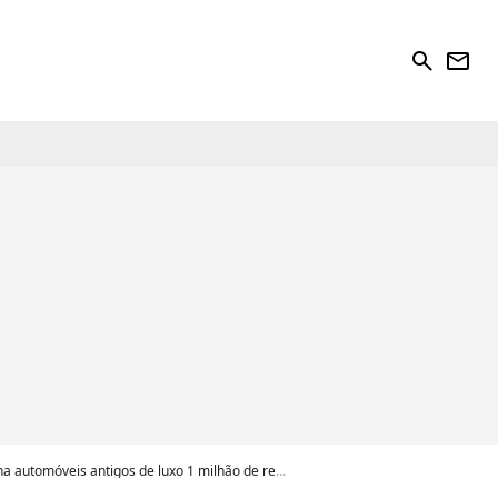
search
newsletter
is antigos de luxo 1 milhão de reais em Porsche