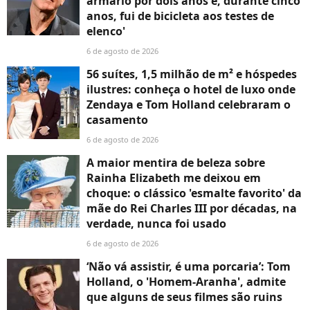
armário por dois anos e, durante cinco
anos, fui de bicicleta aos testes de
elenco'
6 de agosto de 2026
56 suítes, 1,5 milhão de m² e hóspedes
ilustres: conheça o hotel de luxo onde
Zendaya e Tom Holland celebraram o
casamento
6 de agosto de 2026
A maior mentira de beleza sobre
Rainha Elizabeth me deixou em
choque: o clássico 'esmalte favorito' da
mãe do Rei Charles III por décadas, na
verdade, nunca foi usado
6 de agosto de 2026
‘Não vá assistir, é uma porcaria’: Tom
Holland, o 'Homem-Aranha', admite
que alguns de seus filmes são ruins