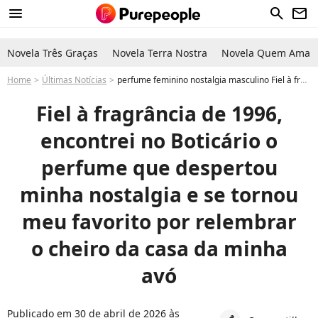
menu
search
newsletter
Novela Três Graças
Novela Terra Nostra
Novela Quem Ama C
Home
Últimas Notícias
perfume feminino nostalgia masculino Fiel à fragrância de 1996, encontrei no Boticário o perfume que despertou minha nostalgia e se tornou meu favorito por relembrar o cheiro da casa da minha avó
Fiel à fragrância de 1996,
encontrei no Boticário o
perfume que despertou
minha nostalgia e se tornou
meu favorito por relembrar
o cheiro da casa da minha
avó
Publicado em 30 de abril de 2026 às