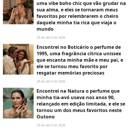
uma vibe boho chic que vão grudar na
sua alma, e eles se tornaram meus
favoritos por relembrarem o cheiro
daquela minha tia rica que viaja o
mundo
29 de abril de 2026
Encontrei no Boticário o perfume de
1995, uma fragrância cítrica unissex
que encanta minha mãe e meu pai, e
ele se tornou meu favorito por
resgatar memórias preciosas
28 de abril de 2026
Encontrei na Natura o perfume que
minha tia-avó usava nos anos 90,
relançado em edição limitada, e ele se
tornou um dos meus favoritos neste
Outono
23 de abril de 2026