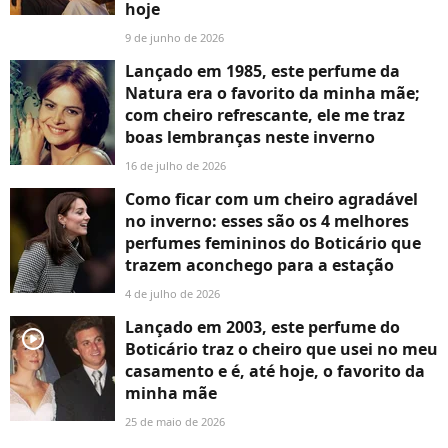
hoje
9 de junho de 2026
Lançado em 1985, este perfume da
Natura era o favorito da minha mãe;
com cheiro refrescante, ele me traz
boas lembranças neste inverno
16 de julho de 2026
Como ficar com um cheiro agradável
no inverno: esses são os 4 melhores
perfumes femininos do Boticário que
trazem aconchego para a estação
4 de julho de 2026
Lançado em 2003, este perfume do
player2
Boticário traz o cheiro que usei no meu
casamento e é, até hoje, o favorito da
minha mãe
25 de maio de 2026