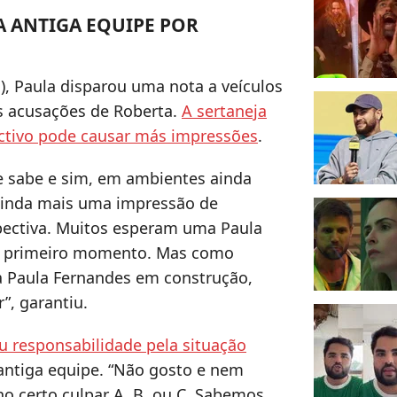
A ANTIGA EQUIPE POR
), Paula disparou uma nota a veículos
s acusações de Roberta.
A sertaneja
ectivo pode causar más impressões
.
e sabe e sim, em ambientes ainda
ainda mais uma impressão de
pectiva. Muitos esperam uma Paula
no primeiro momento. Mas como
a Paula Fernandes em construção,
”, garantiu.
 responsabilidade pela situação
antiga equipe. “Não gosto e nem
o certo culpar A, B, ou C. Sabemos