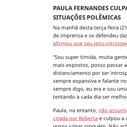
PAULA FERNANDES CULP
SITUAÇÕES POLÊMICAS
Na manhã desta terça-feira (21
de imprensa e se defendeu da
afirmou que seu jeito introsp
“Sou super tímida, muita gent
mais expostos, posso passar 
distanciamento por ser intros
sempre expansiva e falante 
sempre digo, eu era e sou um
tentando a cada dia ser melhor
Paula, no entanto,
não assumiu
citada por Roberta
e culpou a 
posso julgar ninguém. Não ach