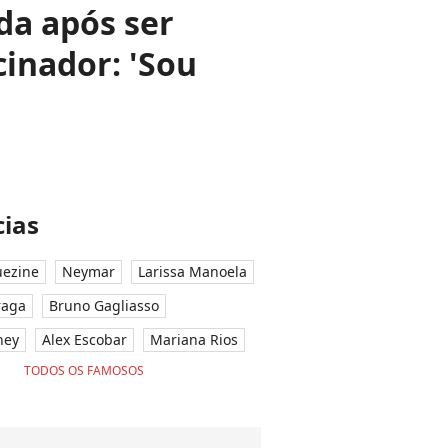
da após ser
cinador: 'Sou
ias
ezine
Neymar
Larissa Manoela
raga
Bruno Gagliasso
ney
Alex Escobar
Mariana Rios
TODOS OS FAMOSOS