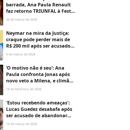
barrada, Ana Paula Renault
faz retorno TRIUNFAL à Festa
do Líder no 'BBB 26' ao som
26 de março de 2026
de 'Erva Venenosa' e afronta
Cowboy: 'Frouxo'
Neymar na mira da Justiça:
craque pode perder mais de
R$ 200 mil após ser acusado
de explorar cozinheira em
6 de março de 2026
jornadas de trabalho de até
16h
‘O motivo não é seu’: Ana
Paula confronta Jonas após
novo veto a Milena, e climão
domina a Festa do Líder no
18 de fevereiro de 2026
‘BBB 26’
'Estou recebendo ameaças':
Lucas Guedez desabafa após
ser acusado de abandonar
cachorrinha. 'Foi o melhor
14 de março de 2026
pra ela'