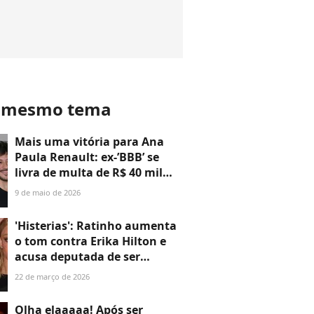
o mesmo tema
Mais uma vitória para Ana
Paula Renault: ex-’BBB’ se
livra de multa de R$ 40 mil
após ser acusada de quebrar
9 de maio de 2026
acordo de confidencialidade
com ex-namorado; entenda
'Histerias': Ratinho aumenta
o tom contra Erika Hilton e
acusa deputada de ser
'malcriada' após ser
22 de março de 2026
processado por discurso
transfóbico no SBT, ao vivo
Olha elaaaaa! Após ser