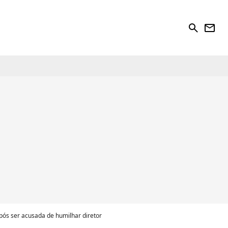
search
newsletter
pós ser acusada de humilhar diretor