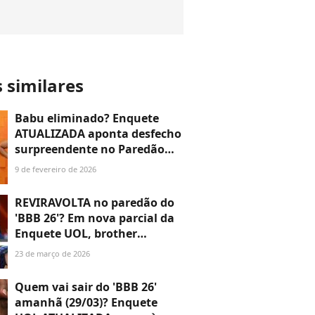
s similares
Babu eliminado? Enquete
ATUALIZADA aponta desfecho
surpreendente no Paredão
entre ator, Sarah Andrade e
9 de fevereiro de 2026
Sol Vega; descubra!
REVIRAVOLTA no paredão do
'BBB 26'? Em nova parcial da
Enquete UOL, brother
aumenta porcentagens e fica
23 de março de 2026
mais próximo da eliminação;
saiba quem!
Quem vai sair do 'BBB 26'
amanhã (29/03)? Enquete