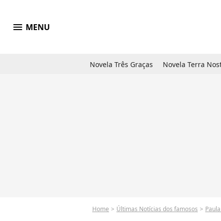
menu
MENU
Novela Três Graças
Novela Terra Nos
Home
Últimas Notícias dos famosos
Paula