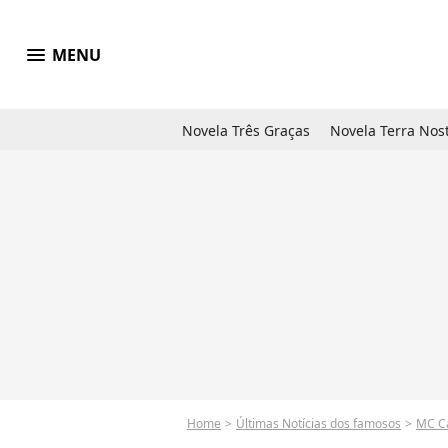
menu
MENU
Novela Três Graças
Novela Terra Nos
Home
Últimas Notícias dos famosos
MC C