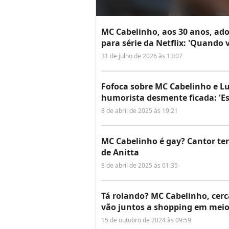
MC Cabelinho, aos 30 anos, adot
para série da Netflix: 'Quando v
31 de julho de 2026 às 13:07
Fofoca sobre MC Cabelinho e Lu
humorista desmente ficada: 'E
8 de abril de 2025 às 19:21
MC Cabelinho é gay? Cantor ter
de Anitta
8 de abril de 2025 às 01:35
Tá rolando? MC Cabelinho, cerc
vão juntos a shopping em mei
15 de outubro de 2024 às 09:59