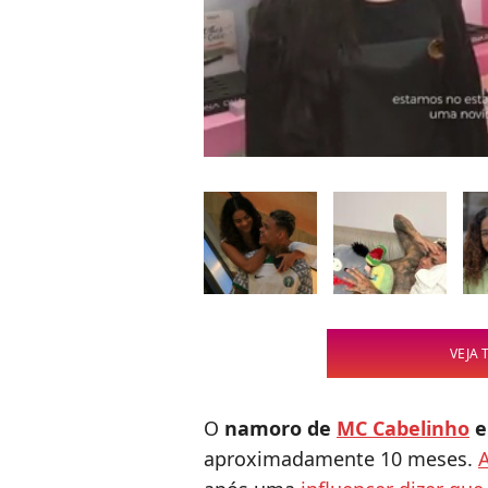
VEJA 
O
namoro de
MC Cabelinho
aproximadamente 10 meses.
A