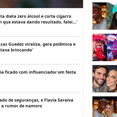
a dieta zero álcool e corta cigarro
i que estava dando resultado, falei...'
cas Guedez viraliza, gera polêmica e
stava brincando'
ia ficado com influenciador em festa
ado de seguranças, e Flavia Saraiva
o a rumor de namoro