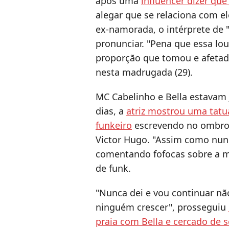
após uma
influencer dizer qu
alegar que se relaciona com e
ex-namorada, o intérprete de "
pronunciar. "Pena que essa l
proporção que tomou e afetad
nesta madrugada (29).
MC Cabelinho e Bella estavam
dias, a
atriz mostrou uma ta
funkeiro
escrevendo no ombro
Victor Hugo. "Assim como nun
comentando fofocas sobre a mi
de funk.
"Nunca dei e vou continuar n
ninguém crescer", prosseguiu
praia com Bella e cercado de 