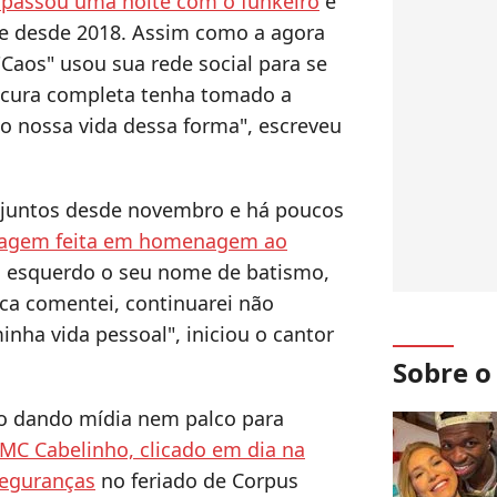
e passou uma noite com o funkeiro
e
le desde 2018. Assim como a agora
Caos" usou sua rede social para se
oucura completa tenha tomado a
o nossa vida dessa forma", escreveu
 juntos desde novembro e há poucos
tuagem feita em homenagem ao
 esquerdo o seu nome de batismo,
ca comentei, continuarei não
nha vida pessoal", iniciou o cantor
Sobre 
ão dando mídia nem palco para
MC Cabelinho, clicado em dia na
seguranças
no feriado de Corpus