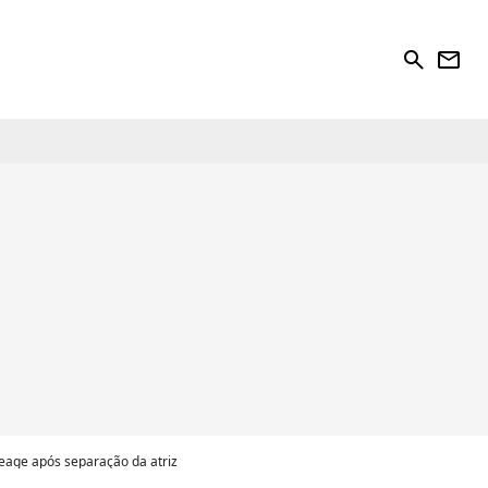
search
newsletter
age após separação da atriz