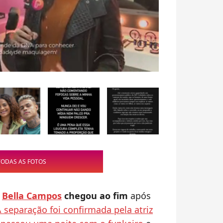
TODAS AS FOTOS
e
Bella Campos
chegou ao fim
após
 separação foi confirmada pela atriz