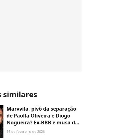
s similares
Marvvila, pivô da separação
de Paolla Oliveira e Diogo
Nogueira? Ex-BBB e musa da
Portela no Carnaval 2026
16 de fevereiro de 2026
quebra silêncio sobre rumor