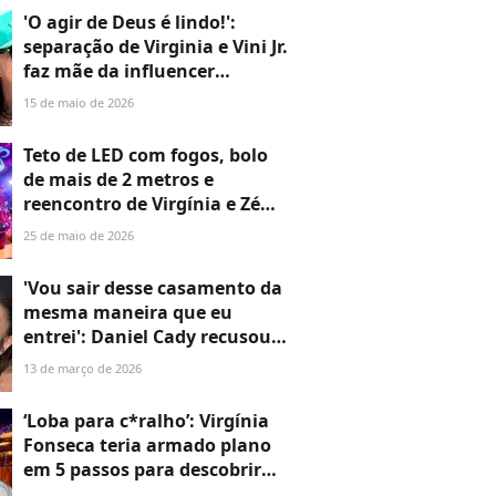
na web
'O agir de Deus é lindo!':
separação de Virginia e Vini Jr.
faz mãe da influencer
mandar indireta? Margareth
15 de maio de 2026
compartilha reflexão após
fim de namoro da filha
Teto de LED com fogos, bolo
famosa
de mais de 2 metros e
reencontro de Virgínia e Zé
Felipe: os detalhes da festa de
25 de maio de 2026
5 anos de Maria Alice em 30
fotos
'Vou sair desse casamento da
mesma maneira que eu
entrei': Daniel Cady recusou
apartamento oferecido por
13 de março de 2026
Ivete Sangalo após
separação, diz jornalista
‘Loba para c*ralho’: Virgínia
Fonseca teria armado plano
em 5 passos para descobrir
suposta traição de Vini Jr. e