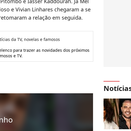
 Pitombo e Iasser Kaddourah. Já Mel
doso e Vivian Linhares chegaram a se
 retomaram a relação em seguida.
tícias da TV, novelas e famosos
 elenco para trazer as novidades dos próximos
amosos e TV.
Notícia
inho