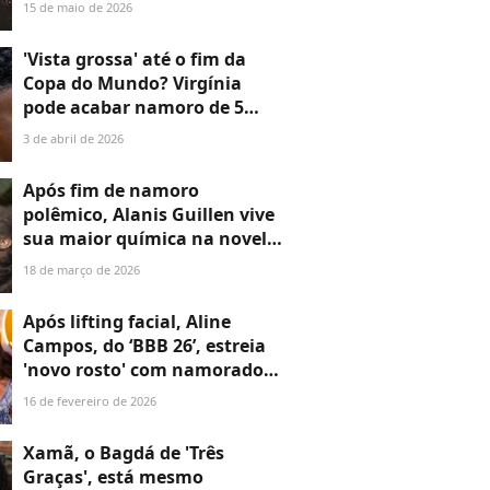
rumores de 'vista grossa':
15 de maio de 2026
'Página virada'
'Vista grossa' até o fim da
Copa do Mundo? Virgínia
pode acabar namoro de 5
meses com Vini Jr. após o
3 de abril de 2026
Mundial de futebol
Após fim de namoro
polêmico, Alanis Guillen vive
sua maior química na novela
'Três Graças'; Lorena e
18 de março de 2026
Juquinha dão passo decisivo
Após lifting facial, Aline
Campos, do ‘BBB 26’, estreia
'novo rosto' com namorado
deputado na Sapucaí. Veja
16 de fevereiro de 2026
antes e depois!
Xamã, o Bagdá de 'Três
Graças', está mesmo