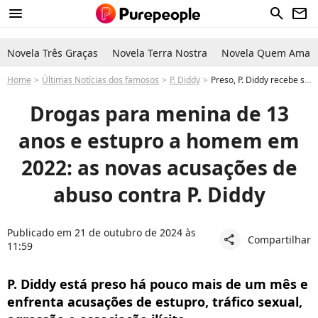
menu
search
newsletter
Novela Três Graças
Novela Terra Nostra
Novela Quem Ama C
Home
Últimas Notícias dos famosos
P. Diddy
Preso, P. Diddy recebe sete novas denúncias de abuso sexual. Saiba detalhes
Drogas para menina de 13
anos e estupro a homem em
2022: as novas acusações de
abuso contra P. Diddy
Publicado em 21 de outubro de 2024 às
Compartilhar
share
11:59
P. Diddy está preso há pouco mais de um mês e
enfrenta acusações de estupro, tráfico sexual,