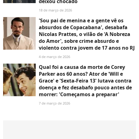
deixou chocado
18 de março de 2026
'Sou pai de menina e a gente vê os
absurdos de Copacabana', desabafa
Nicolas Prattes, o vilão de 'A Nobreza
do Amor', sobre crime absurdo e
violento contra jovem de 17 anos no RJ
4 de março de 2026
Qual foi a causa da morte de Corey
Parker aos 60 anos? Ator de 'Will e
Grace' e 'Sexta-Feira 13' lutava contra
doença e fez desabafo pouco antes de
morrer: 'Começamos a preparar'
7 de março de 2026