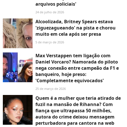
arquivos policiais'
24 de julho de 2026
Alcoolizada, Britney Spears estava
'ziguezagueando' na pista e chorou
muito em cela após ser presa
5 de março de 2026
Max Verstappen tem ligação com
Daniel Vorcaro? Namorada do piloto
nega conexão entre campeão da F1 e
banqueiro, hoje preso:
'Completamente equivocados'
25 de março de 2026
Quem é a mulher que teria atirado de
fuzil na mansão de Rihanna? Com
fiança que ultrapassa 50 milhões,
autora do crime deixou mensagem
perturbadora para cantora na web