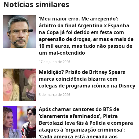
Notícias similares
'Meu maior erro. Me arrependo':
árbitro da final Argentina x Espanha
na Copa já foi detido em festa com
apreensão de drogas, armas e mais de
10 mil euros, mas tudo não passou de
um mal-entendido
17 de julho de 2026
Maldição? Prisão de Britney Spears
marca coincidência bizarra com
colegas de programa icônico na Disney
5 de março de 2026
Após chamar cantores do BTS de
'claramente afeminados', Pietra
Bertolazzi leva fãs à Polícia e compara
ataques à 'organização criminosa':
'Cada ameaça está anexada aos