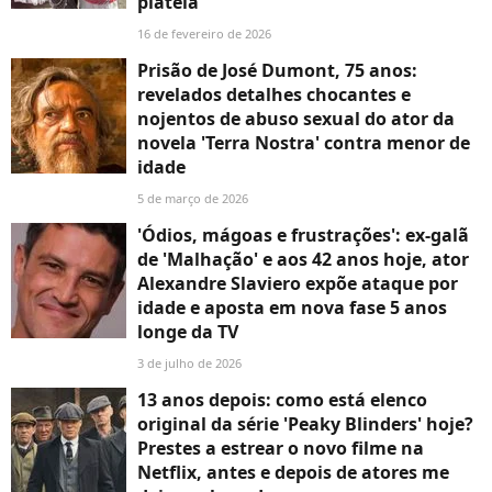
plateia’
16 de fevereiro de 2026
Prisão de José Dumont, 75 anos:
revelados detalhes chocantes e
nojentos de abuso sexual do ator da
novela 'Terra Nostra' contra menor de
idade
5 de março de 2026
'Ódios, mágoas e frustrações': ex-galã
de 'Malhação' e aos 42 anos hoje, ator
Alexandre Slaviero expõe ataque por
idade e aposta em nova fase 5 anos
longe da TV
3 de julho de 2026
13 anos depois: como está elenco
original da série 'Peaky Blinders' hoje?
Prestes a estrear o novo filme na
Netflix, antes e depois de atores me