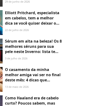
na Copa 2026; médico explica
29 de junho de 2026
diagnóstico e aponta cuidado
especial: 'Protetor solar'
Elliott Pritchard, especialista
em cabelos, tem a melhor
dica se você quiser deixar o
cabelo crescer: 'O melhor é
22 de julho de 2026
pensar na direção que você
quer que seu cabelo siga'
Sérum em alta na beleza! Os 8
melhores séruns para sua
pele neste Inverno: lista tem
um feito 3 tipos de mel de
3 de julho de 2026
abelha negra, novidade
‘antiderretimento’ da pele e
O casamento da minha
até microagulhas invisíveis
melhor amiga vai ser no final
deste mês: 4 dicas que
aprendi com uma
13 de maio de 2026
dermatologista sobre
cuidados com a pele antes de
Como Haaland era de cabelo
subir ao altar
curto? Poucos sabem, mas