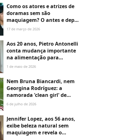
Como os atores e atrizes de
doramas sem são
maquiagem? O antes e depois
destas 20 estrelas coreanas
17 de março de 2026
me deixou de queixo caído!
Aos 20 anos, Pietro Antonelli
conta mudança importante
na alimentação para
melhorar cuidados com a
1 de maio de 2026
pele: ‘O que evito é…’
Nem Bruna Biancardi, nem
Georgina Rodríguez: a
namorada 'clean girl' de
Lamine Yamal, da Espanha,
6 de julho de 2026
que avança na Copa de 2026,
dá dica sobre sua beleza
Jennifer Lopez, aos 56 anos,
espanhola aos 21 anos: 'Se
exibe beleza natural sem
você tem uma dieta
maquiagem e revela o
equilibrada, isso é muito
segredo da pele radiante