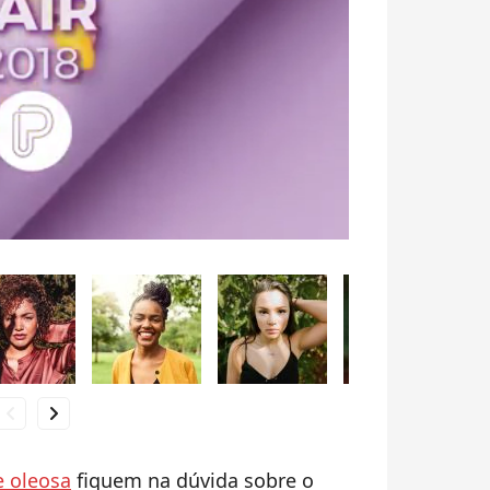
hevron_left
chevron_right
e oleosa
fiquem na dúvida sobre o