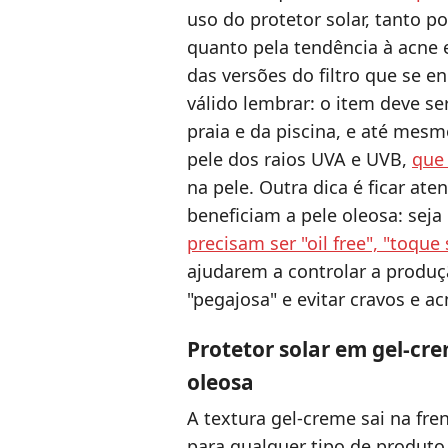
uso do protetor solar, tanto p
quanto pela tendência à acne e
das versões do filtro que se e
válido lembrar: o item deve s
praia e da piscina, e até mes
pele dos raios UVA e UVB,
que
na pele. Outra dica é ficar ate
beneficiam a pele oleosa: seja 
precisam ser "oil free", "toqu
ajudarem a controlar a produçã
"pegajosa" e evitar cravos e ac
Protetor solar em gel-cr
oleosa
A textura gel-creme sai na fre
para qualquer tipo de produto, 