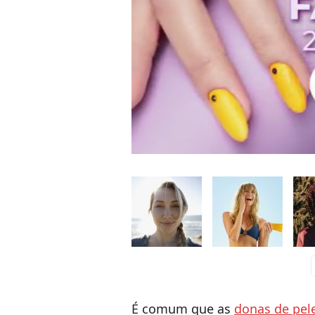
c
É comum que as
donas de pel