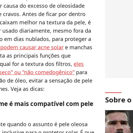
or causa do excesso de oleosidade
 cravos. Antes de ficar por dentro
ncaixam melhor na textura da pele, é
er usado diariamente, mesmo fora da
mo em dias nublados, para proteger a
 podem causar acne solar
e manchas
nta as principais funções que
qual for a textura dos filtros,
eles
e seco" ou "não comedogênico"
para
o de óleo, evitar a sensação de pele
nes. Veja as dicas:
Sobre 
eme é mais compatível com pele
nte quando o assunto é pele oleosa
inclusive para o protetor solar. É que