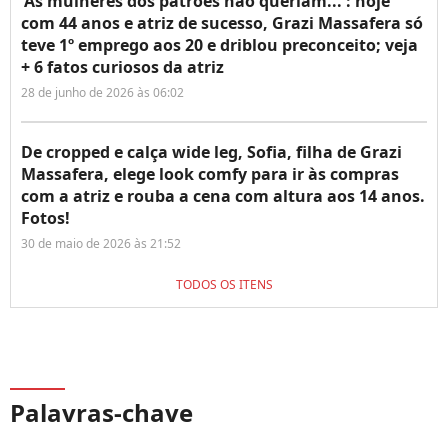
'As mulheres dos patrões não queriam...': hoje
com 44 anos e atriz de sucesso, Grazi Massafera só
teve 1º emprego aos 20 e driblou preconceito; veja
+ 6 fatos curiosos da atriz
28 de junho de 2026 às 06:02
De cropped e calça wide leg, Sofia, filha de Grazi
Massafera, elege look comfy para ir às compras
com a atriz e rouba a cena com altura aos 14 anos.
Fotos!
30 de maio de 2026 às 21:52
TODOS OS ITENS
Palavras-chave