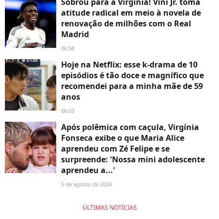
Sobrou para a Virginia! Vini Jr. toma
atitude radical em meio à novela de
renovação de milhões com o Real
Madrid
06:58
Hoje na Netflix: esse k-drama de 10
episódios é tão doce e magnífico que
recomendei para a minha mãe de 59
anos
06:03
Após polêmica com caçula, Virgínia
Fonseca exibe o que Maria Alice
aprendeu com Zé Felipe e se
surpreende: 'Nossa mini adolescente
aprendeu a...'
5 de agosto de 2026
ÚLTIMAS NOTÍCIAS