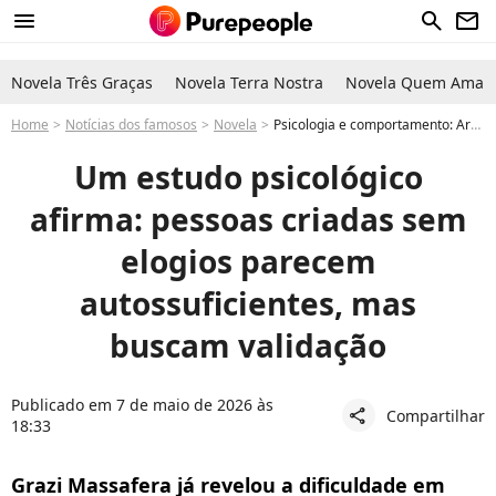
menu
search
newsletter
Novela Três Graças
Novela Terra Nostra
Novela Quem Ama C
Home
Notícias dos famosos
Novela
Psicologia e comportamento: Arminda na novela 'Três Graças', Grazi Massafera sofreu com falta de elogios no início da carreira; estudo aponta luta por autoestima
Um estudo psicológico
afirma: pessoas criadas sem
elogios parecem
autossuficientes, mas
buscam validação
Publicado em 7 de maio de 2026 às
Compartilhar
share
18:33
Grazi Massafera já revelou a dificuldade em