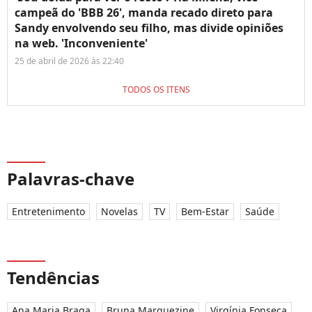
campeã do 'BBB 26', manda recado direto para
Sandy envolvendo seu filho, mas divide opiniões
na web. 'Inconveniente'
25 de abril de 2026 às 22:40
TODOS OS ITENS
Palavras-chave
Entretenimento
Novelas
TV
Bem-Estar
Saúde
Tendências
Ana Maria Braga
Bruna Marquezine
Virgínia Fonseca