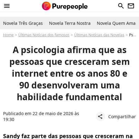
menu
search
newsletter
Novela Três Graças
Novela Terra Nostra
Novela Quem Ama C
Home
Últimas Notícias dos famosos
Últimas Notícias das Novelas
Psicologia explica: infância de Sandy longe da internet pode ter dado força à habilidade especial; famosa cantora é conhecida pela disciplina e talento
A psicologia afirma que as
pessoas que cresceram sem
internet entre os anos 80 e
90 desenvolveram uma
habilidade fundamental
Publicado em 22 de maio de 2026 às
Compartilhar
share
19:30
Sandy faz parte das pessoas que cresceram na