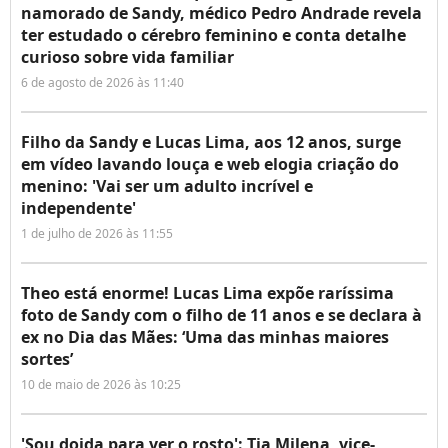
namorado de Sandy, médico Pedro Andrade revela
ter estudado o cérebro feminino e conta detalhe
curioso sobre vida familiar
6 de agosto de 2026 às 11:40
Filho da Sandy e Lucas Lima, aos 12 anos, surge
em vídeo lavando louça e web elogia criação do
menino: 'Vai ser um adulto incrível e
independente'
1 de julho de 2026 às 11:55
Theo está enorme! Lucas Lima expõe raríssima
foto de Sandy com o filho de 11 anos e se declara à
ex no Dia das Mães: ‘Uma das minhas maiores
sortes’
10 de maio de 2026 às 10:25
'Sou doida para ver o rosto': Tia Milena, vice-