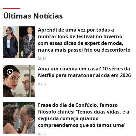
Últimas Notícias
Aprendi de uma vez por todas a
montar look de festival no Inverno:
com essas dicas de expert de moda,
nunca mais passei frio ou desconforto
06:14
Ama um cinema em casa? 10 séries da
player2
Netflix para maratonar ainda em 2026
06:07
Frase do dia de Confúcio, famoso
filósofo chinês: 'Temos duas vidas, e a
segunda começa quando
compreendemos que só temos uma'
05:59