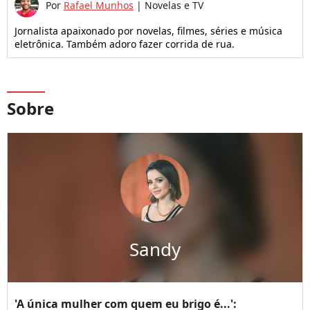
Por
Rafael Munhos
|
Novelas e TV
Jornalista apaixonado por novelas, filmes, séries e música
eletrônica. Também adoro fazer corrida de rua.
Sobre
Sandy
'A única mulher com quem eu brigo é...':