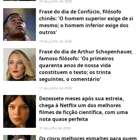
10 de junho de 2026
Frase do dia de Confúcio, filósofo
chinês: 'O homem superior exige de si
mesmo; o homem inferior exige dos
outros'
19 de junho de 2026
Frase do dia de Arthur Schopenhauer,
famoso filósofo: 'Os primeiros
quarenta anos de nossa vida
constituem o texto; os trinta
seguintes, o comentário'
17 de junho de 2026
Dezessete meses após sua estreia,
chega à Netflix um dos melhores
filmes de ficção científica, com uma
nota quase perfeita
31 de julho de 2026
Os cinco melhores esmaltes para quem