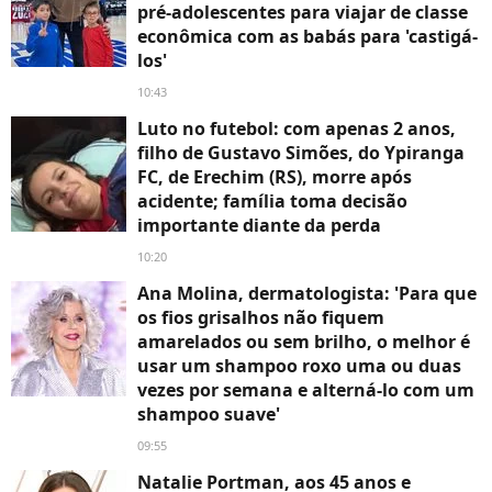
pré-adolescentes para viajar de classe
econômica com as babás para 'castigá-
los'
10:43
Luto no futebol: com apenas 2 anos,
filho de Gustavo Simões, do Ypiranga
FC, de Erechim (RS), morre após
acidente; família toma decisão
importante diante da perda
10:20
Ana Molina, dermatologista: 'Para que
os fios grisalhos não fiquem
amarelados ou sem brilho, o melhor é
usar um shampoo roxo uma ou duas
vezes por semana e alterná-lo com um
shampoo suave'
09:55
Natalie Portman, aos 45 anos e