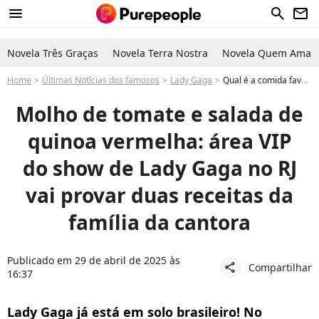
menu
search
newsletter
Novela Três Graças
Novela Terra Nostra
Novela Quem Ama C
Home
Últimas Notícias dos famosos
Lady Gaga
Qual é a comida favorita de Lady Gaga? Área VIP do show da famosa no RJ tem receitas especiais de família da cantora. Saiba detalhes!
Molho de tomate e salada de
quinoa vermelha: área VIP
do show de Lady Gaga no RJ
vai provar duas receitas da
família da cantora
Publicado em 29 de abril de 2025 às
Compartilhar
share
16:37
Lady Gaga já está em solo brasileiro! No