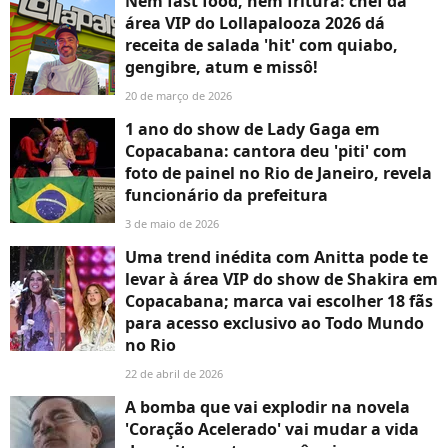
Nem fast food, nem fritura: chef da
área VIP do Lollapalooza 2026 dá
receita de salada 'hit' com quiabo,
gengibre, atum e missô!
20 de março de 2026
1 ano do show de Lady Gaga em
Copacabana: cantora deu 'piti' com
foto de painel no Rio de Janeiro, revela
funcionário da prefeitura
3 de maio de 2026
Uma trend inédita com Anitta pode te
levar à área VIP do show de Shakira em
Copacabana; marca vai escolher 18 fãs
para acesso exclusivo ao Todo Mundo
no Rio
22 de abril de 2026
A bomba que vai explodir na novela
'Coração Acelerado' vai mudar a vida