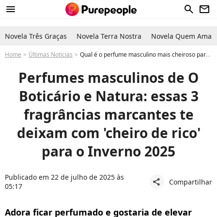
menu
search
newsletter
Novela Três Graças
Novela Terra Nostra
Novela Quem Ama C
Home
Últimas Notícias
Qual é o perfume masculino mais cheiroso para homens? Descubra agora 3 fragrâncias de Natura e O Boticário para ficar com cheiro de rico no inverno
Perfumes masculinos de O
Boticário e Natura: essas 3
fragrâncias marcantes te
deixam com 'cheiro de rico'
para o Inverno 2025
Publicado em 22 de julho de 2025 às
Compartilhar
share
05:17
Adora ficar perfumado e gostaria de elevar