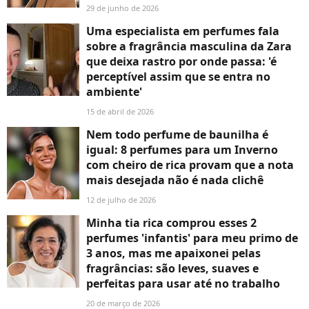
29 de junho de 2026
Uma especialista em perfumes fala
sobre a fragrância masculina da Zara
que deixa rastro por onde passa: 'é
perceptível assim que se entra no
ambiente'
15 de abril de 2026
Nem todo perfume de baunilha é
igual: 8 perfumes para um Inverno
com cheiro de rica provam que a nota
mais desejada não é nada clichê
12 de julho de 2026
Minha tia rica comprou esses 2
perfumes 'infantis' para meu primo de
3 anos, mas me apaixonei pelas
fragrâncias: são leves, suaves e
perfeitas para usar até no trabalho
20 de março de 2026