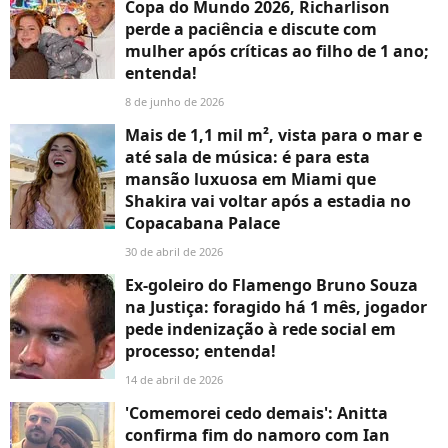
Copa do Mundo 2026, Richarlison
perde a paciência e discute com
mulher após críticas ao filho de 1 ano;
entenda!
8 de junho de 2026
Mais de 1,1 mil m², vista para o mar e
até sala de música: é para esta
mansão luxuosa em Miami que
Shakira vai voltar após a estadia no
Copacabana Palace
30 de abril de 2026
Ex-goleiro do Flamengo Bruno Souza
na Justiça: foragido há 1 mês, jogador
pede indenização à rede social em
processo; entenda!
14 de abril de 2026
'Comemorei cedo demais': Anitta
confirma fim do namoro com Ian