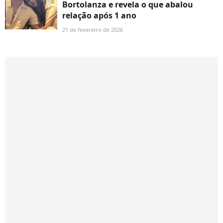
Bortolanza e revela o que abalou
relação após 1 ano
21 de fevereiro de 2026