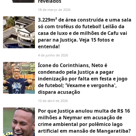
revelados
18 de março de 2026
3.229m² de área construída e uma sala
só com troféus do futebol! Leilão da
casa de luxo e de milhões de Cafu vai
parar na Justiça. Veja 15 fotos e
entenda!
4 de junho de 2026
Ícone do Corinthians, Neto é
condenado pela Justiça a pagar
indenização por falta em festa e jogo
de futebol; 'Vexame e vergonha',
dispara acusação
10 de abril de 2026
Por que Justiça anulou multa de R$ 16
milhões a Neymar em acusação de
crime ambiental por polêmico lago
artificial em mansão de Mangaratiba?