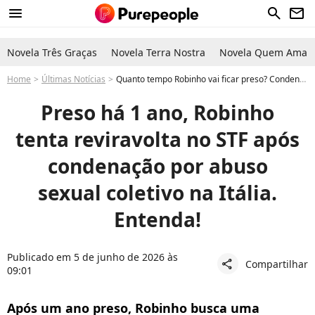
menu
search
newsletter
Novela Três Graças
Novela Terra Nostra
Novela Quem Ama C
Home
Últimas Notícias
Quanto tempo Robinho vai ficar preso? Condenado por estupro coletivo na Itália, ex-jogador tenta reviravolta no STF. Entenda!
Preso há 1 ano, Robinho
tenta reviravolta no STF após
condenação por abuso
sexual coletivo na Itália.
Entenda!
Publicado em 5 de junho de 2026 às
Compartilhar
share
09:01
Após um ano preso, Robinho busca uma