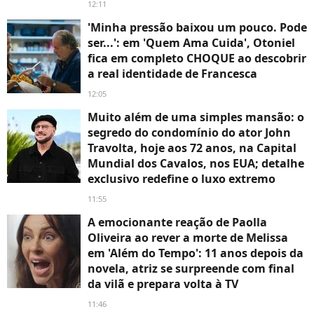
12:11
'Minha pressão baixou um pouco. Pode
ser...': em 'Quem Ama Cuida', Otoniel
fica em completo CHOQUE ao descobrir
a real identidade de Francesca
12:05
Muito além de uma simples mansão: o
segredo do condomínio do ator John
Travolta, hoje aos 72 anos, na Capital
Mundial dos Cavalos, nos EUA; detalhe
exclusivo redefine o luxo extremo
11:55
A emocionante reação de Paolla
Oliveira ao rever a morte de Melissa
em 'Além do Tempo': 11 anos depois da
novela, atriz se surpreende com final
da vilã e prepara volta à TV
11:46