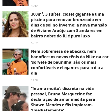
16:12
300m², 3 suítes, closet gigante e uma
piscina para renovar bronzeado em
dias de sol no Inverno: a nova mansão
de Viviane Araújo com 3 andares em
bairro nobre do RJ é puro luxo
16:02
Nem sobremesa de abacaxi, nem
banoffee: os novos tênis da Nike na cor
'sorvete de baunilha' são os mais
confortáveis e elegantes para o dia a
dia
15:58
'Te amo muito': discreta na vida
pessoal, Bruna Marquezine faz
declaração de amor inédita para
Shawn Mendes e fãs imploram.
'Imediatamente'