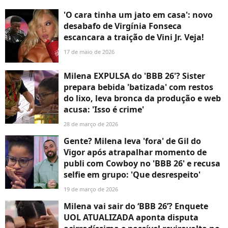
'O cara tinha um jato em casa': novo
desabafo de Virgínia Fonseca
escancara a traição de Vini Jr. Veja!
17 de maio de 2026
Milena EXPULSA do 'BBB 26'? Sister
prepara bebida 'batizada' com restos
do lixo, leva bronca da produção e web
acusa: 'Isso é crime'
28 de março de 2026
Gente? Milena leva 'fora' de Gil do
Vigor após atrapalhar momento de
publi com Cowboy no 'BBB 26' e recusa
selfie em grupo: 'Que desrespeito'
19 de março de 2026
Milena vai sair do ‘BBB 26’? Enquete
UOL ATUALIZADA aponta disputa