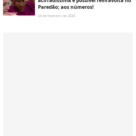
acirradíssima e possível reviravolta no
Paredão; aos números!
24 de fevereiro de 2026