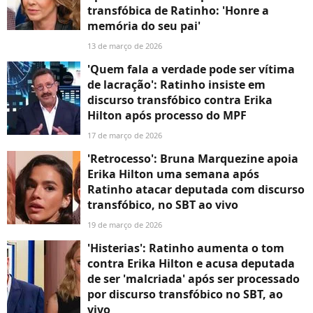
transfóbica de Ratinho: 'Honre a
memória do seu pai'
13 de março de 2026
'Quem fala a verdade pode ser vítima
de lacração': Ratinho insiste em
discurso transfóbico contra Erika
Hilton após processo do MPF
17 de março de 2026
'Retrocesso': Bruna Marquezine apoia
Erika Hilton uma semana após
Ratinho atacar deputada com discurso
transfóbico, no SBT ao vivo
19 de março de 2026
'Histerias': Ratinho aumenta o tom
contra Erika Hilton e acusa deputada
de ser 'malcriada' após ser processado
por discurso transfóbico no SBT, ao
vivo