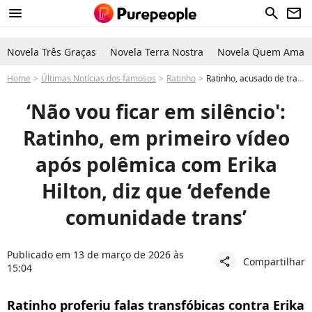
menu
search
newsletter
Novela Três Graças
Novela Terra Nostra
Novela Quem Ama C
Home
Últimas Notícias dos famosos
Ratinho
Ratinho, acusado de transfobia por Erika Hilton, se pronuncia após polêmica em programa no SBT
‘Não vou ficar em silêncio':
Ratinho, em primeiro vídeo
após polêmica com Erika
Hilton, diz que ‘defende
comunidade trans’
Publicado em 13 de março de 2026 às
Compartilhar
share
15:04
Ratinho proferiu falas transfóbicas contra Erika