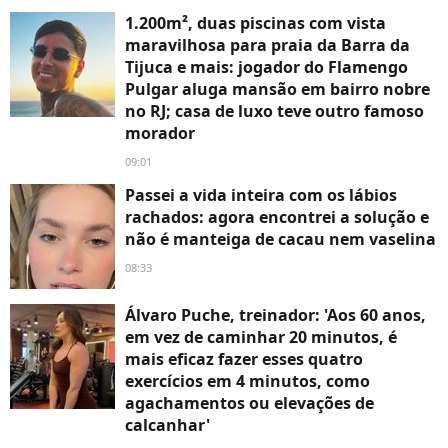
1.200m², duas piscinas com vista
maravilhosa para praia da Barra da
Tijuca e mais: jogador do Flamengo
Pulgar aluga mansão em bairro nobre
no RJ; casa de luxo teve outro famoso
morador
09:01
Passei a vida inteira com os lábios
rachados: agora encontrei a solução e
não é manteiga de cacau nem vaselina
08:33
Álvaro Puche, treinador: 'Aos 60 anos,
em vez de caminhar 20 minutos, é
mais eficaz fazer esses quatro
exercícios em 4 minutos, como
agachamentos ou elevações de
calcanhar'