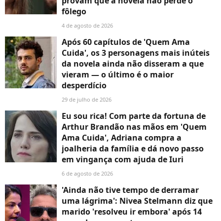
provam que a novela não perde o
fôlego
4 de agosto de 2026
Após 60 capítulos de 'Quem Ama
Cuida', os 3 personagens mais inúteis
da novela ainda não disseram a que
vieram — o último é o maior
desperdício
29 de julho de 2026
Eu sou rica! Com parte da fortuna de
Arthur Brandão nas mãos em 'Quem
Ama Cuida', Adriana compra a
joalheria da família e dá novo passo
em vingança com ajuda de Iuri
6 de agosto de 2026
'Ainda não tive tempo de derramar
uma lágrima': Nivea Stelmann diz que
marido 'resolveu ir embora' após 14