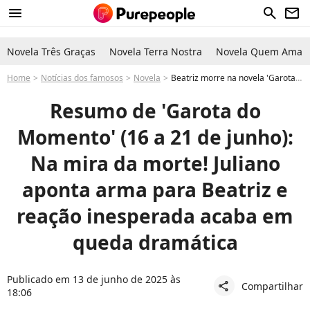
menu
search
newsletter
Novela Três Graças
Novela Terra Nostra
Novela Quem Ama C
Home
Notícias dos famosos
Novela
Beatriz morre na novela 'Garota do Momento'? Beatriz chega perto da morte após virar alvo de reação cruel de Juliano com arma na cabeça nos capítulos de 16 a 21 de junho
Resumo de 'Garota do
Momento' (16 a 21 de junho):
Na mira da morte! Juliano
aponta arma para Beatriz e
reação inesperada acaba em
queda dramática
Publicado em 13 de junho de 2025 às
Compartilhar
share
18:06