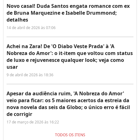
Novo casal! Duda Santos engata romance com ex
de Bruna Marquezine e Isabelle Drummond;
detalhes
14 de abril de 2026 às 07:06
Achei na Zara! De 'O Diabo Veste Prada' à 'A
Nobreza do Amor': o it-item que voltou com status
de luxo e rejuvenesce qualquer look; veja como
usar
9 de abril de 2026 às 18:36
Apesar da audiência ruim, 'A Nobreza do Amor'
veio para ficar: os 5 maiores acertos da estreia da
nova novela das seis da Globo; o único erro é fácil
de corrigir
17 de março de 2026 às 16:22
TODOS OS ITENS