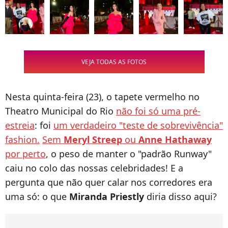
VEJA TODAS AS FOTOS
Nesta quinta-feira (23), o tapete vermelho no
Theatro Municipal do Rio
não foi só uma pré-
estreia
: foi
um verdadeiro "teste de sobrevivência"
fashion.
Sem
Meryl Streep
ou
Anne Hathaway
por perto
, o peso de manter o "padrão Runway"
caiu no colo das nossas celebridades! E a
pergunta que não quer calar nos corredores era
uma só: o que
Miranda Priestly
diria disso aqui?