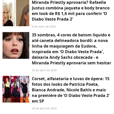
Miranda Priestly aprovaria? Rafaella
Justus combina jaqueta e body branco
em look de R$ 1,6 mil para conferir ‘O
Diabo Veste Prada 2’
9 de maio de 2026
35 sombras, 4 cores de batom líquido e
até caneta delineadora bordô: a nova
linha de maquiagem da Eudora,
inspirada em 'O Diabo Veste Prada',
deixaria Andy Sachs obcecada - e
Miranda Priestly aprovaria sem hesitar
29 de abril de 2026
Corset, alfaiataria e luvas de ópera: 15
fotos dos looks de Patrícia Poeta,
Bianca Andrade, Nicole Bahls e mais
na première de ‘O Diabo Veste Prada 2’
em SP
24 de abril de 2026