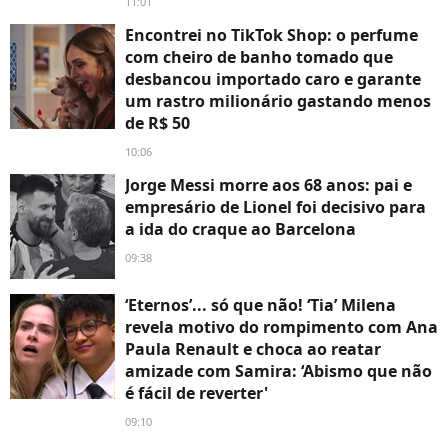
11:01
Encontrei no TikTok Shop: o perfume
com cheiro de banho tomado que
desbancou importado caro e garante
um rastro milionário gastando menos
de R$ 50
10:06
Jorge Messi morre aos 68 anos: pai e
empresário de Lionel foi decisivo para
a ida do craque ao Barcelona
09:38
‘Eternos’... só que não! ‘Tia’ Milena
revela motivo do rompimento com Ana
Paula Renault e choca ao reatar
amizade com Samira: ‘Abismo que não
é fácil de reverter'
09:10