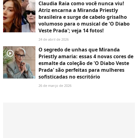
Claudia Raia como você nunca viu!
Atriz encarna a Miranda Priestly
brasileira e surge de cabelo grisalho
volumoso para o musical de 'O Diabo
Veste Prada'; veja 14 fotos!
24 de abril de 2026
O segredo de unhas que Miranda
player2
Priestly amaria: essas 4 novas cores de
esmalte da coleção de 'O Diabo Veste
Prada' são perfeitas para mulheres
sofisticadas no escritório
26 de março de 2026