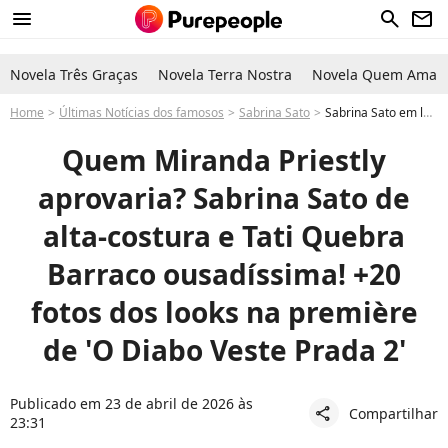
menu
search
newsletter
Novela Três Graças
Novela Terra Nostra
Novela Quem Ama C
Home
Últimas Notícias dos famosos
Sabrina Sato
Sabrina Sato em look elegante de marca, Pedro Novaes de Três Graças ousado e mais fotos de roupas de famosos em premiere de O Diabo Veste Prada 2 com Meryl Steep
Quem Miranda Priestly
aprovaria? Sabrina Sato de
alta-costura e Tati Quebra
Barraco ousadíssima! +20
fotos dos looks na première
de 'O Diabo Veste Prada 2'
Publicado em 23 de abril de 2026 às
Compartilhar
share
23:31