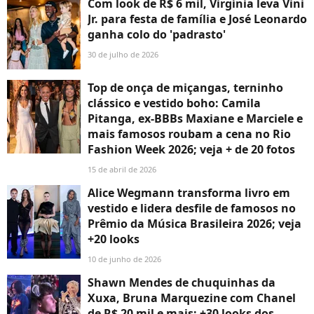
Com look de R$ 6 mil, Virgínia leva Vini
Jr. para festa de família e José Leonardo
ganha colo do 'padrasto'
30 de julho de 2026
Top de onça de miçangas, terninho
clássico e vestido boho: Camila
Pitanga, ex-BBBs Maxiane e Marciele e
mais famosos roubam a cena no Rio
Fashion Week 2026; veja + de 20 fotos
15 de abril de 2026
Alice Wegmann transforma livro em
vestido e lidera desfile de famosos no
Prêmio da Música Brasileira 2026; veja
+20 looks
10 de junho de 2026
Shawn Mendes de chuquinhas da
Xuxa, Bruna Marquezine com Chanel
de R$ 20 mil e mais: +30 looks dos