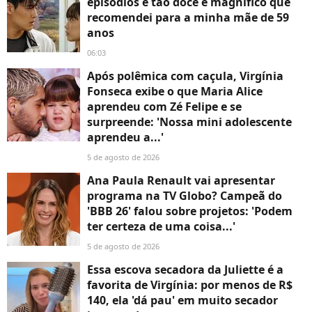
episódios é tão doce e magnífico que
recomendei para a minha mãe de 59
anos
06:03
Após polêmica com caçula, Virgínia
Fonseca exibe o que Maria Alice
aprendeu com Zé Felipe e se
surpreende: 'Nossa mini adolescente
aprendeu a...'
5 de agosto de 2026
Ana Paula Renault vai apresentar
programa na TV Globo? Campeã do
'BBB 26' falou sobre projetos: 'Podem
ter certeza de uma coisa...'
5 de agosto de 2026
Essa escova secadora da Juliette é a
favorita de Virgínia: por menos de R$
140, ela 'dá pau' em muito secador