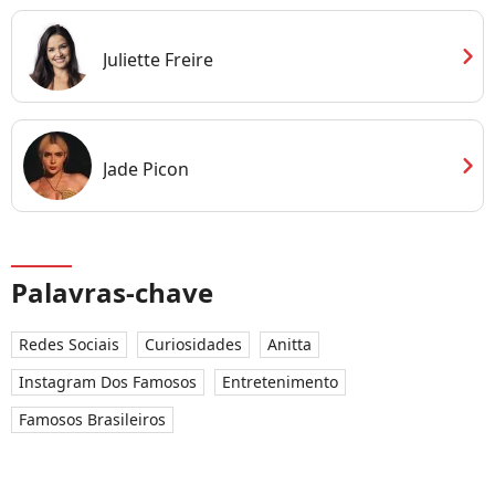
chevron_right
Juliette Freire
chevron_right
Jade Picon
Palavras-chave
Redes Sociais
Curiosidades
Anitta
Instagram Dos Famosos
Entretenimento
Famosos Brasileiros