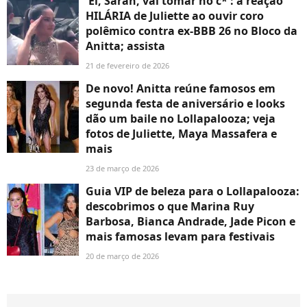
'Ei, Sarah, vai tomar no c*': a reação
HILÁRIA de Juliette ao ouvir coro
polêmico contra ex-BBB 26 no Bloco da
Anitta; assista
21 de fevereiro de 2026
De novo! Anitta reúne famosos em
segunda festa de aniversário e looks
dão um baile no Lollapalooza; veja
fotos de Juliette, Maya Massafera e
mais
23 de março de 2026
Guia VIP de beleza para o Lollapalooza:
descobrimos o que Marina Ruy
Barbosa, Bianca Andrade, Jade Picon e
mais famosas levam para festivais
20 de março de 2026