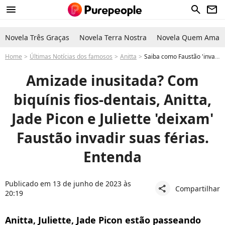
menu
search
newsletter
Novela Três Graças
Novela Terra Nostra
Novela Quem Ama C
Home
Últimas Notícias dos famosos
Anitta
Saiba como Faustão 'invadiu' as férias do trio inusitado: Anitta, Jade Picon e Juliette
Amizade inusitada? Com
biquínis fios-dentais, Anitta,
Jade Picon e Juliette 'deixam'
Faustão invadir suas férias.
Entenda
Publicado em 13 de junho de 2023 às
Compartilhar
share
20:19
Anitta, Juliette, Jade Picon estão passeando