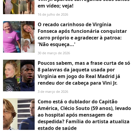
em vídeo; veja!
16 de julho de 2026
O recado carinhoso de Virgínia
Fonseca após funcionária conquistar
carro próprio e agradecer à patroa:
'Não esqueça...'
30 de março de 2026
Poucos sabem, mas a frase curta de só
8 palavras da jaqueta usada por
Virgínia em jogo do Real Madrid já
rendeu dor de cabeça para Vini Jr.
3 de março de 2026
Como está o dublador do Capitão
América, Clécio Souto (59 anos), levado
ao hospital após mensagem de
despedida? Família do artista atualiza
estado de saúde