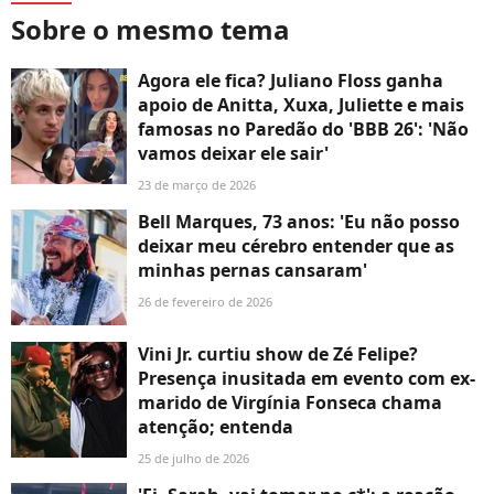
Sobre o mesmo tema
Agora ele fica? Juliano Floss ganha
apoio de Anitta, Xuxa, Juliette e mais
famosas no Paredão do 'BBB 26': 'Não
vamos deixar ele sair'
23 de março de 2026
Bell Marques, 73 anos: 'Eu não posso
deixar meu cérebro entender que as
minhas pernas cansaram'
26 de fevereiro de 2026
Vini Jr. curtiu show de Zé Felipe?
Presença inusitada em evento com ex-
marido de Virgínia Fonseca chama
atenção; entenda
25 de julho de 2026