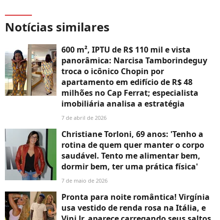
Notícias similares
600 m², IPTU de R$ 110 mil e vista
panorâmica: Narcisa Tamborindeguy
troca o icônico Chopin por
apartamento em edifício de R$ 48
milhões no Cap Ferrat; especialista
imobiliária analisa a estratégia
7 de abril de 2026
Christiane Torloni, 69 anos: 'Tenho a
rotina de quem quer manter o corpo
saudável. Tento me alimentar bem,
dormir bem, ter uma prática física'
7 de maio de 2026
Pronta para noite romântica! Virgínia
usa vestido de renda rosa na Itália, e
Vini Jr. aparece carregando seus saltos