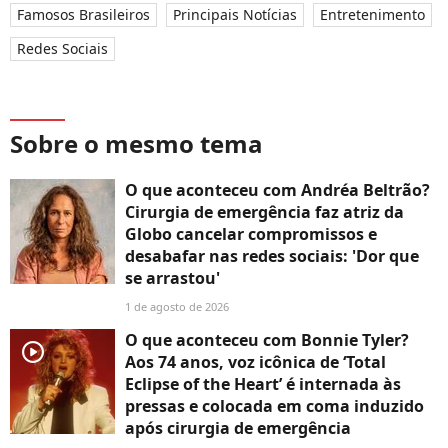
Famosos Brasileiros
Principais Notícias
Entretenimento
Redes Sociais
Sobre o mesmo tema
O que aconteceu com Andréa Beltrão?
Cirurgia de emergência faz atriz da
Globo cancelar compromissos e
desabafar nas redes sociais: 'Dor que
se arrastou'
1 de agosto de 2026
O que aconteceu com Bonnie Tyler?
player2
Aos 74 anos, voz icônica de ‘Total
Eclipse of the Heart’ é internada às
pressas e colocada em coma induzido
após cirurgia de emergência