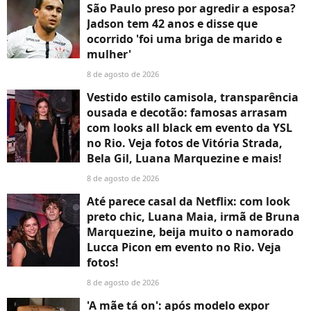
São Paulo preso por agredir a esposa?
Jadson tem 42 anos e disse que
ocorrido 'foi uma briga de marido e
mulher'
8 de agosto de 2026
Vestido estilo camisola, transparência
ousada e decotão: famosas arrasam
com looks all black em evento da YSL
no Rio. Veja fotos de Vitória Strada,
Bela Gil, Luana Marquezine e mais!
8 de agosto de 2026
Até parece casal da Netflix: com look
preto chic, Luana Maia, irmã de Bruna
Marquezine, beija muito o namorado
Lucca Picon em evento no Rio. Veja
fotos!
8 de agosto de 2026
'A mãe tá on': após modelo expor