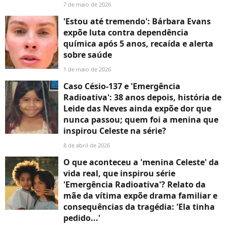
7 de maio de 2026
'Estou até tremendo': Bárbara Evans
expõe luta contra dependência
química após 5 anos, recaída e alerta
sobre saúde
1 de maio de 2026
Caso Césio-137 e 'Emergência
Radioativa': 38 anos depois, história de
Leide das Neves ainda expõe dor que
nunca passou; quem foi a menina que
inspirou Celeste na série?
8 de abril de 2026
O que aconteceu a 'menina Celeste' da
vida real, que inspirou série
'Emergência Radioativa'? Relato da
mãe da vítima expõe drama familiar e
consequências da tragédia: 'Ela tinha
pedido...'