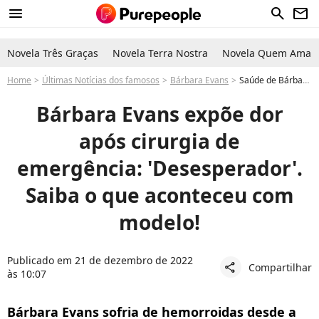
menu
search
newsletter
Novela Três Graças
Novela Terra Nostra
Novela Quem Ama C
Home
Últimas Notícias dos famosos
Bárbara Evans
Saúde de Bárbara Evans: modelo expõe dor após cirurgia de emergência. Saiba o que aconteceu!
Bárbara Evans expõe dor
após cirurgia de
emergência: 'Desesperador'.
Saiba o que aconteceu com
modelo!
Publicado em 21 de dezembro de 2022
Compartilhar
share
às 10:07
Bárbara Evans sofria de hemorroidas desde a