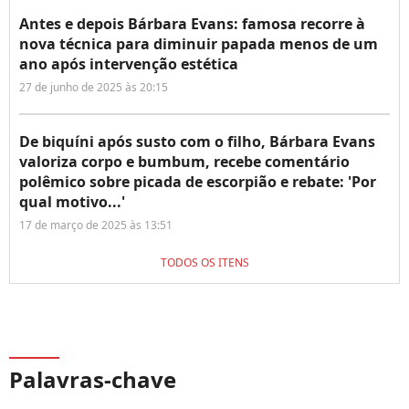
Antes e depois Bárbara Evans: famosa recorre à
nova técnica para diminuir papada menos de um
ano após intervenção estética
27 de junho de 2025 às 20:15
De biquíni após susto com o filho, Bárbara Evans
valoriza corpo e bumbum, recebe comentário
polêmico sobre picada de escorpião e rebate: 'Por
qual motivo...'
17 de março de 2025 às 13:51
TODOS OS ITENS
Palavras-chave