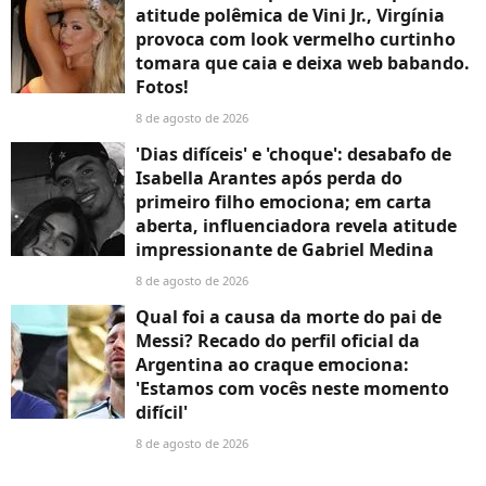
atitude polêmica de Vini Jr., Virgínia
provoca com look vermelho curtinho
tomara que caia e deixa web babando.
Fotos!
8 de agosto de 2026
'Dias difíceis' e 'choque': desabafo de
Isabella Arantes após perda do
primeiro filho emociona; em carta
aberta, influenciadora revela atitude
impressionante de Gabriel Medina
8 de agosto de 2026
Qual foi a causa da morte do pai de
Messi? Recado do perfil oficial da
Argentina ao craque emociona:
'Estamos com vocês neste momento
difícil'
8 de agosto de 2026