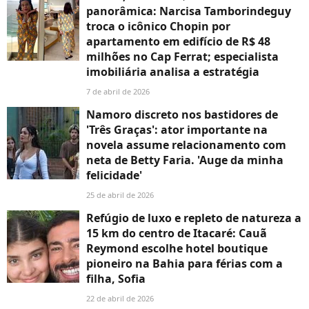
panorâmica: Narcisa Tamborindeguy
troca o icônico Chopin por
apartamento em edifício de R$ 48
milhões no Cap Ferrat; especialista
imobiliária analisa a estratégia
7 de abril de 2026
Namoro discreto nos bastidores de
'Três Graças': ator importante na
novela assume relacionamento com
neta de Betty Faria. 'Auge da minha
felicidade'
25 de abril de 2026
Refúgio de luxo e repleto de natureza a
15 km do centro de Itacaré: Cauã
Reymond escolhe hotel boutique
pioneiro na Bahia para férias com a
filha, Sofia
22 de abril de 2026