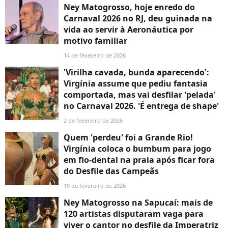
Ney Matogrosso, hoje enredo do
Carnaval 2026 no RJ, deu guinada na
vida ao servir à Aeronáutica por
motivo familiar
14 de fevereiro de 2026
'Virilha cavada, bunda aparecendo':
Virgínia assume que pediu fantasia
comportada, mas vai desfilar 'pelada'
no Carnaval 2026. 'É entrega de shape'
2 de fevereiro de 2026
Quem 'perdeu' foi a Grande Rio!
Virgínia coloca o bumbum para jogo
em fio-dental na praia após ficar fora
do Desfile das Campeãs
19 de fevereiro de 2026
Ney Matogrosso na Sapucaí: mais de
120 artistas disputaram vaga para
viver o cantor no desfile da Imperatriz