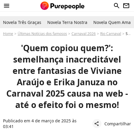
menu
search
newsletter
Novela Três Graças
Novela Terra Nostra
Novela Quem Ama C
Home
Últimas Notícias dos famosos
Carnaval 2026
Rio Carnaval
Semelhança inacreditável entre fantasias de Viviane Araújo e Erika Januza no Carnaval 2025 causa na web: 'Quem copiou quem?'
'Quem copiou quem?':
semelhança inacreditável
entre fantasias de Viviane
Araújo e Erika Januza no
Carnaval 2025 causa na web -
até o efeito foi o mesmo!
Publicado em 4 de março de 2025 às
Compartilhar
share
03:41