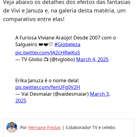
Veja abaixo os detalhes dos efeitos das fantasias
de Vivi e Januza e, na galeria desta matéria, um
comparativo entre elas!
A Furiosa Viviane Araújo! Desde 2007 com o
Salgueiro 👑❤️🤍
#Globeleza
pic.twitter.com/JA2cHRwKu5
— TV Globo 📺 (@tvglobo)
March 4, 2025
Erika Januza é o nome dela!
pic.twitter.com/fenUFg0V2H
— Vai Desmaiar (@vaidesmaiar)
March 3,
2025
Por
Hernane Freitas
|
Colaborador TV e celebs