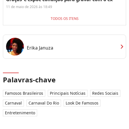
11 de maio de 2026 às 18:49
TODOS OS ITENS
chevron_right
Erika Januza
Palavras-chave
Famosos Brasileiros
Principais Notícias
Redes Sociais
Carnaval
Carnaval Do Rio
Look De Famosos
Entretenimento