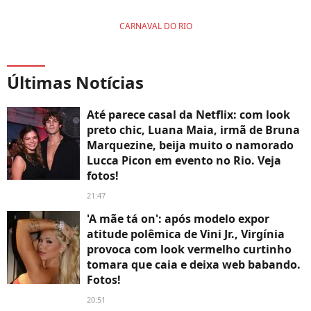
CARNAVAL DO RIO
Últimas Notícias
Até parece casal da Netflix: com look
preto chic, Luana Maia, irmã de Bruna
Marquezine, beija muito o namorado
Lucca Picon em evento no Rio. Veja
fotos!
21:47
'A mãe tá on': após modelo expor
atitude polêmica de Vini Jr., Virgínia
provoca com look vermelho curtinho
tomara que caia e deixa web babando.
Fotos!
20:51