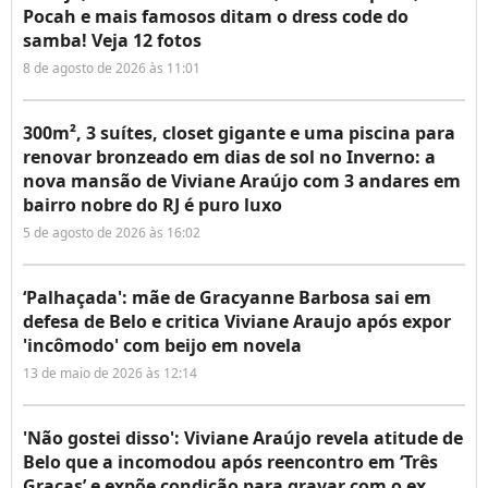
Pocah e mais famosos ditam o dress code do
samba! Veja 12 fotos
8 de agosto de 2026 às 11:01
300m², 3 suítes, closet gigante e uma piscina para
renovar bronzeado em dias de sol no Inverno: a
nova mansão de Viviane Araújo com 3 andares em
bairro nobre do RJ é puro luxo
5 de agosto de 2026 às 16:02
‘Palhaçada': mãe de Gracyanne Barbosa sai em
defesa de Belo e critica Viviane Araujo após expor
'incômodo' com beijo em novela
13 de maio de 2026 às 12:14
'Não gostei disso': Viviane Araújo revela atitude de
Belo que a incomodou após reencontro em ‘Três
Graças’ e expõe condição para gravar com o ex