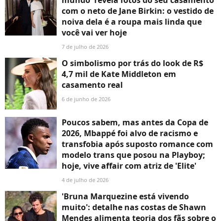
mundo' revela fotos do seu casamento
com o neto de Jane Birkin: o vestido de
noiva dela é a roupa mais linda que
você vai ver hoje
7 de julho de 2026
O simbolismo por trás do look de R$
4,7 mil de Kate Middleton em
casamento real
6 de junho de 2026
Poucos sabem, mas antes da Copa de
2026, Mbappé foi alvo de racismo e
transfobia após suposto romance com
modelo trans que posou na Playboy;
hoje, vive affair com atriz de 'Elite'
4 de julho de 2026
'Bruna Marquezine está vivendo
muito': detalhe nas costas de Shawn
Mendes alimenta teoria dos fãs sobre o