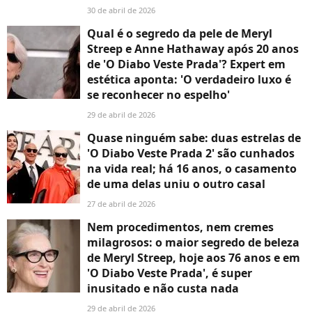
30 de abril de 2026
Qual é o segredo da pele de Meryl
Streep e Anne Hathaway após 20 anos
de 'O Diabo Veste Prada'? Expert em
estética aponta: 'O verdadeiro luxo é
se reconhecer no espelho'
29 de abril de 2026
Quase ninguém sabe: duas estrelas de
'O Diabo Veste Prada 2' são cunhados
na vida real; há 16 anos, o casamento
de uma delas uniu o outro casal
27 de abril de 2026
Nem procedimentos, nem cremes
milagrosos: o maior segredo de beleza
de Meryl Streep, hoje aos 76 anos e em
'O Diabo Veste Prada', é super
inusitado e não custa nada
29 de abril de 2026