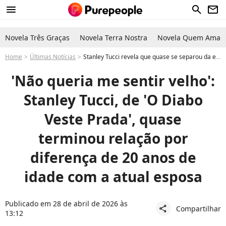
menu
search
newsletter
Novela Três Graças
Novela Terra Nostra
Novela Quem Ama C
Home
Últimas Notícias
Stanley Tucci revela que quase se separou da esposa Felicity Blunt por diferença de idade
'Não queria me sentir velho':
Stanley Tucci, de 'O Diabo
Veste Prada', quase
terminou relação por
diferença de 20 anos de
idade com a atual esposa
Publicado em 28 de abril de 2026 às
Compartilhar
share
13:12