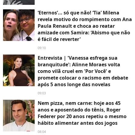
‘Eternos’... só que não! ‘Tia’ Milena
revela motivo do rompimento com Ana
Paula Renault e choca ao reatar
amizade com Samira: ‘Abismo que não
é fácil de reverter'
09:10
Entrevista | 'Vanessa esfrega sua
branquitude': Alinne Moraes volta
como vilã cruel em 'Por Você' e
promete colocar o racismo em debate
após 5 anos longe das novelas
09:03
Nem pizza, nem carne: hoje aos 45
anos e aposentado do tênis, Roger
Federer por 20 anos repetiu o mesmo
hábito alimentar antes dos jogos
08:04