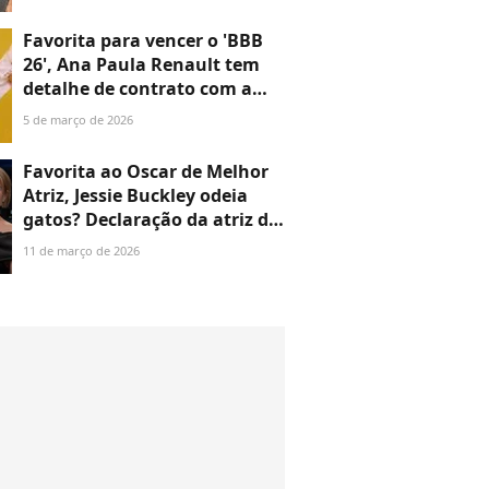
análise detalhada sobre as
escolhas ousadas da atriz
Favorita para vencer o 'BBB
26', Ana Paula Renault tem
detalhe de contrato com a
Globo revelado. Saiba valores
5 de março de 2026
do cachê e de prêmio por
semana no reality. Detalhes!
Favorita ao Oscar de Melhor
Atriz, Jessie Buckley odeia
gatos? Declaração da atriz de
'Hamnet' e 'A Noiva!' vira
11 de março de 2026
polêmica e irlandesa abre o
jogo: 'Me incomodou'