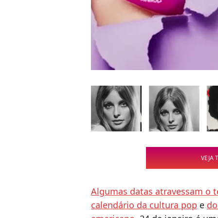
VEJA 
Algumas datas atravessam o 
calendário da cultura pop
e
do