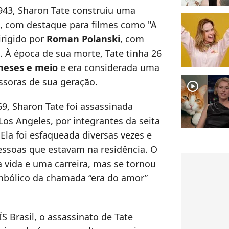
943, Sharon Tate construiu uma
a, com destaque para filmes como "A
irigido por
Roman Polanski
, com
À época de sua morte, Tate tinha 26
 meses e meio
e era considerada uma
ssoras de sua geração.
player2
9, Sharon Tate foi assassinada
os Angeles, por integrantes da seita
 Ela foi esfaqueada diversas vezes e
essoas que estavam na residência. O
vida e uma carreira, mas se tornou
imbólico da chamada “era do amor”
 Brasil, o assassinato de Tate