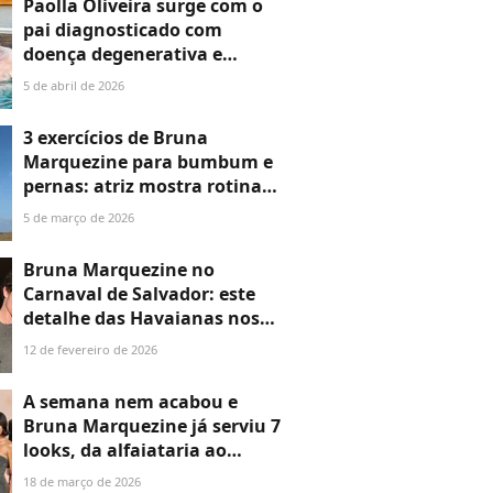
Paolla Oliveira surge com o
pai diagnosticado com
doença degenerativa e
detalhe no corpo da atriz
5 de abril de 2026
assusta fãs: 'Me explica?'
3 exercícios de Bruna
Marquezine para bumbum e
pernas: atriz mostra rotina
intensa após mudar o visual.
5 de março de 2026
Veja detalhes!
Bruna Marquezine no
Carnaval de Salvador: este
detalhe das Havaianas nos
pés da atriz é a prova
12 de fevereiro de 2026
definitiva que o namoro com
Shawn Mendes engatou
A semana nem acabou e
Bruna Marquezine já serviu 7
looks, da alfaiataria ao
decotão assimétrico; uma
18 de março de 2026