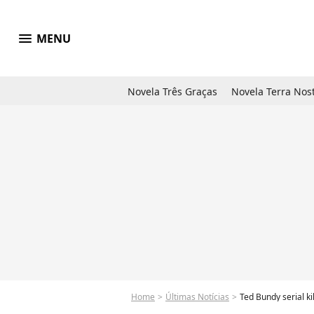
menu
MENU
Novela Três Graças
Novela Terra Nos
Home
Últimas Notícias
Ted Bundy serial k