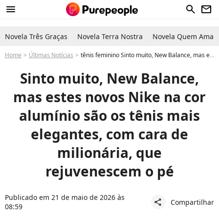
menu
search
newsletter
Novela Três Graças
Novela Terra Nostra
Novela Quem Ama C
Home
Últimas Notícias
tênis feminino Sinto muito, New Balance, mas estes novos Nike na cor alumínio são os tênis mais elegantes, com cara de milionária, que rejuvenescem o pé
Sinto muito, New Balance,
mas estes novos Nike na cor
alumínio são os tênis mais
elegantes, com cara de
milionária, que
rejuvenescem o pé
Publicado em 21 de maio de 2026 às
Compartilhar
share
08:59