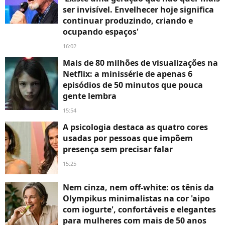
ser invisível. Envelhecer hoje significa
continuar produzindo, criando e
ocupando espaços'
16:02
Mais de 80 milhões de visualizações na
Netflix: a minissérie de apenas 6
episódios de 50 minutos que pouca
gente lembra
15:54
A psicologia destaca as quatro cores
usadas por pessoas que impõem
presença sem precisar falar
15:25
Nem cinza, nem off-white: os tênis da
Olympikus minimalistas na cor 'aipo
com iogurte', confortáveis e elegantes
para mulheres com mais de 50 anos