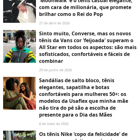
'Moonwalk' é o tênis casual elegante,
com cara de milionária, que promete
brilhar como o Rei do Pop
27 de abril de 2026
Sinto muito, Converse, mas os novos
tênis da Vans cor 'feijoada' superam o
All Star em todos os aspectos: são mais
sofisticados, confortáveis e fáceis de
combinar
29 de junho de 2026
Sandálias de salto bloco, tênis
elegantes, sapatilha e botas
confortáveis para mulheres 50+: os
modelos da Usaflex que minha mãe
não tira do pé são a escolha de
presente para o Dia das Mães
8 de maio de 2026
Os tênis Nike 'copo da felicidade' de