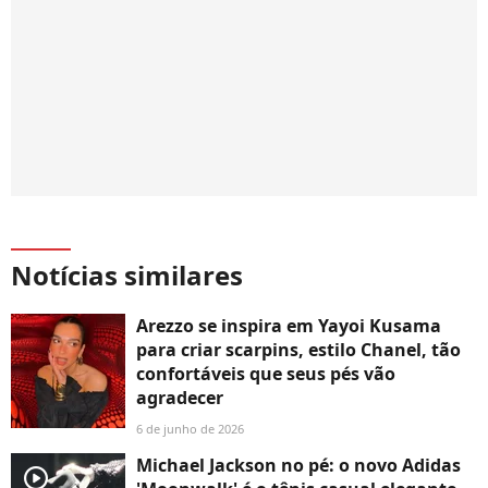
Notícias similares
Arezzo se inspira em Yayoi Kusama
para criar scarpins, estilo Chanel, tão
confortáveis que seus pés vão
agradecer
6 de junho de 2026
Michael Jackson no pé: o novo Adidas
player2