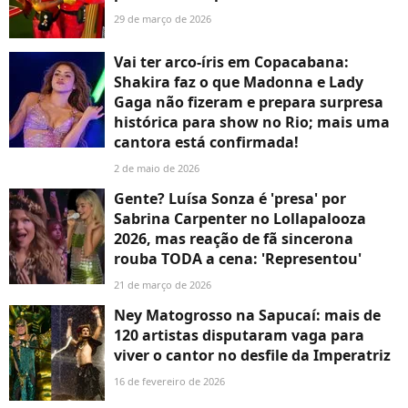
29 de março de 2026
Vai ter arco-íris em Copacabana:
Shakira faz o que Madonna e Lady
Gaga não fizeram e prepara surpresa
histórica para show no Rio; mais uma
cantora está confirmada!
2 de maio de 2026
Gente? Luísa Sonza é 'presa' por
Sabrina Carpenter no Lollapalooza
2026, mas reação de fã sincerona
rouba TODA a cena: 'Representou'
21 de março de 2026
Ney Matogrosso na Sapucaí: mais de
120 artistas disputaram vaga para
viver o cantor no desfile da Imperatriz
16 de fevereiro de 2026