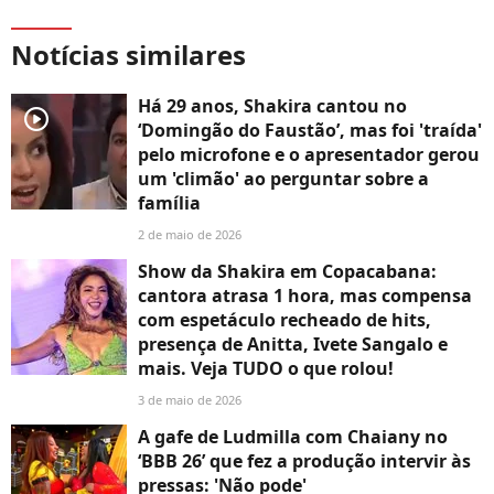
Notícias similares
Há 29 anos, Shakira cantou no
player2
‘Domingão do Faustão’, mas foi 'traída'
pelo microfone e o apresentador gerou
um 'climão' ao perguntar sobre a
família
2 de maio de 2026
Show da Shakira em Copacabana:
cantora atrasa 1 hora, mas compensa
com espetáculo recheado de hits,
presença de Anitta, Ivete Sangalo e
mais. Veja TUDO o que rolou!
3 de maio de 2026
A gafe de Ludmilla com Chaiany no
‘BBB 26’ que fez a produção intervir às
pressas: 'Não pode'