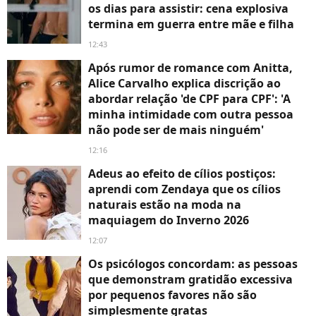
os dias para assistir: cena explosiva
termina em guerra entre mãe e filha
12:43
Após rumor de romance com Anitta,
Alice Carvalho explica discrição ao
abordar relação 'de CPF para CPF': 'A
minha intimidade com outra pessoa
não pode ser de mais ninguém'
12:16
Adeus ao efeito de cílios postiços:
aprendi com Zendaya que os cílios
naturais estão na moda na
maquiagem do Inverno 2026
12:07
Os psicólogos concordam: as pessoas
que demonstram gratidão excessiva
por pequenos favores não são
simplesmente gratas