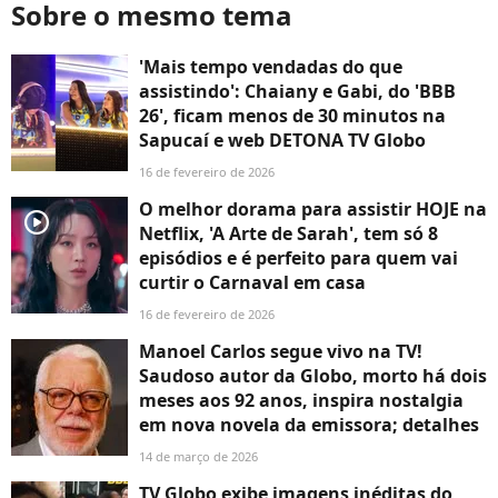
Sobre o mesmo tema
'Mais tempo vendadas do que
assistindo': Chaiany e Gabi, do 'BBB
26', ficam menos de 30 minutos na
Sapucaí e web DETONA TV Globo
16 de fevereiro de 2026
O melhor dorama para assistir HOJE na
player2
Netflix, 'A Arte de Sarah', tem só 8
episódios e é perfeito para quem vai
curtir o Carnaval em casa
16 de fevereiro de 2026
Manoel Carlos segue vivo na TV!
Saudoso autor da Globo, morto há dois
meses aos 92 anos, inspira nostalgia
em nova novela da emissora; detalhes
14 de março de 2026
TV Globo exibe imagens inéditas do