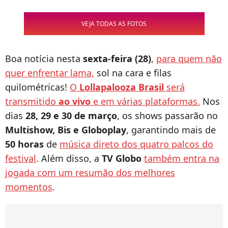
VEJA TODAS AS FOTOS
Boa notícia nesta
sexta-feira (28)
,
para quem não
quer enfrentar lama,
sol na cara e filas
quilométricas!
O
Lollapalooza Brasil
será
transmitido
ao vivo
e em várias plataformas.
Nos
dias
28, 29 e 30 de março
, os shows passarão no
Multishow, Bis e Globoplay
, garantindo mais de
50 horas
de
música direto dos quatro palcos do
festival
. Além disso, a
TV Globo
também entra na
jogada com um resumão dos melhores
momentos
.