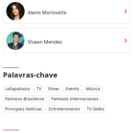
chevron_right
Alanis Morissette
chevron_right
Shawn Mendes
Palavras-chave
Lollapalooza
TV
Show
Evento
Música
Famosos Brasileiros
Famosos Internacionais
Principais Notícias
Entretenimento
TV Globo