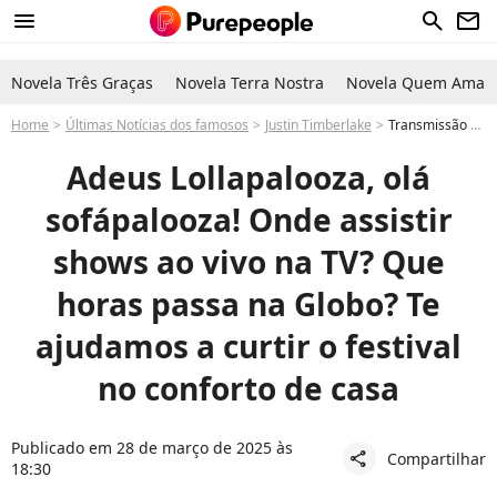
menu
search
newsletter
Novela Três Graças
Novela Terra Nostra
Novela Quem Ama C
Home
Últimas Notícias dos famosos
Justin Timberlake
Transmissão do Lollapalooza 2025: Onde assistir shows ao vivo na TV? Que horas passa na Globo? Te ajudamos a curtir o festival no conforto de casa
Adeus Lollapalooza, olá
sofápalooza! Onde assistir
shows ao vivo na TV? Que
horas passa na Globo? Te
ajudamos a curtir o festival
no conforto de casa
Publicado em 28 de março de 2025 às
Compartilhar
share
18:30