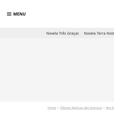
menu
MENU
Novela Três Graças
Novela Terra Nos
Home
Últimas Notícias dos famosos
Kim K