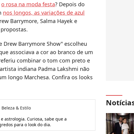
r
o rosa na moda festa
? Depois do
ém
nos longos, as variações de azul
rew Barrymore, Salma Hayek e
propostas.
The Drew Barrymore Show" escolheu
que associava a cor ao branco de um
preferiu combinar o tom com preto e
 artista indiana Padma Lakshmi não
 um longo
Marchesa. Confira os looks
Notícia
 Beleza & Estilo
 e astrologia. Curiosa, sabe que a
gredos para o look do dia.