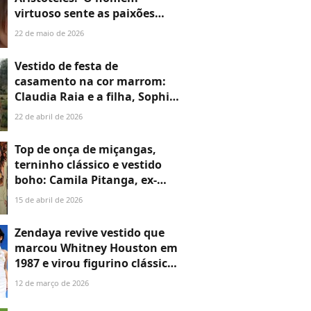
virtuoso sente as paixões
certas nos momentos certos,
22 de maio de 2026
com as pessoas certas, pela
razão certa e da maneira
Vestido de festa de
certa'
casamento na cor marrom:
Claudia Raia e a filha, Sophia,
combinam looks para festa
22 de abril de 2026
em família; fotos!
Top de onça de miçangas,
terninho clássico e vestido
boho: Camila Pitanga, ex-
BBBs Maxiane e Marciele e
15 de abril de 2026
mais famosos roubam a cena
no Rio Fashion Week 2026;
Zendaya revive vestido que
veja + de 20 fotos
marcou Whitney Houston em
1987 e virou figurino clássico
de Carrie Bradshaw em ‘Sex
12 de março de 2026
and the City’; veja 15 fotos