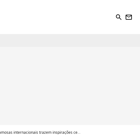
search
newsletter
sas internacionais trazem inspirações certeiras