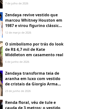
o neto de Jane Birkin: o
7 de julho de 2026
vestido de noiva dela é a
roupa mais linda que você vai
Zendaya revive vestido que
ver hoje
marcou Whitney Houston em
1987 e virou figurino clássico
de Carrie Bradshaw em ‘Sex
12 de março de 2026
and the City’; veja 15 fotos
O simbolismo por trás do look
de R$ 4,7 mil de Kate
Middleton em casamento real
6 de junho de 2026
Zendaya transforma teia de
aranha em luxo com vestido
de cristais da Giorgio Armani
na première de 'Homem-
23 de junho de 2026
Aranha: Um Novo Dia' em
Roma
Renda floral, véu de tule e
cauda de 3 metros: o vestido