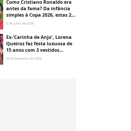
Como Cristiano Ronaldo era
antes da fama? Da infância
simples à Copa 2026, estas 28
fotos do antes e depois do
3 de julho de 2026
jogador em + de 30 anos são
impressionantes
Ex-'Carinha de Anjo', Lorena
Queiroz faz festa luxuosa de
15 anos com 3 vestidos
diferentes e valsa com pai da
24 de fevereiro de 2026
ficção; veja +20 fotos!