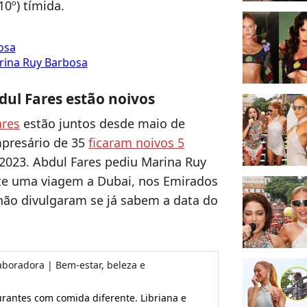
10º) tímida.
osa
arina Ruy Barbosa
ul Fares estão noivos
ares
estão juntos desde maio de
mpresário de 35
ficaram noivos 5
2023. Abdul Fares pediu Marina Ruy
e uma viagem a Dubai, nos Emirados
não divulgaram se já sabem a data do
aboradora | Bem-estar, beleza e
aurantes com comida diferente. Libriana e