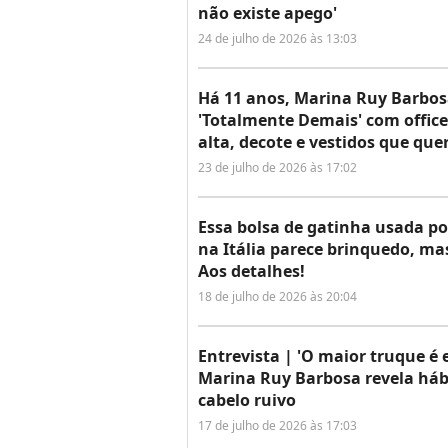
não existe apego'
24 de julho de 2026 às 13:03
Há 11 anos, Marina Ruy Barbos
'Totalmente Demais' com office
alta, decote e vestidos que qu
23 de julho de 2026 às 17:02
Essa bolsa de gatinha usada 
na Itália parece brinquedo, ma
Aos detalhes!
18 de julho de 2026 às 20:04
Entrevista | 'O maior truque é 
Marina Ruy Barbosa revela hábi
cabelo ruivo
17 de julho de 2026 às 17:03