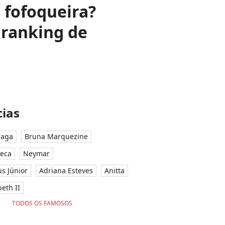
 fofoqueira?
 ranking de
ias
raga
Bruna Marquezine
seca
Neymar
ius Júnior
Adriana Esteves
Anitta
eth II
TODOS OS FAMOSOS