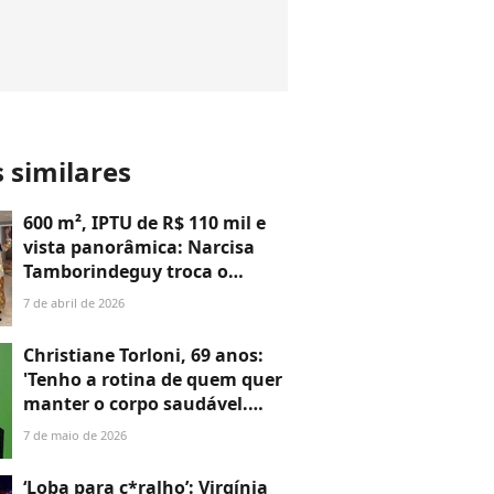
s similares
600 m², IPTU de R$ 110 mil e
vista panorâmica: Narcisa
Tamborindeguy troca o
icônico Chopin por
7 de abril de 2026
apartamento em edifício de
R$ 48 milhões no Cap Ferrat;
Christiane Torloni, 69 anos:
especialista imobiliária
'Tenho a rotina de quem quer
analisa a estratégia
manter o corpo saudável.
Tento me alimentar bem,
7 de maio de 2026
dormir bem, ter uma prática
física'
‘Loba para c*ralho’: Virgínia