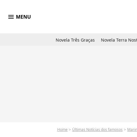
menu
MENU
Novela Três Graças
Novela Terra Nos
Home
Últimas Notícias dos famosos
Marin