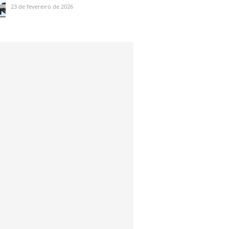
que aparece desequilibrando
23 de fevereiro de 2026
em cima de trio de Anitta no
Carnaval