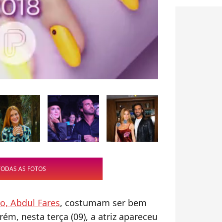
TODAS AS FOTOS
o, Abdul Fares
, costumam ser bem
rém, nesta terça (09), a atriz apareceu