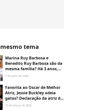
o mesmo tema
Marina Ruy Barbosa e
Benedito Ruy Barbosa são da
mesma família? Há 3 anos,
atriz revelou a verdade sobre
7 de julho de 2026
parentesco com autor e a
ligação é mais curiosa do que
Favorita ao Oscar de Melhor
parece
Atriz, Jessie Buckley odeia
gatos? Declaração da atriz de
'Hamnet' e 'A Noiva!' vira
11 de março de 2026
polêmica e irlandesa abre o