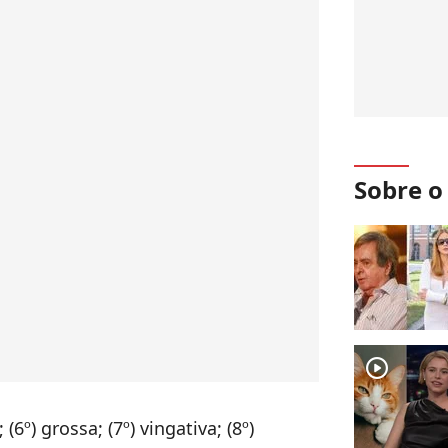
Sobre 
player2
 (6º) grossa; (7º) vingativa; (8º)