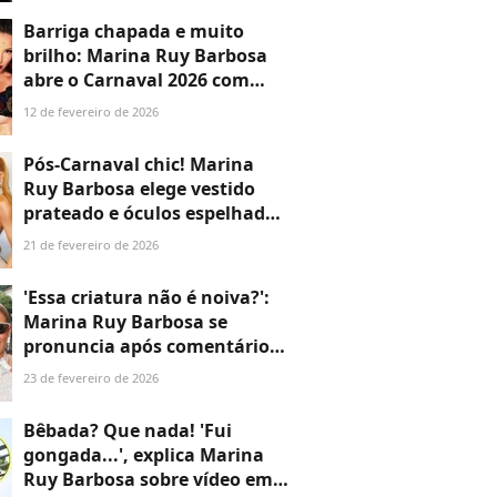
jogo: 'Me incomodou'
Barriga chapada e muito
brilho: Marina Ruy Barbosa
abre o Carnaval 2026 com
look artesanal já usado por
12 de fevereiro de 2026
Sabrina Sato; veja fotos
Pós-Carnaval chic! Marina
Ruy Barbosa elege vestido
prateado e óculos espelhado
no Bloco da Anitta 2026; veja
21 de fevereiro de 2026
+20 fotos
'Essa criatura não é noiva?':
Marina Ruy Barbosa se
pronuncia após comentário
polêmico por rebolar com
23 de fevereiro de 2026
outro homem no bloco de
Anitta
Bêbada? Que nada! 'Fui
gongada...', explica Marina
Ruy Barbosa sobre vídeo em