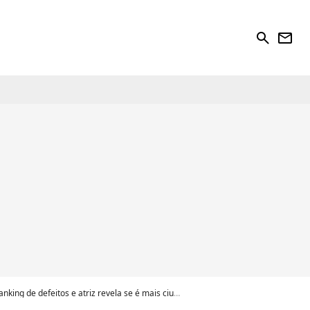
search
newsletter
s e atriz revela se é mais ciumenta ou fofoqueira. Veja!