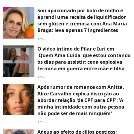
Sou apaixonado por bolo de milho e
aprendi uma receita de liquidificador
sem glúten e cremosa com Ana Maria
Braga: leva apenas 7 ingredientes
12:45
O vídeo íntimo de Pilar e Iuri em
'Quem Ama Cuida' que estou contando
os dias para assistir: cena explosiva
termina em guerra entre mãe e filha
12:43
Após rumor de romance com Anitta,
Alice Carvalho explica discrição ao
abordar relação 'de CPF para CPF': 'A
minha intimidade com outra pessoa
não pode ser de mais ninguém'
12:16
Adeus ao efeito de cílios postiços: