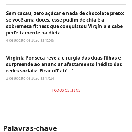
Sem cacau, zero açúcar e nada de chocolate preto:
se você ama doces, esse pudim de chia é a
sobremesa fitness que conquistou Virgínia e cabe
perfeitamente na dieta
4 de agosto de 2026 às 15:49
Virgínia Fonseca revela cirurgia das duas filhas e
surpreende ao anunciar afastamento inédito das
redes sociais: ‘Ficar off até...’
2 de agosto de 2026 às 17:24
TODOS OS ITENS
Palavras-chave