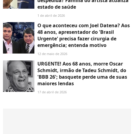
despedida? Família do artista atualiza
estado de saúde
1 de abril de 2026
O que aconteceu com Joel Datena? Aos
48 anos, apresentador do 'Brasil
Urgente' precisa fazer cirurgia de
emergência; entenda motivo
12 de maio de 2026
URGENTE! Aos 68 anos, morre Oscar
Schmidt, irmão de Tadeu Schmidt, do
'BBB 26'; basquete perde uma de suas
maiores lendas
17 de abril de 2026