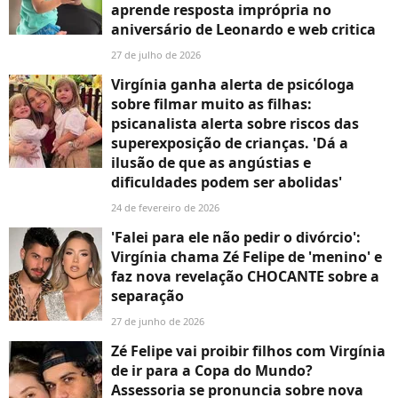
aprende resposta imprópria no
aniversário de Leonardo e web critica
27 de julho de 2026
Virgínia ganha alerta de psicóloga
sobre filmar muito as filhas:
psicanalista alerta sobre riscos das
superexposição de crianças. 'Dá a
ilusão de que as angústias e
dificuldades podem ser abolidas'
24 de fevereiro de 2026
'Falei para ele não pedir o divórcio':
Virgínia chama Zé Felipe de 'menino' e
faz nova revelação CHOCANTE sobre a
separação
27 de junho de 2026
Zé Felipe vai proibir filhos com Virgínia
de ir para a Copa do Mundo?
Assessoria se pronuncia sobre nova