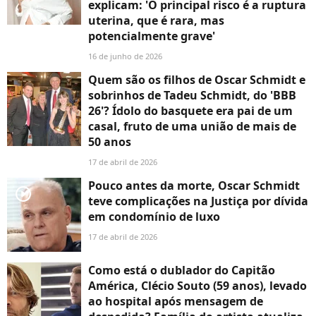
explicam: 'O principal risco é a ruptura
uterina, que é rara, mas
potencialmente grave'
16 de junho de 2026
Quem são os filhos de Oscar Schmidt e
sobrinhos de Tadeu Schmidt, do 'BBB
26'? Ídolo do basquete era pai de um
casal, fruto de uma união de mais de
50 anos
17 de abril de 2026
Pouco antes da morte, Oscar Schmidt
player2
teve complicações na Justiça por dívida
em condomínio de luxo
17 de abril de 2026
Como está o dublador do Capitão
América, Clécio Souto (59 anos), levado
ao hospital após mensagem de