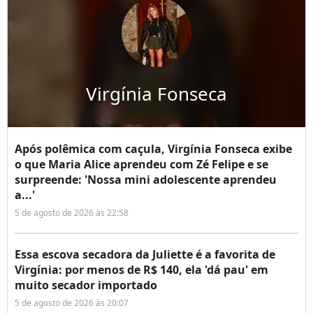
Virgínia Fonseca
Após polêmica com caçula, Virgínia Fonseca exibe
o que Maria Alice aprendeu com Zé Felipe e se
surpreende: 'Nossa mini adolescente aprendeu
a...'
5 de agosto de 2026 às 22:58
Essa escova secadora da Juliette é a favorita de
Virgínia: por menos de R$ 140, ela 'dá pau' em
muito secador importado
5 de agosto de 2026 às 20:07