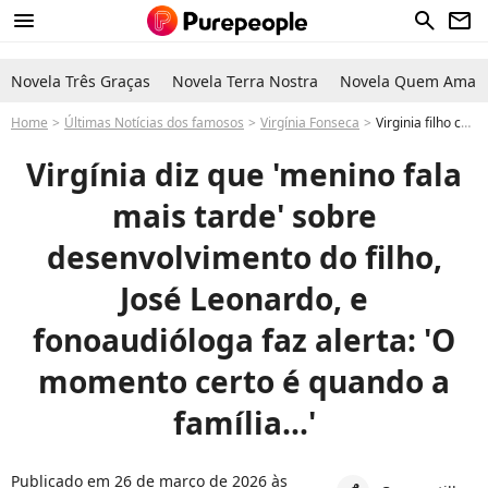
menu
search
newsletter
Novela Três Graças
Novela Terra Nostra
Novela Quem Ama C
Home
Últimas Notícias dos famosos
Virgínia Fonseca
Virginia filho com Zé Felipe José Leonardo não fala; especialista explica se há problema com 'enteado' de Vini Jr
Virgínia diz que 'menino fala
mais tarde' sobre
desenvolvimento do filho,
José Leonardo, e
fonoaudióloga faz alerta: 'O
momento certo é quando a
família...'
Publicado em 26 de março de 2026 às